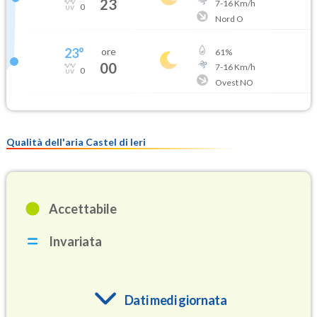
23
7
-
16
Km/h
0
Nord O
23
°
ore
61
%
00
7
-
16
Km/h
0
Ovest NO
Qualità dell'aria Castel di Ieri
Accettabile
Invariata
Dati medi giornata