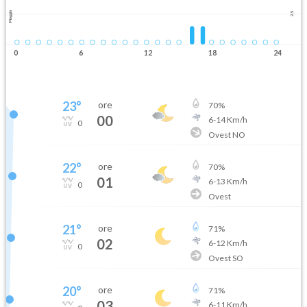
Pioggia
2.5
0
6
12
18
24
23
°
ore
70
%
00
6
-
14
Km/h
0
Ovest NO
22
°
ore
70
%
01
6
-
13
Km/h
0
Ovest
21
°
ore
71
%
02
6
-
12
Km/h
0
Ovest SO
20
°
ore
71
%
03
6
-
11
Km/h