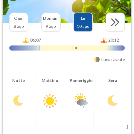
Oggi
Domani
Lu
8 ago
9 ago
10 ago
06:07
20:12
Luna calante
Notte
Mattino
Pomeriggio
Sera
5 mm