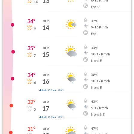
13
8
-
15
Km/h
10
Est SE
34
°
ore
37
%
14
9
-
16
Km/h
9
Est
35
°
ore
34
%
15
10
-
17
Km/h
7
Nord E
34
°
ore
38
%
16
10
-
17
Km/h
6
Nord E
debole
(
1.5mm
-
70
%)
32
°
ore
43
%
17
9
-
17
Km/h
5
Nord NE
debole
(
1.5mm
-
70
%)
31
°
ore
47
%