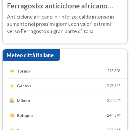
Ferragosto: anticiclone africano
ancora protagonista
Anticiclone africano in rinforzo: caldo intenso in
aumento nei prossimi giorni, con valori estremi
verso Ferragosto su gran parte d’Italia
Meteo città italiane
22°
33°
Torino
27°
31°
Genova
23°
34°
Milano
24°
34°
Bologna
22°
36°