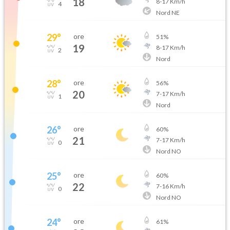
18
8
-
17
Km/h
4
Nord NE
29
°
ore
51
%
19
8
-
17
Km/h
2
Nord
28
°
ore
56
%
20
7
-
17
Km/h
1
Nord
26
°
ore
60
%
21
7
-
17
Km/h
0
Nord NO
25
°
ore
60
%
22
7
-
16
Km/h
0
Nord NO
24
°
ore
61
%