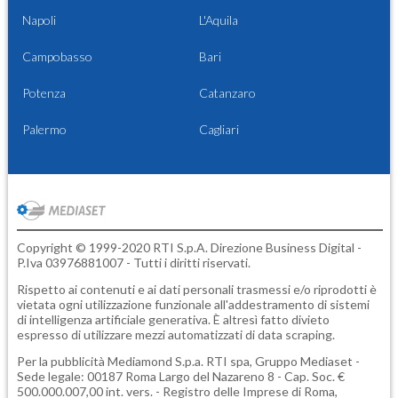
Napoli
L'Aquila
Campobasso
Bari
Potenza
Catanzaro
Palermo
Cagliari
Copyright © 1999-2020 RTI S.p.A. Direzione Business Digital -
P.Iva 03976881007 - Tutti i diritti riservati.
Rispetto ai contenuti e ai dati personali trasmessi e/o riprodotti è
vietata ogni utilizzazione funzionale all'addestramento di sistemi
di intelligenza artificiale generativa. È altresì fatto divieto
espresso di utilizzare mezzi automatizzati di data scraping.
Per la pubblicità
Mediamond S.p.a.
RTI spa, Gruppo Mediaset -
Sede legale: 00187 Roma Largo del Nazareno 8 - Cap. Soc. €
500.000.007,00 int. vers. - Registro delle Imprese di Roma,