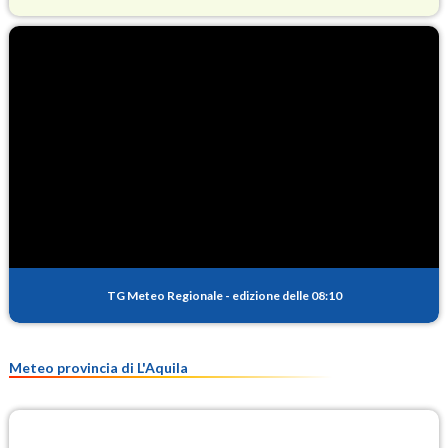
O3
88.4
(Ozono)
NO2
2.0
(Diossido di azoto)
SO2
0.3
(Anidride solforosa)
PM10
14.3
(Materia particolata)
TG Meteo Regionale
-
edizione delle 08:10
PM25
8.8
(Materia particolata)
Meteo provincia di L'Aquila