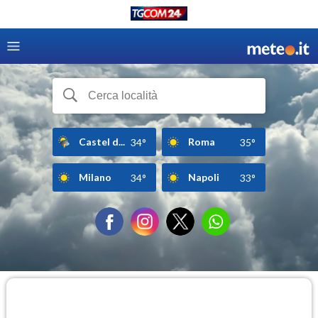
Castel d...
Roma
34°
35°
Milano
Napoli
34°
33°