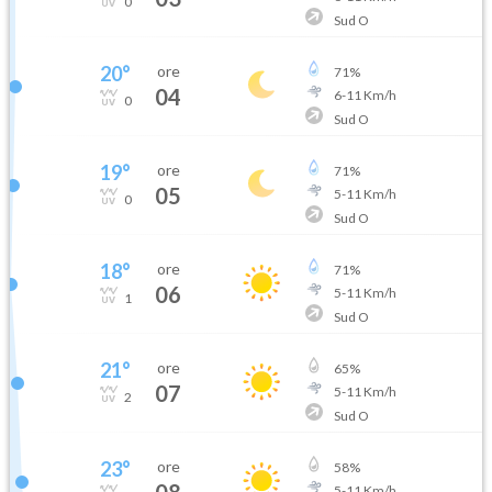
0
Sud O
20
°
ore
71
%
04
6
-
11
Km/h
0
Sud O
19
°
ore
71
%
05
5
-
11
Km/h
0
Sud O
18
°
ore
71
%
06
5
-
11
Km/h
1
Sud O
21
°
ore
65
%
07
5
-
11
Km/h
2
Sud O
23
°
ore
58
%
08
5
-
11
Km/h