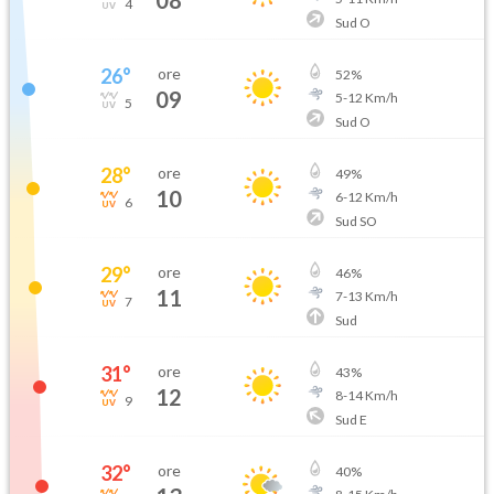
4
Sud O
26
°
ore
52
%
09
5
-
12
Km/h
5
Sud O
28
°
ore
49
%
10
6
-
12
Km/h
6
Sud SO
29
°
ore
46
%
11
7
-
13
Km/h
7
Sud
31
°
ore
43
%
12
8
-
14
Km/h
9
Sud E
32
°
ore
40
%