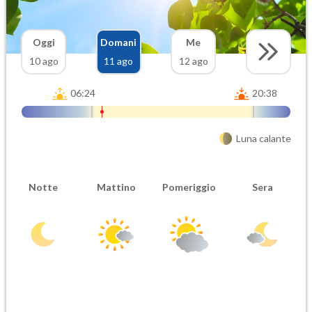
Oggi
Domani
Me
10 ago
11 ago
12 ago
06:24
20:38
Luna calante
Notte
Mattino
Pomeriggio
Sera