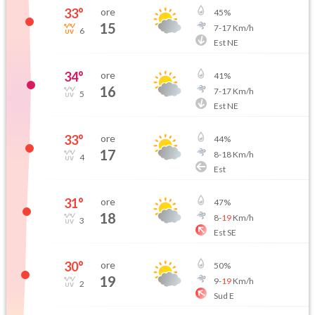
33
°
ore
45
%
15
7
-
17
Km/h
6
Est NE
34
°
ore
41
%
16
7
-
17
Km/h
5
Est NE
33
°
ore
44
%
17
8
-
18
Km/h
4
Est
31
°
ore
47
%
18
8
-
19
Km/h
3
Est SE
30
°
ore
50
%
19
9
-
19
Km/h
2
Sud E