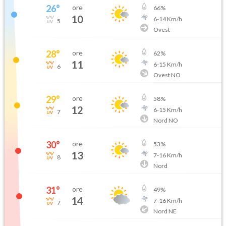
26
°
ore
66
%
10
6
-
14
Km/h
5
Ovest
28
°
ore
62
%
11
6
-
15
Km/h
6
Ovest NO
29
°
ore
58
%
12
6
-
15
Km/h
7
Nord NO
30
°
ore
53
%
13
7
-
16
Km/h
8
Nord
31
°
ore
49
%
14
7
-
16
Km/h
7
Nord NE