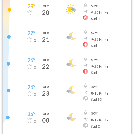
28
°
ore
53
%
20
9
-
20
Km/h
1
Sud SE
27
°
ore
56
%
21
9
-
21
Km/h
0
Sud
26
°
ore
57
%
22
9
-
20
Km/h
0
Sud
26
°
ore
58
%
23
8
-
18
Km/h
0
Sud SO
25
°
ore
59
%
00
8
-
17
Km/h
0
Sud O