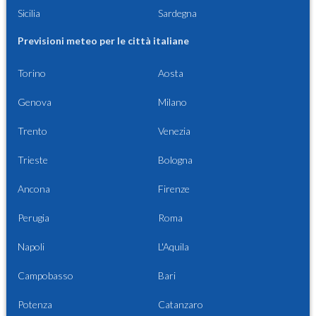
Sicilia
Sardegna
Previsioni meteo per le città italiane
Torino
Aosta
Genova
Milano
Trento
Venezia
Trieste
Bologna
Ancona
Firenze
Perugia
Roma
Napoli
L'Aquila
Campobasso
Bari
Potenza
Catanzaro