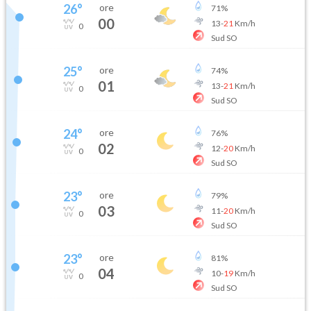
26
°
ore
71
%
00
13
-
21
Km/h
0
Sud SO
25
°
ore
74
%
01
13
-
21
Km/h
0
Sud SO
24
°
ore
76
%
02
12
-
20
Km/h
0
Sud SO
23
°
ore
79
%
03
11
-
20
Km/h
0
Sud SO
23
°
ore
81
%
04
10
-
19
Km/h
0
Sud SO