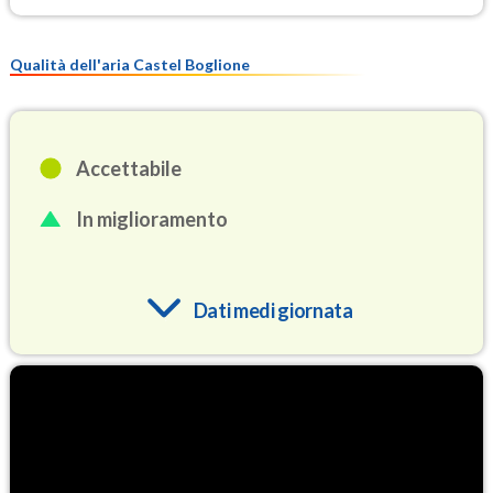
Qualità dell'aria Castel Boglione
Accettabile
In miglioramento
Dati medi giornata
O3
87.1
(Ozono)
NO2
3.2
(Diossido di azoto)