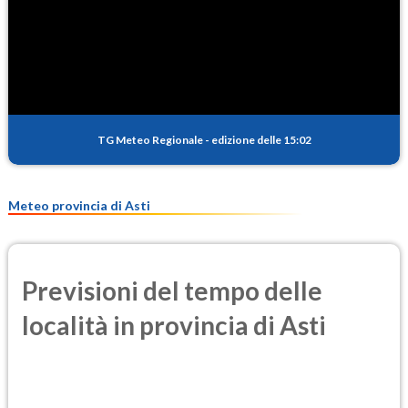
SO2
0.4
(Anidride solforosa)
PM10
14.6
(Materia particolata)
TG Meteo Regionale
-
edizione delle 15:02
PM25
9.4
(Materia particolata)
Meteo provincia di Asti
Previsioni del tempo delle
località in provincia di Asti