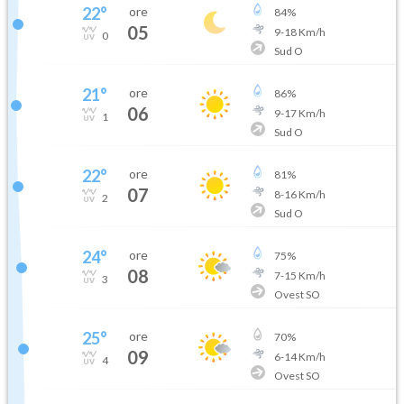
22
°
ore
84
%
05
9
-
18
Km/h
0
Sud O
21
°
ore
86
%
06
9
-
17
Km/h
1
Sud O
22
°
ore
81
%
07
8
-
16
Km/h
2
Sud O
24
°
ore
75
%
08
7
-
15
Km/h
3
Ovest SO
25
°
ore
70
%
09
6
-
14
Km/h
4
Ovest SO