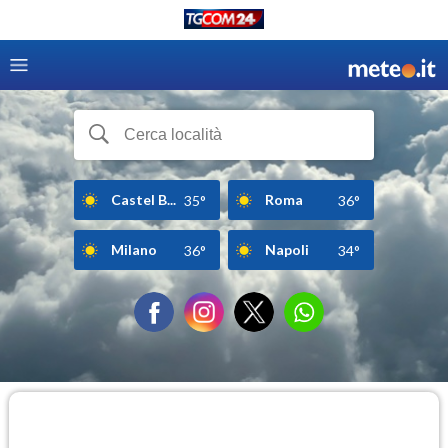
Castel B...
Roma
35°
36°
Milano
Napoli
36°
34°