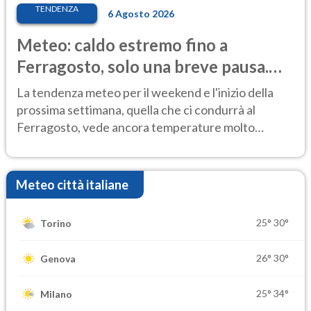
TENDENZA
6 Agosto 2026
Meteo: caldo estremo fino a
Ferragosto, solo una breve pausa.
Ecco dove
La tendenza meteo per il weekend e l'inizio della
prossima settimana, quella che ci condurrà al
Ferragosto, vede ancora temperature molto
elevate
Meteo città italiane
25°
30°
Torino
26°
30°
Genova
25°
34°
Milano