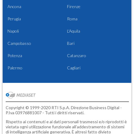
Ancona
Firenze
Perugia
Roma
Napoli
L'Aquila
Campobasso
Bari
Potenza
Catanzaro
Palermo
Cagliari
Copyright © 1999-2020 RTI S.p.A. Direzione Business Digital -
P.Iva 03976881007 - Tutti i diritti riservati.
Rispetto ai contenuti e ai dati personali trasmessi e/o riprodotti è
vietata ogni utilizzazione funzionale all'addestramento di sistemi
di intelligenza artificiale generativa. È altresì fatto divieto