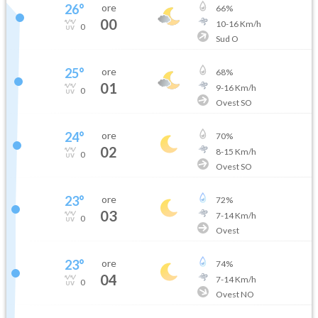
26
°
ore
66
%
00
10
-
16
Km/h
0
Sud O
25
°
ore
68
%
01
9
-
16
Km/h
0
Ovest SO
24
°
ore
70
%
02
8
-
15
Km/h
0
Ovest SO
23
°
ore
72
%
03
7
-
14
Km/h
0
Ovest
23
°
ore
74
%
04
7
-
14
Km/h
0
Ovest NO