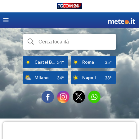
Castel B...
Roma
34°
35°
Milano
Napoli
34°
33°