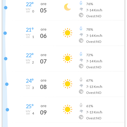
22
°
ore
76
%
05
7
-
14
Km/h
0
Ovest NO
21
°
ore
78
%
06
7
-
14
Km/h
1
Ovest NO
22
°
ore
72
%
07
7
-
14
Km/h
2
Ovest NO
24
°
ore
67
%
08
7
-
13
Km/h
3
Ovest NO
25
°
ore
61
%
09
7
-
13
Km/h
4
Ovest NO