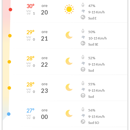
30
°
ore
47
%
20
9
-
15
Km/h
1
Sud E
29
°
ore
50
%
21
10
-
15
Km/h
0
Sud SE
28
°
ore
52
%
22
9
-
15
Km/h
0
Sud
28
°
ore
55
%
23
9
-
15
Km/h
0
Sud
27
°
ore
56
%
00
9
-
15
Km/h
0
Sud SO