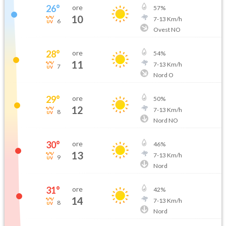
26
°
ore
57
%
10
7
-
13
Km/h
6
Ovest NO
28
°
ore
54
%
11
7
-
13
Km/h
7
Nord O
29
°
ore
50
%
12
7
-
13
Km/h
8
Nord NO
30
°
ore
46
%
13
7
-
13
Km/h
9
Nord
31
°
ore
42
%
14
7
-
13
Km/h
8
Nord