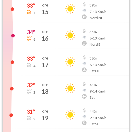
33
°
ore
39
%
15
7
-
13
Km/h
7
Nord NE
34
°
ore
35
%
16
8
-
13
Km/h
6
Nord E
33
°
ore
38
%
17
8
-
13
Km/h
4
Est NE
32
°
ore
41
%
18
9
-
14
Km/h
3
Est
31
°
ore
44
%
19
9
-
14
Km/h
2
Est SE