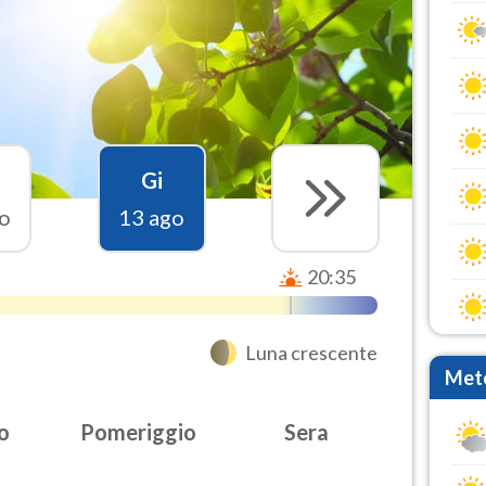
Gi
o
13 ago
20:35
Luna crescente
Mete
o
Pomeriggio
Sera