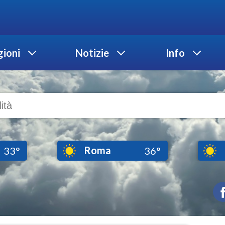
ioni
Notizie
Info
Roma
33°
36°