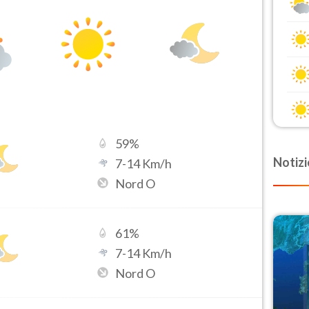
59
%
Notizi
7
-
14
Km/h
Nord O
61
%
7
-
14
Km/h
Nord O