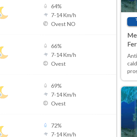
64
%
7
-
14
Km/h
Ovest NO
Met
Fer
66
%
afr
7
-
14
Km/h
Anti
pro
cald
Ovest
pros
ver
69
%
d’It
7
-
14
Km/h
Ovest
72
%
7
-
14
Km/h