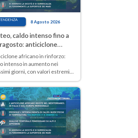
TENDENZA
8 Agosto 2026
eo, caldo intenso fino a
ragosto: anticiclone
icano ancora
ciclone africano in rinforzo:
tagonista
o intenso in aumento nei
simi giorni, con valori estremi
so Ferragosto su gran parte
alia