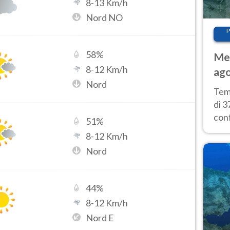
8
-
13
Km/h
Nord NO
P
58
%
Met
8
-
12
Km/h
ago
Nord
tem
Tem
di 3
con
51
%
calu
8
-
12
Km/h
wee
Nord
44
%
8
-
12
Km/h
Nord E