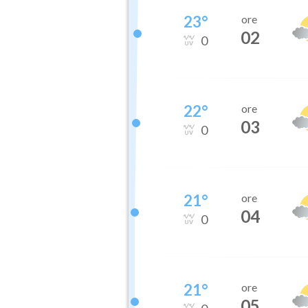
23
°
ore
02
0
22
°
ore
03
0
21
°
ore
04
0
21
°
ore
05