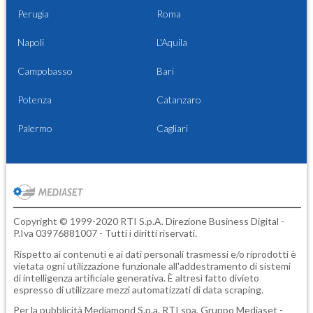
Perugia
Roma
Napoli
L'Aquila
Campobasso
Bari
Potenza
Catanzaro
Palermo
Cagliari
Copyright © 1999-2020 RTI S.p.A. Direzione Business Digital -
P.Iva 03976881007 - Tutti i diritti riservati.
Rispetto ai contenuti e ai dati personali trasmessi e/o riprodotti è
vietata ogni utilizzazione funzionale all'addestramento di sistemi
di intelligenza artificiale generativa. È altresì fatto divieto
espresso di utilizzare mezzi automatizzati di data scraping.
Per la pubblicità
Mediamond S.p.a.
RTI spa, Gruppo Mediaset -