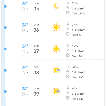
24
°
ore
54
%
05
5
-
11
Km/h
0
Ovest NO
24
°
ore
57
%
06
5
-
11
Km/h
1
Nord O
24
°
ore
59
%
07
5
-
11
Km/h
2
Nord NO
24
°
ore
62
%
08
5
-
11
Km/h
3
Nord NO
24
°
ore
65
%
09
5
-
11
Km/h
4
Nord NE