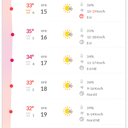
33
°
ore
36
%
15
13
-
19
Km/h
6
Est
35
°
ore
31
%
16
12
-
18
Km/h
5
Est
34
°
ore
34
%
17
11
-
17
Km/h
4
Est NE
33
°
ore
36
%
18
9
-
16
Km/h
2
Nord E
32
°
ore
39
%
19
8
-
14
Km/h
1
Nord NE