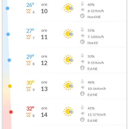
26
°
ore
60
%
10
6
-
12
Km/h
6
Nord NE
27
°
ore
55
%
11
7
-
14
Km/h
7
Nord E
29
°
ore
50
%
12
9
-
15
Km/h
8
Est NE
30
°
ore
46
%
13
10
-
16
Km/h
9
Est NE
32
°
ore
41
%
14
11
-
17
Km/h
8
Est NE