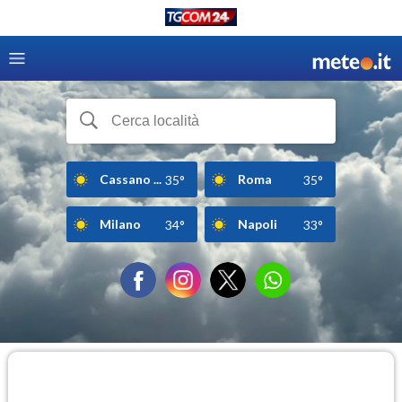
Cassano ...
Roma
35°
35°
Milano
Napoli
34°
33°