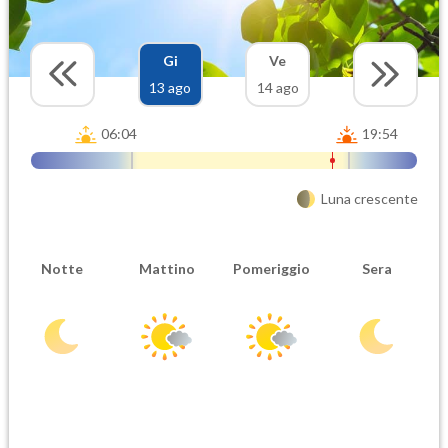
Gi
Ve
13 ago
14 ago
06:04
19:54
Luna crescente
Notte
Mattino
Pomeriggio
Sera