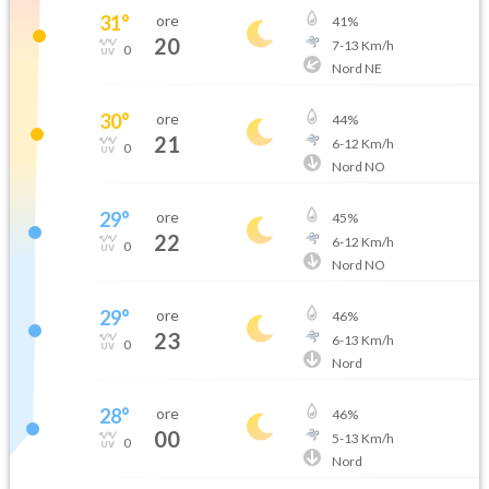
31
°
ore
41
%
20
7
-
13
Km/h
0
Nord NE
30
°
ore
44
%
21
6
-
12
Km/h
0
Nord NO
29
°
ore
45
%
22
6
-
12
Km/h
0
Nord NO
29
°
ore
46
%
23
6
-
13
Km/h
0
Nord
28
°
ore
46
%
00
5
-
13
Km/h
0
Nord