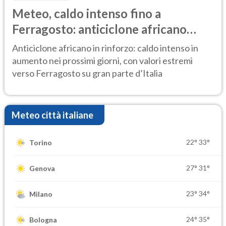
Meteo, caldo intenso fino a
Ferragosto: anticiclone africano
ancora protagonista
Anticiclone africano in rinforzo: caldo intenso in
aumento nei prossimi giorni, con valori estremi
verso Ferragosto su gran parte d’Italia
Meteo città italiane
22°
33°
Torino
27°
31°
Genova
23°
34°
Milano
24°
35°
Bologna