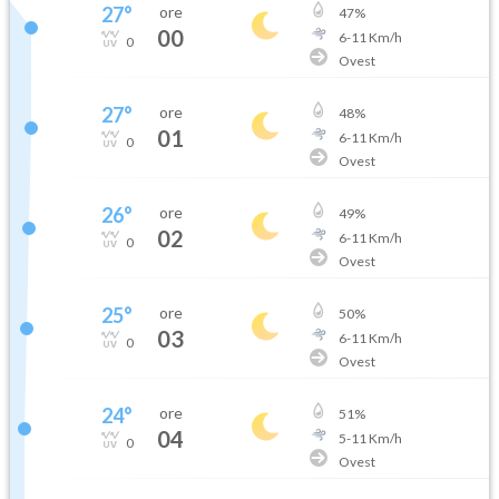
27
°
ore
47
%
00
6
-
11
Km/h
0
Ovest
27
°
ore
48
%
01
6
-
11
Km/h
0
Ovest
26
°
ore
49
%
02
6
-
11
Km/h
0
Ovest
25
°
ore
50
%
03
6
-
11
Km/h
0
Ovest
24
°
ore
51
%
04
5
-
11
Km/h
0
Ovest