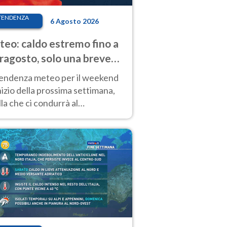
TENDENZA
6 Agosto 2026
eo: caldo estremo fino a
ragosto, solo una breve
sa. Ecco dove
tendenza meteo per il weekend
inizio della prossima settimana,
la che ci condurrà al
ragosto, vede ancora
perature molto elevate