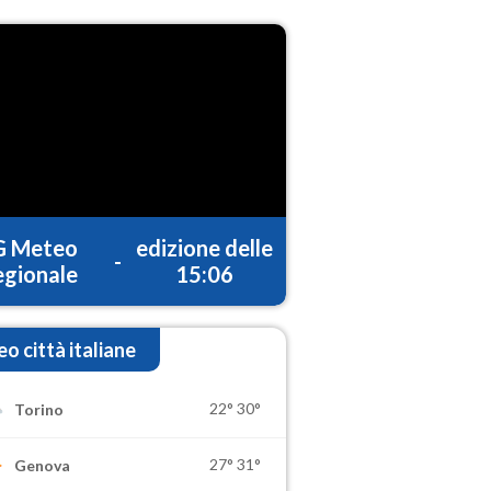
G Meteo
edizione delle
-
gionale
15:06
o città italiane
22°
30°
Torino
27°
31°
Genova