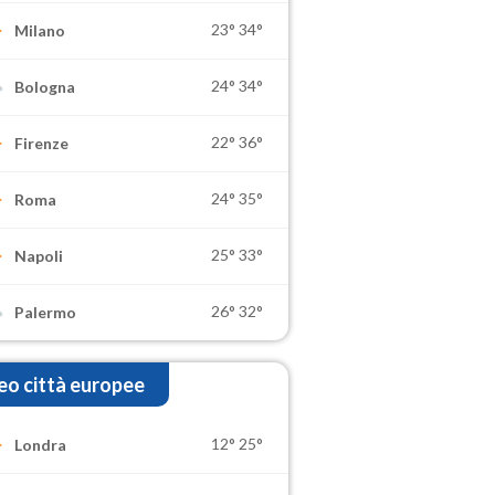
23°
34°
Milano
24°
34°
Bologna
22°
36°
Firenze
24°
35°
Roma
25°
33°
Napoli
26°
32°
Palermo
o città europee
12°
25°
Londra