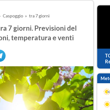
Caspoggio
tra 7 giorni
a 7 giorni. Previsioni del
oni, temperatura e venti
T
Re
Mete