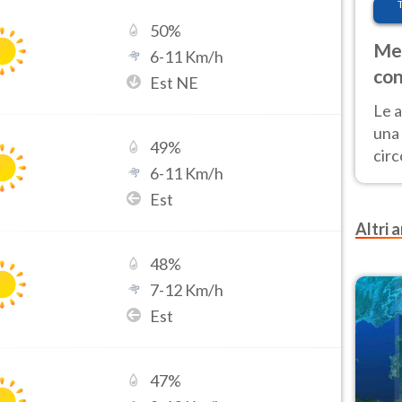
50
%
Met
6
-
11
Km/h
con
Est NE
Le a
una 
49
%
cir
6
-
11
Km/h
del 
Est
gior
Fer
Altri a
48
%
7
-
12
Km/h
Est
47
%