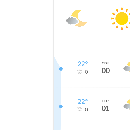
22
°
ore
00
0
22
°
ore
01
0