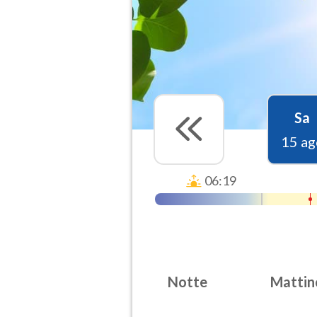
Sa
15 ag
06:19
Notte
Mattin