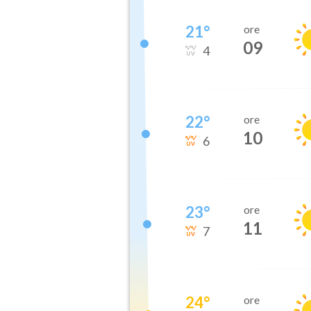
21
°
ore
09
4
22
°
ore
10
6
23
°
ore
11
7
24
°
ore