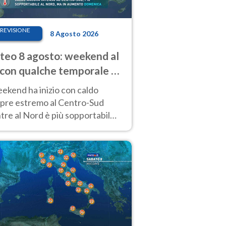
REVISIONE
8 Agosto 2026
eo 8 agosto: weekend al
 con qualche temporale e
do estremo al Centro-Sud
eekend ha inizio con caldo
pre estremo al Centro-Sud
re al Nord è più sopportabile
 a domenica 9. Temporali di
re sui rilievi.