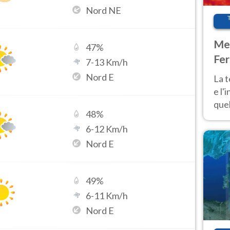
Nord NE
Met
47
%
Fer
7
-
13
Km/h
pau
Nord E
La 
e l'
quel
48
%
Fer
6
-
12
Km/h
tem
Nord E
49
%
6
-
11
Km/h
Nord E