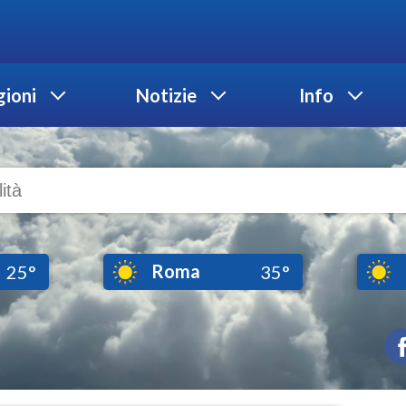
ioni
Notizie
Info
Roma
25°
35°