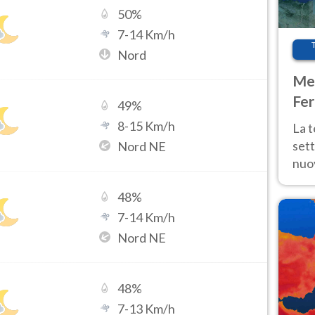
50
%
7
-
14
Km/h
Nord
Met
Fer
49
%
int
8
-
15
Km/h
La 
sett
Nord NE
nuov
11 e
48
%
anc
7
-
14
Km/h
Nord NE
48
%
7
-
13
Km/h