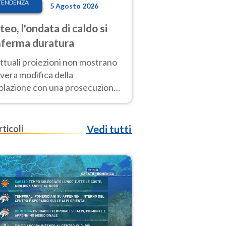
TENDENZA
5 Agosto 2026
eo, l'ondata di caldo si
ferma duratura
ttuali proiezioni non mostrano
vera modifica della
colazione con una prosecuzione
caldo fuori scala per molti
ni, compresa la settimana di
ragosto
rticoli
Vedi tutti