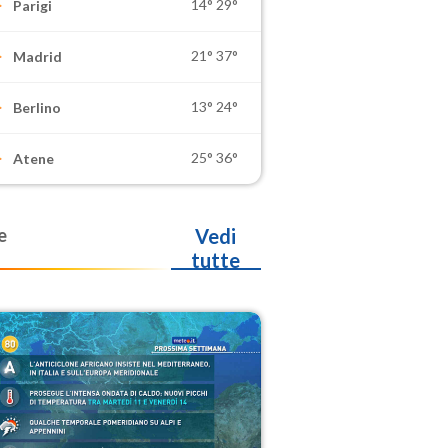
14°
29°
Parigi
21°
37°
Madrid
13°
24°
Berlino
25°
36°
Atene
e
Vedi
tutte