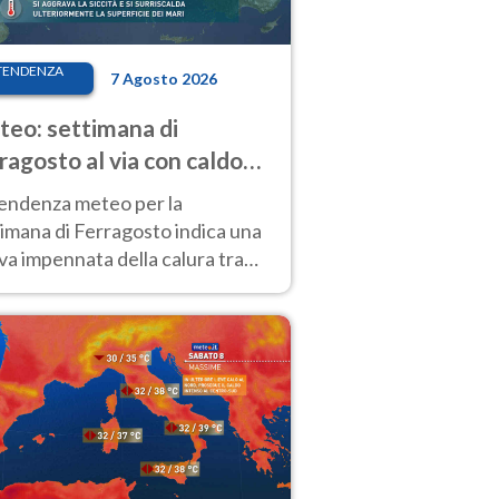
TENDENZA
7 Agosto 2026
eo: settimana di
ragosto al via con caldo
enso e qualche temporale
tendenza meteo per la
imana di Ferragosto indica una
a impennata della calura tra
 14 agosto, con nuovi rialzi
he al Nord.