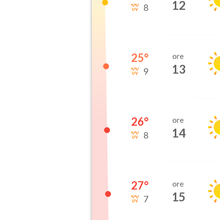
12
8
25
°
ore
13
9
26
°
ore
14
8
27
°
ore
15
7