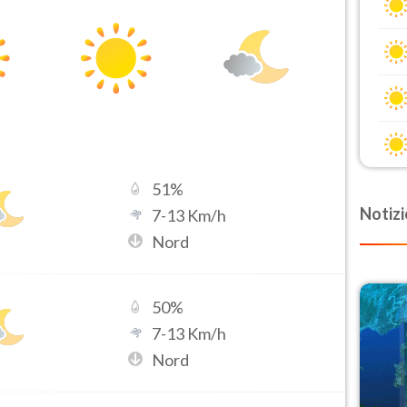
51
%
Notizi
7
-
13
Km/h
Nord
50
%
7
-
13
Km/h
Nord