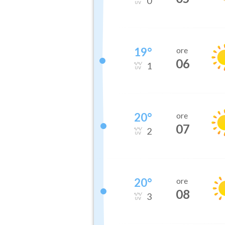
0
19
°
ore
06
1
20
°
ore
07
2
20
°
ore
08
3