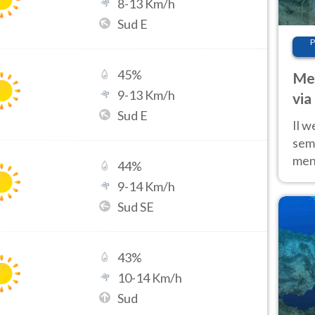
8
-
13
Km/h
Sud E
P
45
%
Met
9
-
13
Km/h
via
Sud E
cal
Il w
sem
ment
44
%
fino
9
-
14
Km/h
calo
Sud SE
43
%
10
-
14
Km/h
Sud