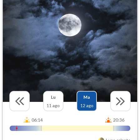
Lu
Ma
11 ago
12 ago
06:14
20:36