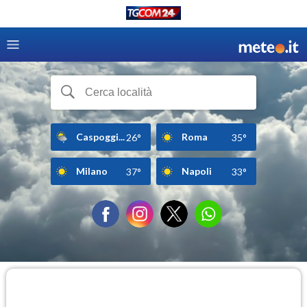
Caspoggi...
Roma
26°
35°
Milano
Napoli
37°
33°