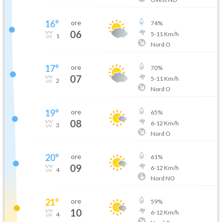
16
°
ore
74
%
06
5
-
11
Km/h
1
Nord O
17
°
ore
70
%
07
5
-
11
Km/h
2
Nord O
19
°
ore
65
%
08
6
-
12
Km/h
3
Nord O
20
°
ore
61
%
09
6
-
12
Km/h
4
Nord NO
21
°
ore
59
%
10
6
-
12
Km/h
4