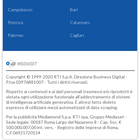
Campobasso
Bari
Potenza
Catanzaro
Palermo
Cagliari
Copyright © 1999-2020 RTI S.p.A. Direzione Business Digital -
P.Iva 03976881007 - Tutti i diritti riservati.
Rispetto ai contenuti e ai dati personali trasmessi e/o riprodotti è
vietata ogni utilizzazione funzionale all'addestramento di sistemi
di intelligenza artificiale generativa. È altresì fatto divieto
espresso di utilizzare mezzi automatizzati di data scraping.
Per la pubblicità
Mediamond S.p.a.
RTI spa, Gruppo Mediaset -
Sede legale: 00187 Roma Largo del Nazareno 8 - Cap. Soc. €
500.000.007,00 int. vers. - Registro delle Imprese di Roma,
C.F.06921720154