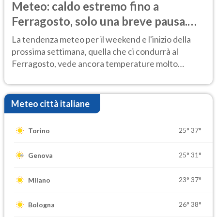
Meteo: caldo estremo fino a
Ferragosto, solo una breve pausa.
Ecco dove
La tendenza meteo per il weekend e l'inizio della
prossima settimana, quella che ci condurrà al
Ferragosto, vede ancora temperature molto
elevate
Meteo città italiane
25°
37°
Torino
25°
31°
Genova
23°
37°
Milano
26°
38°
Bologna