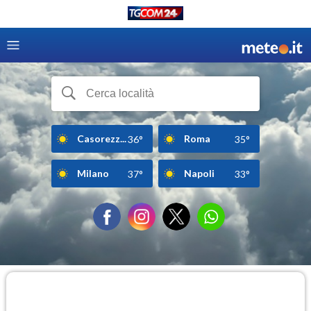
Casorezz...
Roma
36°
35°
Milano
Napoli
37°
33°