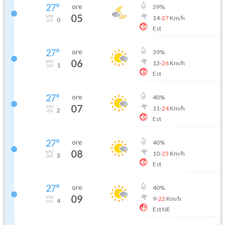
27
°
ore
39
%
05
14
-
27
Km/h
0
Est
27
°
ore
39
%
06
13
-
26
Km/h
1
Est
27
°
ore
40
%
07
11
-
24
Km/h
2
Est
27
°
ore
40
%
08
10
-
23
Km/h
3
Est
27
°
ore
40
%
09
9
-
22
Km/h
4
Est NE