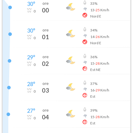
30
°
ore
33
%
00
13
-
25
Km/h
0
Nord E
30
°
ore
34
%
01
14
-
26
Km/h
0
Nord E
29
°
ore
36
%
02
15
-
28
Km/h
0
Est NE
28
°
ore
37
%
03
16
-
29
Km/h
0
Est
27
°
ore
39
%
04
15
-
28
Km/h
0
Est