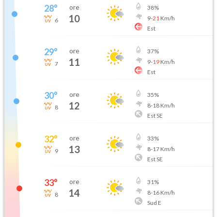
28
°
ore
38
%
10
9
-
21
Km/h
6
Est
29
°
ore
37
%
11
9
-
19
Km/h
7
Est
30
°
ore
35
%
12
8
-
18
Km/h
8
Est SE
32
°
ore
33
%
13
8
-
17
Km/h
9
Est SE
33
°
ore
31
%
14
8
-
16
Km/h
8
Sud E