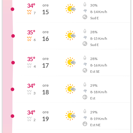
34
°
ore
30
%
15
8
-
14
Km/h
7
Sud E
35
°
ore
28
%
16
8
-
15
Km/h
6
Sud E
35
°
ore
28
%
17
8
-
16
Km/h
4
Est SE
34
°
ore
29
%
18
8
-
18
Km/h
3
Est
34
°
ore
29
%
19
8
-
19
Km/h
2
Est NE