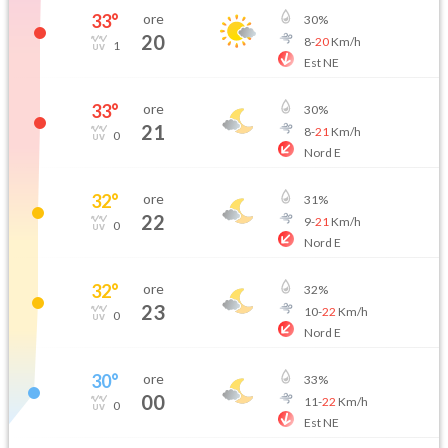
33
°
ore
30
%
20
8
-
20
Km/h
1
Est NE
33
°
ore
30
%
21
8
-
21
Km/h
0
Nord E
32
°
ore
31
%
22
9
-
21
Km/h
0
Nord E
32
°
ore
32
%
23
10
-
22
Km/h
0
Nord E
30
°
ore
33
%
00
11
-
22
Km/h
0
Est NE