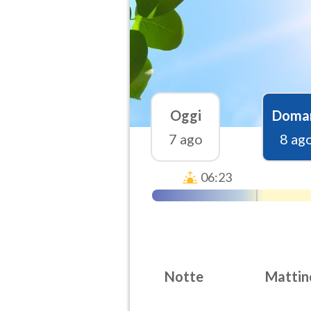
Oggi
Doma
7 ago
8 ag
06:23
Notte
Mattin