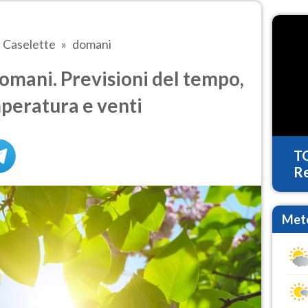
Caselette
domani
mani. Previsioni del tempo,
mperatura e venti
T
Re
Mete