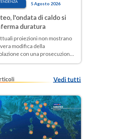
TENDENZA
5 Agosto 2026
eo, l'ondata di caldo si
ferma duratura
ttuali proiezioni non mostrano
vera modifica della
colazione con una prosecuzione
caldo fuori scala per molti
ni, compresa la settimana di
ragosto
rticoli
Vedi tutti