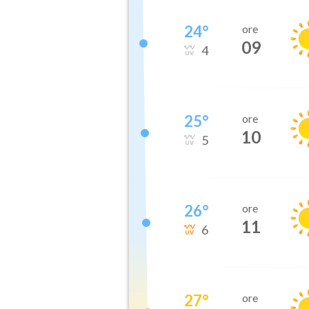
24
°
ore
09
4
25
°
ore
10
5
26
°
ore
11
6
27
°
ore