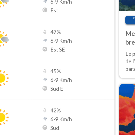
6
-
9
Km/h
Est
P
47
%
Met
6
-
9
Km/h
bre
Est SE
Nor
Le p
dell
parz
45
%
al 
6
-
9
Km/h
40 g
Sud E
42
%
6
-
9
Km/h
Sud