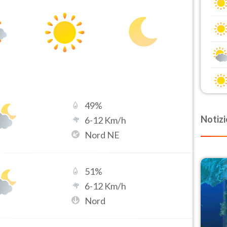
49
%
Notizi
6
-
12
Km/h
Nord NE
51
%
6
-
12
Km/h
Nord