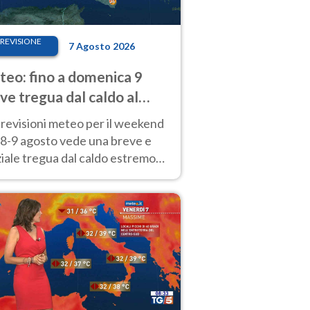
REVISIONE
7 Agosto 2026
eo: fino a domenica 9
ve tregua dal caldo al
d! Altrove calura e afa
revisioni meteo per il weekend
'8-9 agosto vede una breve e
iale tregua dal caldo estremo
Nord mentre altrove persistono
radi.