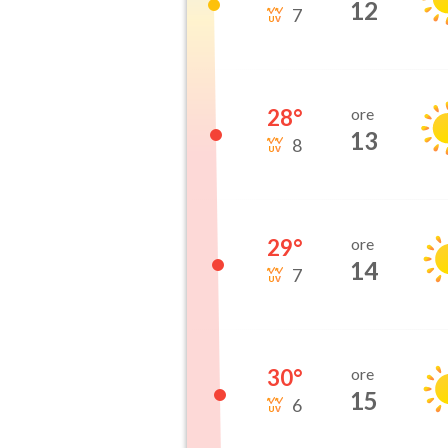
12
7
28
°
ore
13
8
29
°
ore
14
7
30
°
ore
15
6