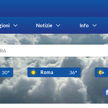
ioni
Notizie
Info
Roma
30°
36°