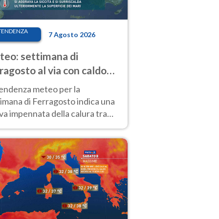
TENDENZA
7 Agosto 2026
eo: settimana di
ragosto al via con caldo
enso e qualche temporale
tendenza meteo per la
imana di Ferragosto indica una
a impennata della calura tra
 14 agosto, con nuovi rialzi
he al Nord.