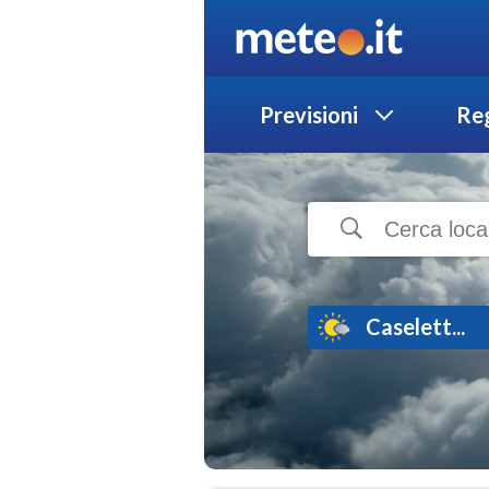
Previsioni
Reg
Caselett...