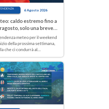
TENDENZA
6 Agosto 2026
eo: caldo estremo fino a
ragosto, solo una breve
sa. Ecco dove
tendenza meteo per il weekend
inizio della prossima settimana,
la che ci condurrà al
ragosto, vede ancora
perature molto elevate