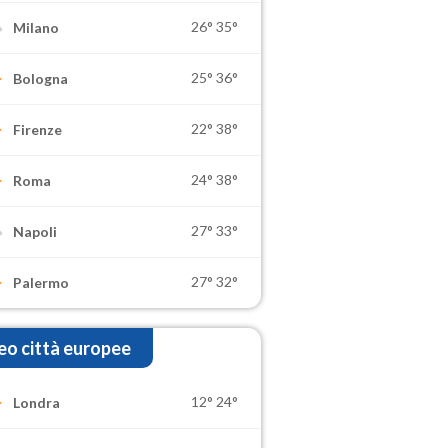
26°
35°
Milano
25°
36°
Bologna
22°
38°
Firenze
24°
38°
Roma
27°
33°
Napoli
27°
32°
Palermo
o città europee
12°
24°
Londra