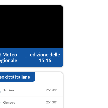
G Meteo
edizione delle
-
gionale
15:16
o città italiane
25°
34°
Torino
25°
30°
Genova