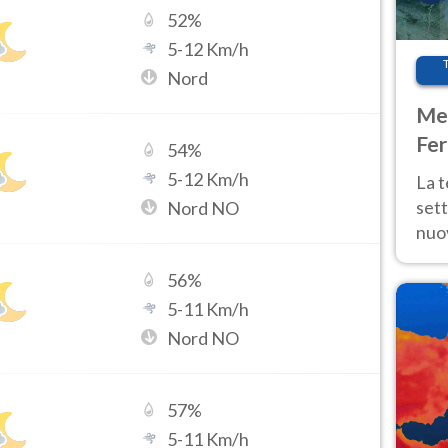
52
%
5
-
12
Km/h
Nord
Met
Fer
54
%
int
5
-
12
Km/h
La 
sett
Nord NO
nuov
11 e
56
%
anc
5
-
11
Km/h
Nord NO
57
%
5
-
11
Km/h