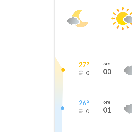
27
°
ore
00
0
26
°
ore
01
0