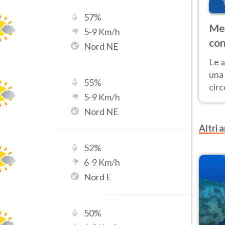
57
%
Met
5
-
9
Km/h
con
Nord NE
Le a
una 
55
%
cir
5
-
9
Km/h
del 
Nord NE
gior
Fer
Altri a
52
%
6
-
9
Km/h
Nord E
50
%