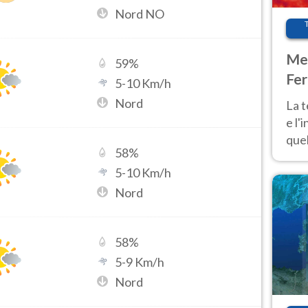
Nord NO
Met
59
%
Fer
5
-
10
Km/h
pau
Nord
La 
e l'
quel
58
%
Fer
5
-
10
Km/h
tem
Nord
58
%
5
-
9
Km/h
Nord