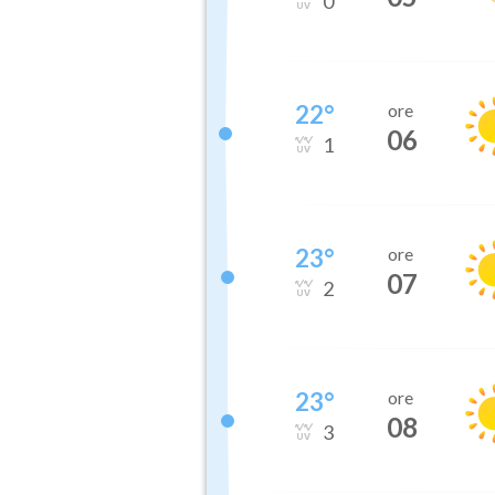
0
22
°
ore
06
1
23
°
ore
07
2
23
°
ore
08
3