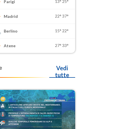
13°
25°
Parigi
22°
37°
Madrid
15°
22°
Berlino
27°
33°
Atene
e
Vedi
tutte