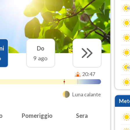
ni
Do
o
9 ago
20:47
Luna calante
Mete
o
Pomeriggio
Sera