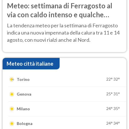
Meteo: settimana di Ferragosto al
via con caldo intenso e qualche
temporale
La tendenza meteo per la settimana di Ferragosto
indica una nuova impennata della calura tra 11 e 14
agosto, con nuovi rialzi anche al Nord.
Meteo città italiane
22°
32°
Torino
25°
31°
Genova
24°
35°
Milano
24°
34°
Bologna