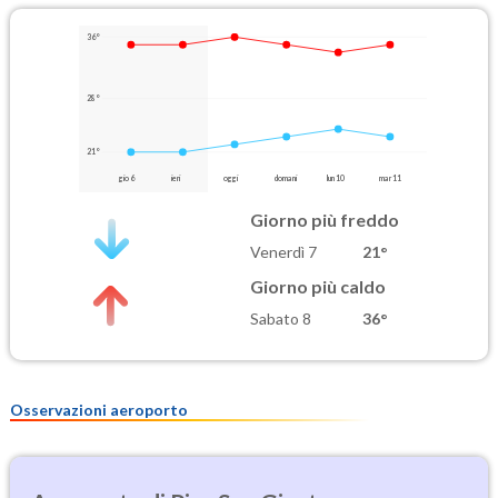
36°
28°
21°
gio 6
ieri
oggi
domani
lun 10
mar 11
Giorno più freddo
Venerdì 7
21°
Giorno più caldo
Sabato 8
36°
Osservazioni aeroporto