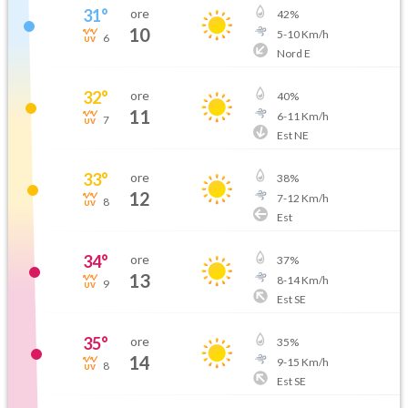
31
°
ore
42
%
10
5
-
10
Km/h
6
Nord E
32
°
ore
40
%
11
6
-
11
Km/h
7
Est NE
33
°
ore
38
%
12
7
-
12
Km/h
8
Est
34
°
ore
37
%
13
8
-
14
Km/h
9
Est SE
35
°
ore
35
%
14
9
-
15
Km/h
8
Est SE