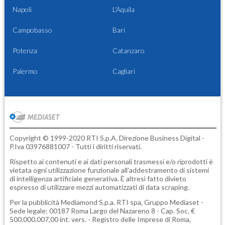
Napoli
L'Aquila
Campobasso
Bari
Potenza
Catanzaro
Palermo
Cagliari
Copyright © 1999-2020 RTI S.p.A. Direzione Business Digital -
P.Iva 03976881007 - Tutti i diritti riservati.
Rispetto ai contenuti e ai dati personali trasmessi e/o riprodotti è
vietata ogni utilizzazione funzionale all'addestramento di sistemi
di intelligenza artificiale generativa. È altresì fatto divieto
espresso di utilizzare mezzi automatizzati di data scraping.
Per la pubblicità
Mediamond S.p.a.
RTI spa, Gruppo Mediaset -
Sede legale: 00187 Roma Largo del Nazareno 8 - Cap. Soc. €
500.000.007,00 int. vers. - Registro delle Imprese di Roma,