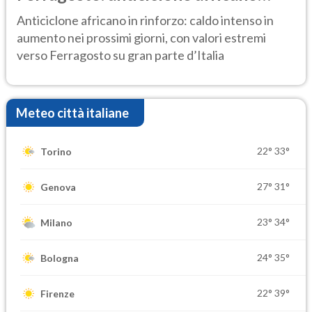
ancora protagonista
Anticiclone africano in rinforzo: caldo intenso in
aumento nei prossimi giorni, con valori estremi
verso Ferragosto su gran parte d’Italia
Meteo città italiane
22°
33°
Torino
27°
31°
Genova
23°
34°
Milano
24°
35°
Bologna
22°
39°
Firenze