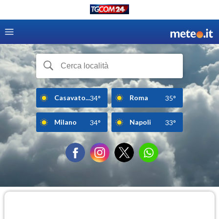
Casavato...
Roma
34°
35°
Milano
Napoli
34°
33°