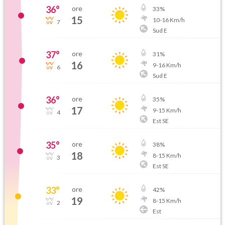
36
°
ore
33
%
15
10
-
16
Km/h
7
Sud E
37
°
ore
31
%
16
9
-
16
Km/h
6
Sud E
36
°
ore
35
%
17
9
-
15
Km/h
4
Est SE
35
°
ore
38
%
18
8
-
15
Km/h
3
Est SE
33
°
ore
42
%
19
8
-
15
Km/h
2
Est