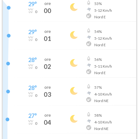
29
°
ore
53
%
00
5
-
12
Km/h
0
Nord E
29
°
ore
54
%
01
5
-
12
Km/h
0
Nord E
28
°
ore
56
%
02
5
-
11
Km/h
0
Nord E
28
°
ore
57
%
03
4
-
10
Km/h
0
Nord NE
27
°
ore
58
%
04
4
-
10
Km/h
0
Nord NE