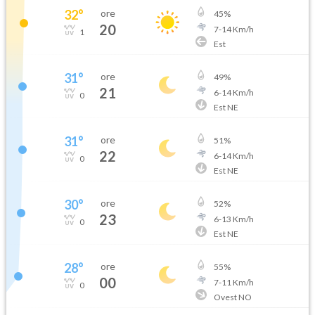
32
°
ore
45
%
20
7
-
14
Km/h
1
Est
31
°
ore
49
%
21
6
-
14
Km/h
0
Est NE
31
°
ore
51
%
22
6
-
14
Km/h
0
Est NE
30
°
ore
52
%
23
6
-
13
Km/h
0
Est NE
28
°
ore
55
%
00
7
-
11
Km/h
0
Ovest NO