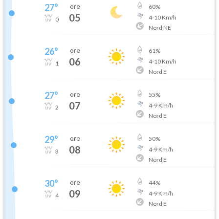
27
°
ore
60
%
05
4
-
10
Km/h
0
Nord NE
26
°
ore
61
%
06
4
-
10
Km/h
1
Nord E
27
°
ore
55
%
07
4
-
9
Km/h
2
Nord E
29
°
ore
50
%
08
4
-
9
Km/h
3
Nord E
30
°
ore
44
%
09
4
-
9
Km/h
4
Nord E