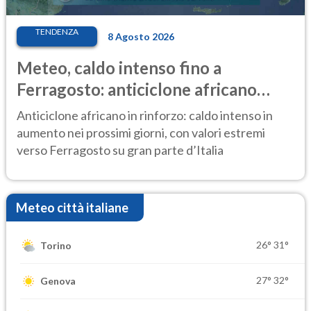
TENDENZA
8 Agosto 2026
Meteo, caldo intenso fino a
Ferragosto: anticiclone africano
ancora protagonista
Anticiclone africano in rinforzo: caldo intenso in
aumento nei prossimi giorni, con valori estremi
verso Ferragosto su gran parte d’Italia
Meteo città italiane
26°
31°
Torino
27°
32°
Genova