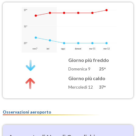
37°
31°
25°
ven 7
ieri
oggi
domani
mar 11
mer 12
Giorno più freddo
Domenica 9
25°
Giorno più caldo
Mercoledì 12
37°
Osservazioni aeroporto