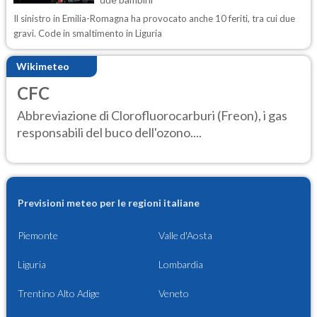
Il sinistro in Emilia-Romagna ha provocato anche 10 feriti, tra cui due
gravi. Code in smaltimento in Liguria
Wikimeteo
CFC
Abbreviazione di Clorofluorocarburi (Freon), i gas
responsabili del buco dell'ozono....
Previsioni meteo per le regioni italiane
Piemonte
Valle d'Aosta
Liguria
Lombardia
Trentino Alto Adige
Veneto