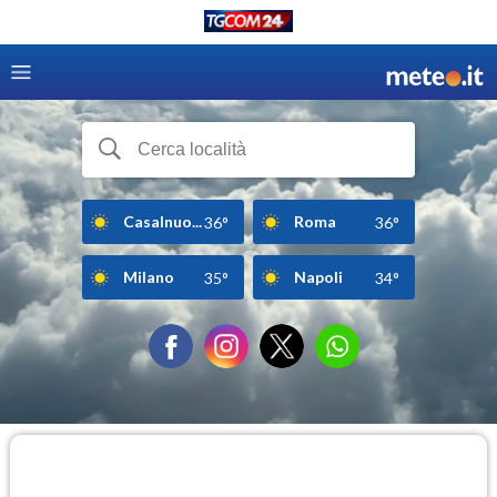
Casalnuo...
Roma
36°
36°
Milano
Napoli
35°
34°