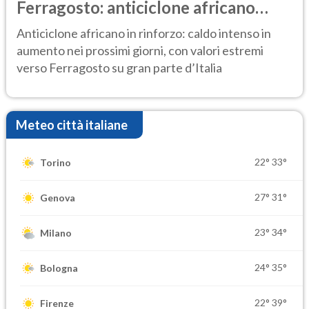
Ferragosto: anticiclone africano
ancora protagonista
Anticiclone africano in rinforzo: caldo intenso in
aumento nei prossimi giorni, con valori estremi
verso Ferragosto su gran parte d’Italia
Meteo città italiane
22°
33°
Torino
27°
31°
Genova
23°
34°
Milano
24°
35°
Bologna
22°
39°
Firenze