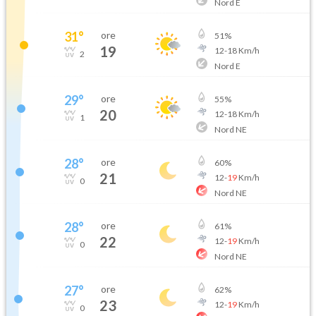
Nord E
31
°
ore
51
%
19
12
-
18
Km/h
2
Nord E
29
°
ore
55
%
20
12
-
18
Km/h
1
Nord NE
28
°
ore
60
%
21
12
-
19
Km/h
0
Nord NE
28
°
ore
61
%
22
12
-
19
Km/h
0
Nord NE
27
°
ore
62
%
23
12
-
19
Km/h
0