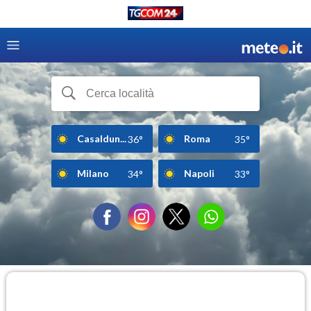
Casaldun...
Roma
36°
35°
Milano
Napoli
34°
33°