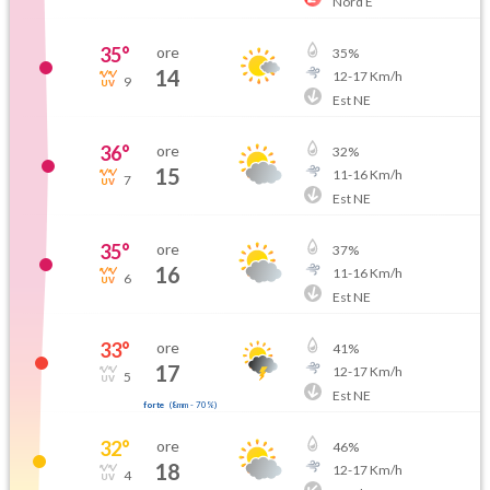
Nord E
35
°
ore
35
%
14
12
-
17
Km/h
9
Est NE
36
°
ore
32
%
15
11
-
16
Km/h
7
Est NE
35
°
ore
37
%
16
11
-
16
Km/h
6
Est NE
33
°
ore
41
%
17
12
-
17
Km/h
5
Est NE
forte
(
8mm
-
70
%)
32
°
ore
46
%
18
12
-
17
Km/h
4