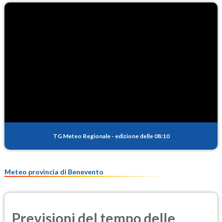
O3
89.3
(Ozono)
NO2
2.9
(Diossido di azoto)
SO2
0.9
(Anidride solforosa)
PM10
18.4
(Materia particolata)
TG Meteo Regionale
-
edizione delle 08:10
PM25
10.7
(Materia particolata)
Meteo provincia di Benevento
Previsioni del tempo delle