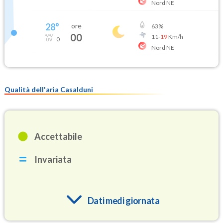
Nord NE
28
°
ore
63
%
00
11
-
19
Km/h
0
Nord NE
Qualità dell'aria Casalduni
Accettabile
Invariata
Dati medi giornata