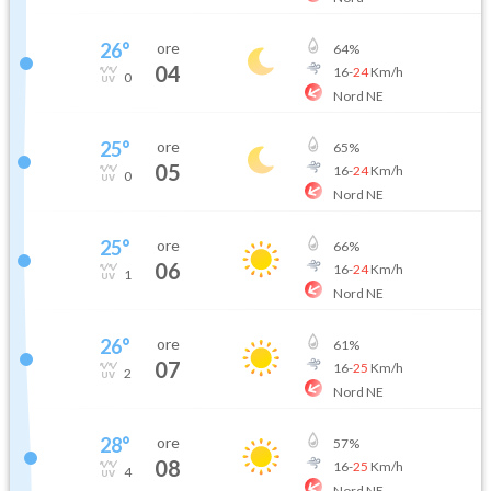
26
°
ore
64
%
04
16
-
24
Km/h
0
Nord NE
25
°
ore
65
%
05
16
-
24
Km/h
0
Nord NE
25
°
ore
66
%
06
16
-
24
Km/h
1
Nord NE
26
°
ore
61
%
07
16
-
25
Km/h
2
Nord NE
28
°
ore
57
%
08
16
-
25
Km/h
4
Nord NE