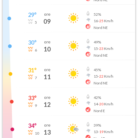
29
°
ore
52
%
09
16
-
25
Km/h
5
Nord NE
30
°
ore
49
%
10
15
-
23
Km/h
6
Nord NE
31
°
ore
45
%
11
15
-
22
Km/h
7
Nord NE
33
°
ore
42
%
12
14
-
20
Km/h
9
Nord E
34
°
ore
39
%
13
13
-
19
Km/h
10