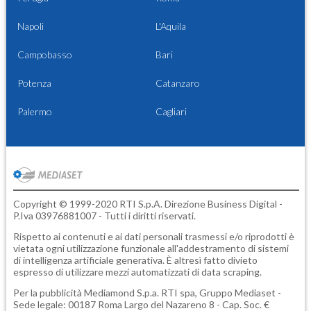
Napoli
L'Aquila
Campobasso
Bari
Potenza
Catanzaro
Palermo
Cagliari
Copyright © 1999-2020 RTI S.p.A. Direzione Business Digital -
P.Iva 03976881007 - Tutti i diritti riservati.
Rispetto ai contenuti e ai dati personali trasmessi e/o riprodotti è
vietata ogni utilizzazione funzionale all'addestramento di sistemi
di intelligenza artificiale generativa. È altresì fatto divieto
espresso di utilizzare mezzi automatizzati di data scraping.
Per la pubblicità
Mediamond S.p.a.
RTI spa, Gruppo Mediaset -
Sede legale: 00187 Roma Largo del Nazareno 8 - Cap. Soc. €