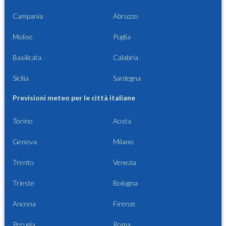
Campania
Abruzzo
Molise
Puglia
Basilicata
Calabria
Sicilia
Sardegna
Previsioni meteo per le città italiane
Torino
Aosta
Genova
Milano
Trento
Venezia
Trieste
Bologna
Ancona
Firenze
Perugia
Roma