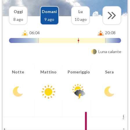
Oggi
Domani
Lu
8 ago
9 ago
10 ago
06:04
20:08
Luna calante
Notte
Mattino
Pomeriggio
Sera
5 mm
2.5