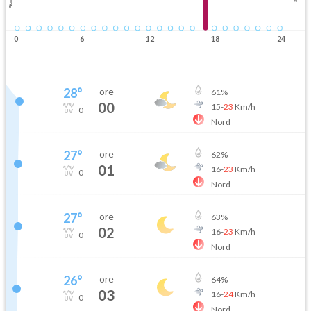
Pioggia
0
6
12
18
24
28
°
ore
61
%
00
15
-
23
Km/h
0
Nord
27
°
ore
62
%
01
16
-
23
Km/h
0
Nord
27
°
ore
63
%
02
16
-
23
Km/h
0
Nord
26
°
ore
64
%
03
16
-
24
Km/h
0
Nord