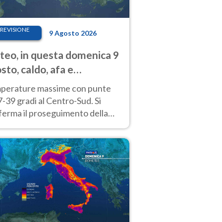
REVISIONE
9 Agosto 2026
eo, in questa domenica 9
sto, caldo, afa e
porali di calore
perature massime con punte
7-39 gradi al Centro-Sud. Si
ferma il proseguimento della
ra fino almeno a tutto il
kend di Ferragosto