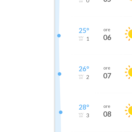
0
25
°
ore
06
1
26
°
ore
07
2
28
°
ore
08
3