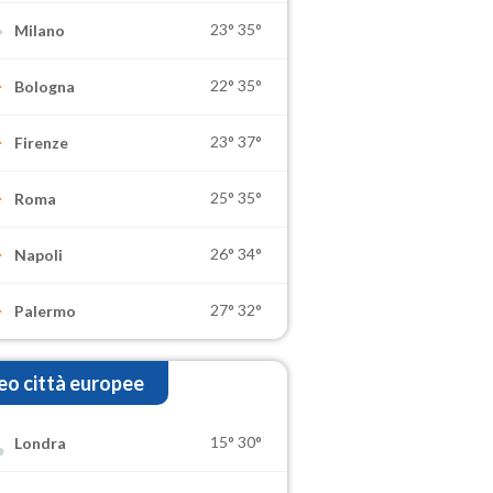
23°
35°
Milano
22°
35°
Bologna
23°
37°
Firenze
25°
35°
Roma
26°
34°
Napoli
27°
32°
Palermo
o città europee
15°
30°
Londra