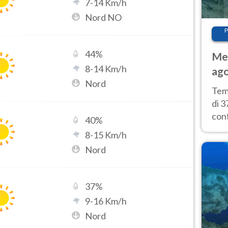
7
-
14
Km/h
Nord NO
P
44
%
Met
8
-
14
Km/h
ago
Nord
tem
Tem
di 3
con
40
%
calu
8
-
15
Km/h
wee
Nord
37
%
9
-
16
Km/h
Nord