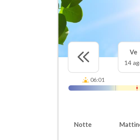
Ve
14 ag
06:01
Notte
Mattin