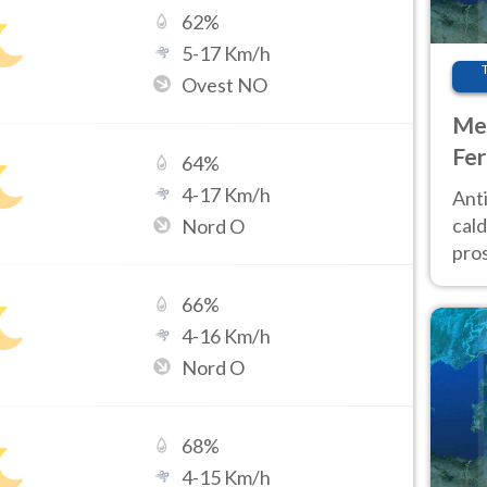
62
%
5
-
17
Km/h
Ovest NO
Met
Fer
64
%
afr
4
-
17
Km/h
Anti
pro
cald
Nord O
pros
ver
66
%
d’It
4
-
16
Km/h
Nord O
68
%
4
-
15
Km/h