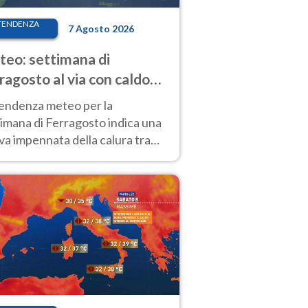
TENDENZA
7 Agosto 2026
eo: settimana di
ragosto al via con caldo
enso e qualche temporale
tendenza meteo per la
imana di Ferragosto indica una
a impennata della calura tra
 14 agosto, con nuovi rialzi
he al Nord.