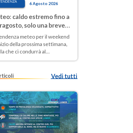
TENDENZA
6 Agosto 2026
eo: caldo estremo fino a
ragosto, solo una breve
sa. Ecco dove
tendenza meteo per il weekend
inizio della prossima settimana,
la che ci condurrà al
ragosto, vede ancora
perature molto elevate
rticoli
Vedi tutti