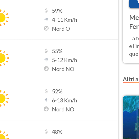
59
%
Met
4
-
11
Km/h
Fer
Nord O
pau
La 
e l'
55
%
quel
5
-
12
Km/h
Fer
Nord NO
tem
Altri a
52
%
6
-
13
Km/h
Nord NO
48
%