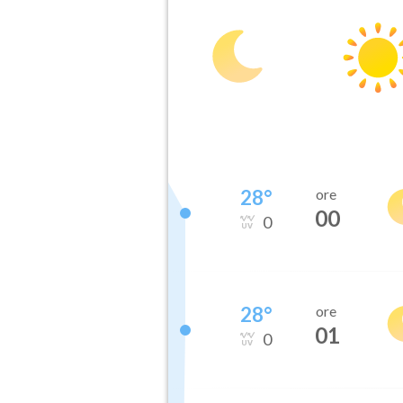
28
°
ore
00
0
28
°
ore
01
0