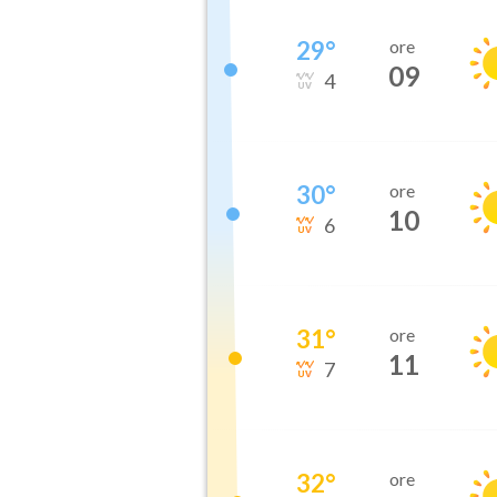
29
°
ore
09
4
30
°
ore
10
6
31
°
ore
11
7
32
°
ore