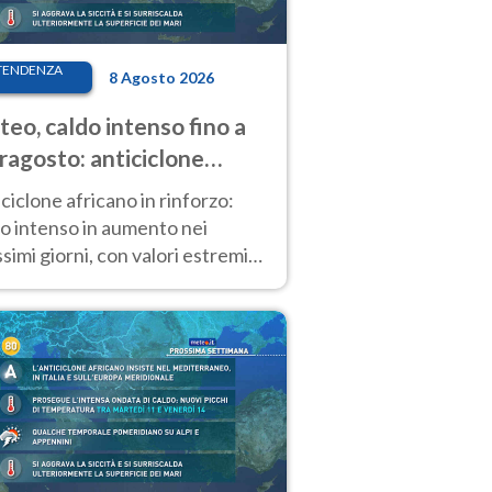
TENDENZA
8 Agosto 2026
eo, caldo intenso fino a
ragosto: anticiclone
icano ancora
ciclone africano in rinforzo:
tagonista
o intenso in aumento nei
simi giorni, con valori estremi
so Ferragosto su gran parte
alia