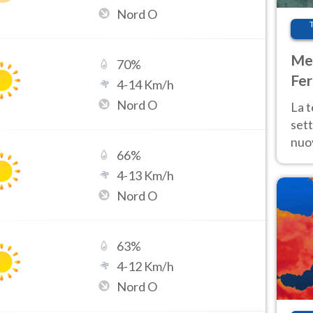
Nord O
Met
70
%
Fer
4
-
14
Km/h
int
Nord O
La 
sett
nuov
66
%
11 e
4
-
13
Km/h
anc
Nord O
63
%
4
-
12
Km/h
Nord O