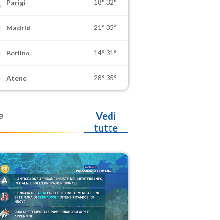
18°
32°
Parigi
21°
35°
Madrid
14°
31°
Berlino
28°
35°
Atene
e
Vedi
tutte