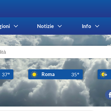
ioni
Notizie
Info
Roma
37°
35°