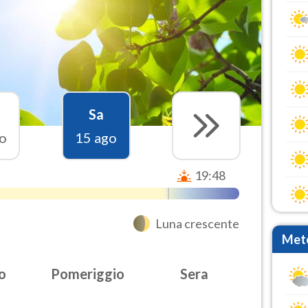
Sa
o
15 ago
19:48
Luna crescente
Mete
o
Pomeriggio
Sera