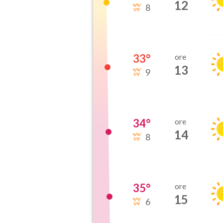
12
8
33
°
ore
13
9
34
°
ore
14
8
35
°
ore
15
6