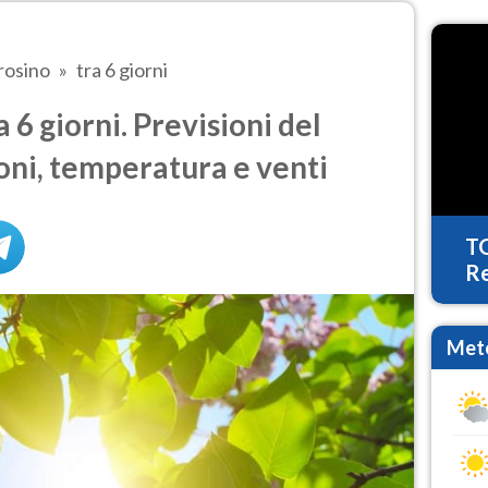
rosino
tra 6 giorni
6 giorni. Previsioni del
oni, temperatura e venti
T
Re
Mete