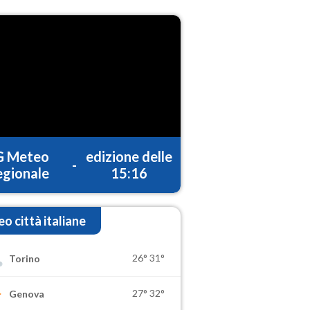
G Meteo
edizione delle
-
gionale
15:16
o città italiane
26°
31°
Torino
27°
32°
Genova