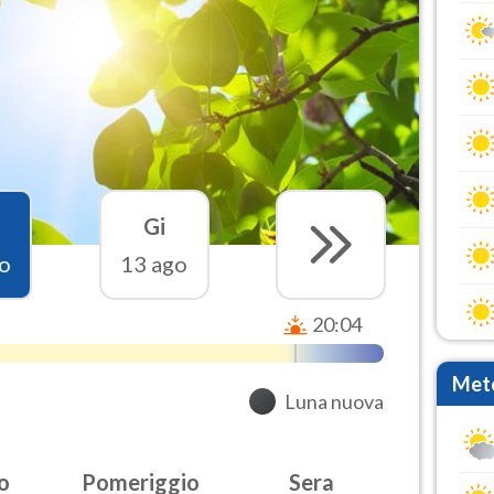
Gi
o
13 ago
20:04
Mete
Luna nuova
o
Pomeriggio
Sera