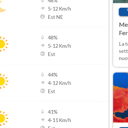
48
%
5
-
12
Km/h
Est NE
Met
Fer
48
%
int
La 
5
-
12
Km/h
sett
Est
nuov
11 e
anc
44
%
4
-
12
Km/h
Est
41
%
4
-
11
Km/h