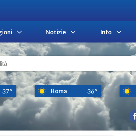
ioni
Notizie
Info
Roma
37°
36°