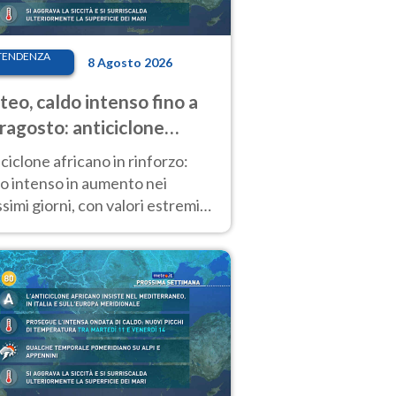
TENDENZA
8 Agosto 2026
eo, caldo intenso fino a
ragosto: anticiclone
icano ancora
ciclone africano in rinforzo:
tagonista
o intenso in aumento nei
simi giorni, con valori estremi
so Ferragosto su gran parte
alia