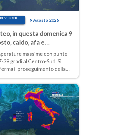
REVISIONE
9 Agosto 2026
eo, in questa domenica 9
sto, caldo, afa e
porali di calore
perature massime con punte
7-39 gradi al Centro-Sud. Si
ferma il proseguimento della
ra fino almeno a tutto il
kend di Ferragosto