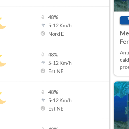
48
%
5
-
12
Km/h
Met
Nord E
Fer
afr
Anti
48
%
pro
cald
5
-
12
Km/h
pros
Est NE
ver
d’It
48
%
5
-
12
Km/h
Est NE