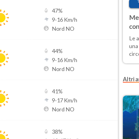
47
%
Met
9
-
16
Km/h
con
Nord NO
Le a
una 
44
%
cir
9
-
16
Km/h
del 
Nord NO
gior
Fer
Altri a
41
%
9
-
17
Km/h
Nord NO
38
%