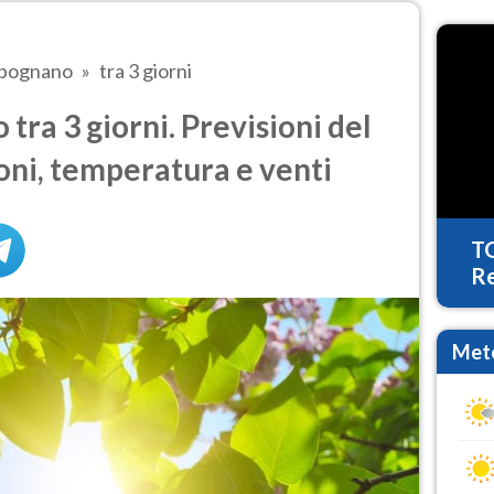
bognano
tra 3 giorni
ra 3 giorni. Previsioni del
oni, temperatura e venti
T
Re
Mete