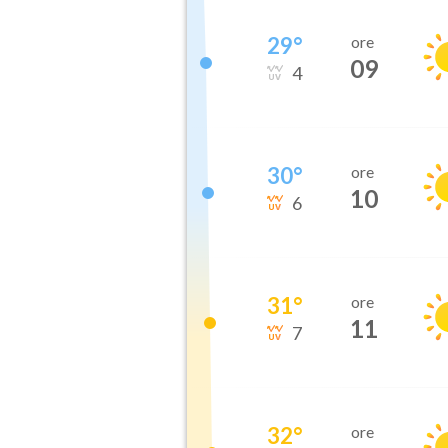
29
°
ore
09
4
30
°
ore
10
6
31
°
ore
11
7
32
°
ore