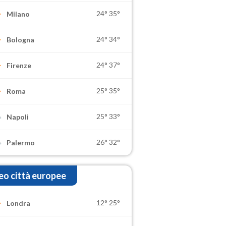
24°
35°
Milano
24°
34°
Bologna
24°
37°
Firenze
25°
35°
Roma
25°
33°
Napoli
26°
32°
Palermo
o città europee
12°
25°
Londra