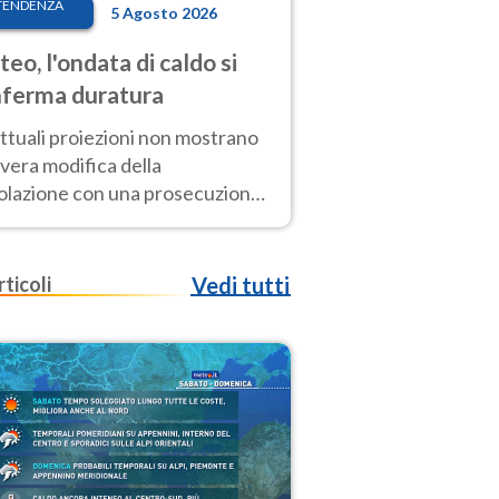
TENDENZA
5 Agosto 2026
eo, l'ondata di caldo si
ferma duratura
ttuali proiezioni non mostrano
vera modifica della
colazione con una prosecuzione
caldo fuori scala per molti
ni, compresa la settimana di
ragosto
rticoli
Vedi tutti