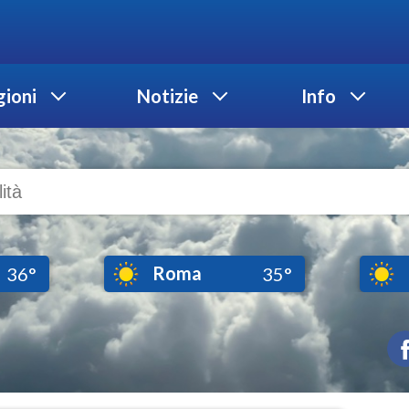
ioni
Notizie
Info
Roma
36°
35°