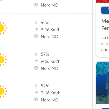
Nord NO
Met
62
%
Fer
9
-
16
Km/h
pau
Nord NO
La 
e l'
quel
57
%
Fer
9
-
16
Km/h
tem
Nord NO
52
%
9
-
16
Km/h
Nord NO