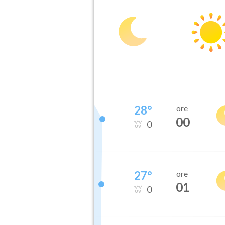
28
°
ore
00
0
27
°
ore
01
0