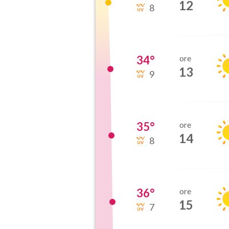
12
8
34
°
ore
13
9
35
°
ore
14
8
36
°
ore
15
7