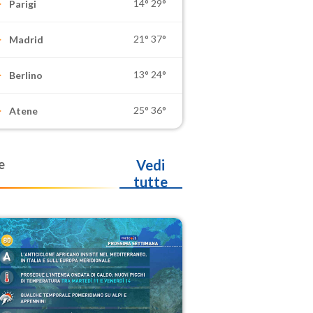
14°
29°
Parigi
21°
37°
Madrid
13°
24°
Berlino
25°
36°
Atene
e
Vedi
tutte