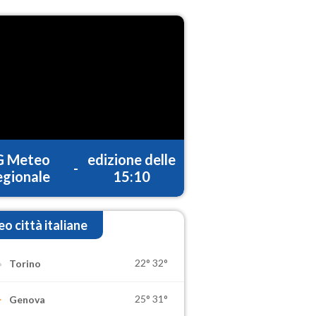
G Meteo
edizione delle
-
gionale
15:10
o città italiane
22°
32°
Torino
25°
31°
Genova