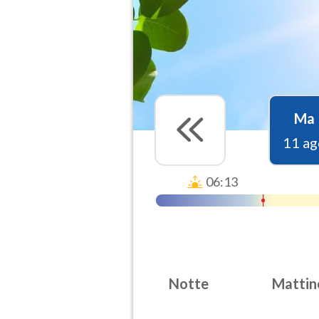
Ma
11 ag
06:13
Notte
Mattin