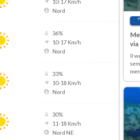
10
-
17
Km/h
Nord
P
36
%
Met
10
-
17
Km/h
via
Nord
cal
Il w
sem
ment
33
%
fino
10
-
18
Km/h
calo
Nord
30
%
11
-
18
Km/h
Nord NE