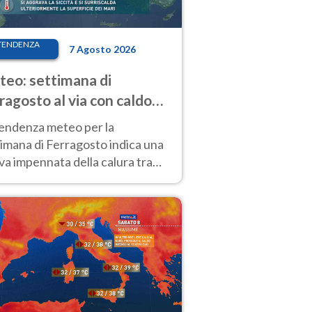
TENDENZA
7 Agosto 2026
eo: settimana di
ragosto al via con caldo
enso e qualche temporale
tendenza meteo per la
imana di Ferragosto indica una
a impennata della calura tra
 14 agosto, con nuovi rialzi
he al Nord.