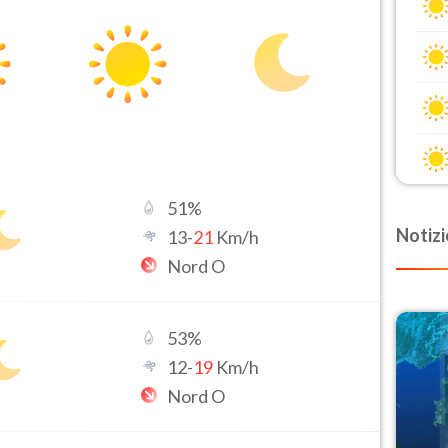
51
%
Notizi
13
-
21
Km/h
Nord O
53
%
12
-
19
Km/h
Nord O