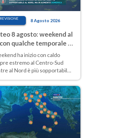
REVISIONE
8 Agosto 2026
eo 8 agosto: weekend al
 con qualche temporale e
do estremo al Centro-Sud
eekend ha inizio con caldo
pre estremo al Centro-Sud
re al Nord è più sopportabile
 a domenica 9. Temporali di
re sui rilievi.