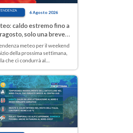
TENDENZA
6 Agosto 2026
eo: caldo estremo fino a
ragosto, solo una breve
sa. Ecco dove
tendenza meteo per il weekend
inizio della prossima settimana,
la che ci condurrà al
ragosto, vede ancora
perature molto elevate