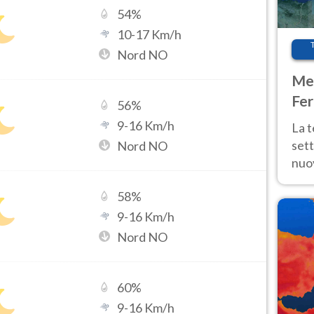
54
%
10
-
17
Km/h
Nord NO
Met
Fer
56
%
int
9
-
16
Km/h
La 
sett
Nord NO
nuov
11 e
58
%
anc
9
-
16
Km/h
Nord NO
60
%
9
-
16
Km/h