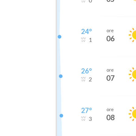
0
24
°
ore
06
1
26
°
ore
07
2
27
°
ore
08
3