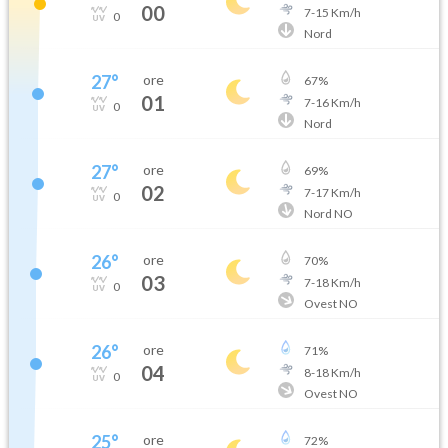
00
7
-
15
Km/h
0
Nord
27
°
ore
67
%
01
7
-
16
Km/h
0
Nord
27
°
ore
69
%
02
7
-
17
Km/h
0
Nord NO
26
°
ore
70
%
03
7
-
18
Km/h
0
Ovest NO
26
°
ore
71
%
04
8
-
18
Km/h
0
Ovest NO
25
°
ore
72
%