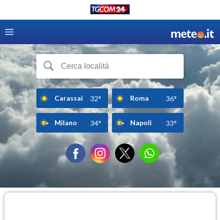
Carassai
Roma
32°
36°
Milano
Napoli
34°
33°