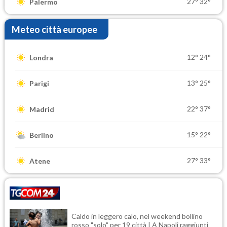
27°
32°
Palermo
Meteo città europee
12°
24°
Londra
13°
25°
Parigi
22°
37°
Madrid
15°
22°
Berlino
27°
33°
Atene
Caldo in leggero calo, nel weekend bollino
rosso "solo" per 19 città | A Napoli raggiunti