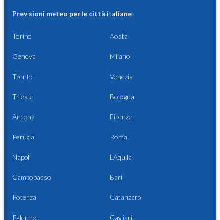
Previsioni meteo per le città italiane
Torino
Aosta
Genova
Milano
Trento
Venezia
Trieste
Bologna
Ancona
Firenze
Perugia
Roma
Napoli
L'Aquila
Campobasso
Bari
Potenza
Catanzaro
Palermo
Cagliari