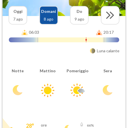
Oggi
Domani
Do
7 ago
8 ago
9 ago
06:03
20:17
Luna calante
Notte
Mattino
Pomeriggio
Sera
28
°
ore
66
%