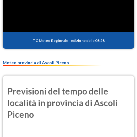
SO2
1.0
(Anidride solforosa)
PM10
18.9
(Materia particolata)
TG Meteo Regionale
-
edizione delle 08:28
PM25
11.4
(Materia particolata)
Meteo provincia di Ascoli Piceno
Previsioni del tempo delle
località in provincia di Ascoli
Piceno