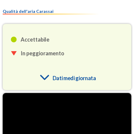
Qualità dell'aria Carassai
Accettabile
In peggioramento
Dati medi giornata
O3
94.7
(Ozono)
NO2
2.9
(Diossido di azoto)