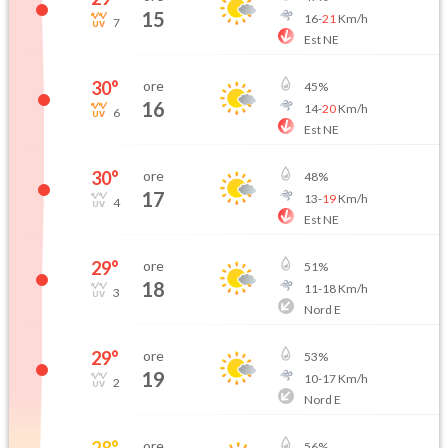
15
16
-
21
Km/h
7
Est NE
30
°
ore
45
%
16
14
-
20
Km/h
6
Est NE
30
°
ore
48
%
17
13
-
19
Km/h
4
Est NE
29
°
ore
51
%
18
11
-
18
Km/h
3
Nord E
29
°
ore
53
%
19
10
-
17
Km/h
2
Nord E
28
°
ore
56
%