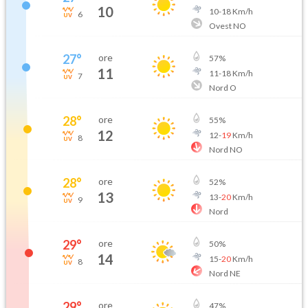
10
10
-
18
Km/h
6
Ovest NO
27
°
ore
57
%
11
11
-
18
Km/h
7
Nord O
28
°
ore
55
%
12
12
-
19
Km/h
8
Nord NO
28
°
ore
52
%
13
13
-
20
Km/h
9
Nord
29
°
ore
50
%
14
15
-
20
Km/h
8
Nord NE
29
°
ore
47
%