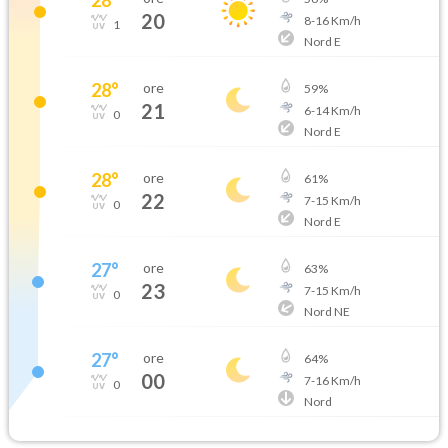
20
8
-
16
Km/h
1
Nord E
28
°
ore
59
%
21
6
-
14
Km/h
0
Nord E
28
°
ore
61
%
22
7
-
15
Km/h
0
Nord E
27
°
ore
63
%
23
7
-
15
Km/h
0
Nord NE
27
°
ore
64
%
00
7
-
16
Km/h
0
Nord