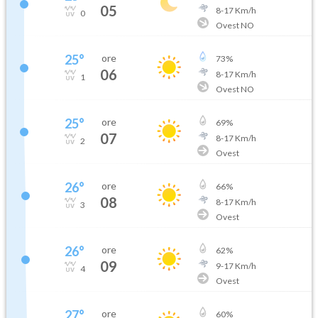
05
8
-
17
Km/h
0
Ovest NO
25
°
ore
73
%
06
8
-
17
Km/h
1
Ovest NO
25
°
ore
69
%
07
8
-
17
Km/h
2
Ovest
26
°
ore
66
%
08
8
-
17
Km/h
3
Ovest
26
°
ore
62
%
09
9
-
17
Km/h
4
Ovest
27
°
ore
60
%