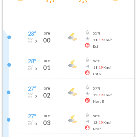
28
°
ore
55
%
00
11
-
19
Km/h
0
Est
28
°
ore
56
%
01
11
-
19
Km/h
0
Est NE
27
°
ore
57
%
02
12
-
19
Km/h
0
Nord E
27
°
ore
58
%
03
13
-
19
Km/h
0
Nord