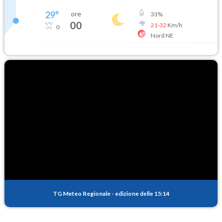
29
°
ore
33
%
00
21
-
32
Km/h
0
Nord NE
TG Meteo Regionale
-
edizione delle 15:14