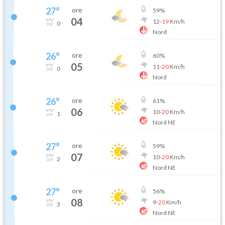
27
°
ore
59
%
04
12
-
19
Km/h
0
Nord
26
°
ore
60
%
05
11
-
20
Km/h
0
Nord
26
°
ore
61
%
06
10
-
20
Km/h
1
Nord NE
27
°
ore
59
%
07
10
-
20
Km/h
2
Nord NE
27
°
ore
56
%
08
9
-
20
Km/h
3
Nord NE