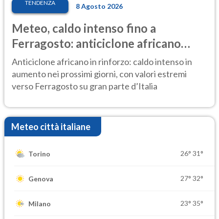
TENDENZA
8 Agosto 2026
Meteo, caldo intenso fino a
Ferragosto: anticiclone africano
ancora protagonista
Anticiclone africano in rinforzo: caldo intenso in
aumento nei prossimi giorni, con valori estremi
verso Ferragosto su gran parte d’Italia
Meteo città italiane
26°
31°
Torino
27°
32°
Genova
23°
35°
Milano