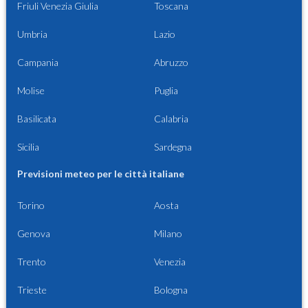
Friuli Venezia Giulia
Toscana
Umbria
Lazio
Campania
Abruzzo
Molise
Puglia
Basilicata
Calabria
Sicilia
Sardegna
Previsioni meteo per le città italiane
Torino
Aosta
Genova
Milano
Trento
Venezia
Trieste
Bologna