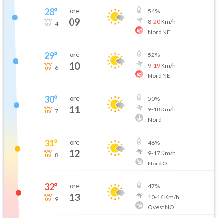
28
°
ore
54
%
09
8
-
20
Km/h
4
Nord NE
29
°
ore
52
%
10
9
-
19
Km/h
6
Nord NE
30
°
ore
50
%
11
9
-
18
Km/h
7
Nord
31
°
ore
48
%
12
9
-
17
Km/h
8
Nord O
32
°
ore
47
%
13
10
-
16
Km/h
9
Ovest NO