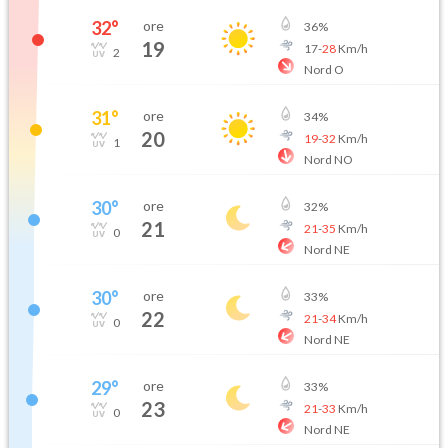
32
°
ore
36
%
19
17
-
28
Km/h
2
Nord O
31
°
ore
34
%
20
19
-
32
Km/h
1
Nord NO
30
°
ore
32
%
21
21
-
35
Km/h
0
Nord NE
30
°
ore
33
%
22
21
-
34
Km/h
0
Nord NE
29
°
ore
33
%
23
21
-
33
Km/h
0
Nord NE