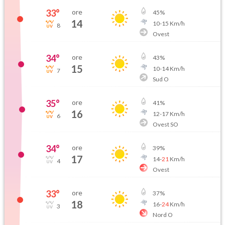
33
°
ore
45
%
14
10
-
15
Km/h
8
Ovest
34
°
ore
43
%
15
10
-
14
Km/h
7
Sud O
35
°
ore
41
%
16
12
-
17
Km/h
6
Ovest SO
34
°
ore
39
%
17
14
-
21
Km/h
4
Ovest
33
°
ore
37
%
18
16
-
24
Km/h
3
Nord O