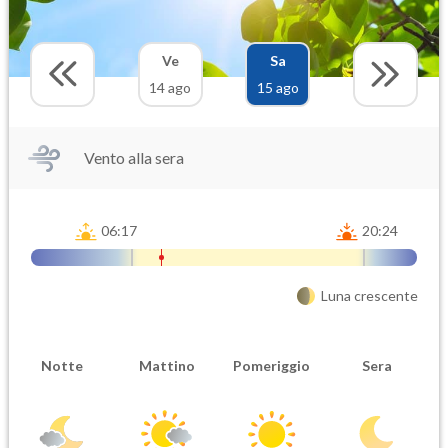
Ve
Sa
14 ago
15 ago
Vento alla sera
06:17
20:24
Luna crescente
Notte
Mattino
Pomeriggio
Sera