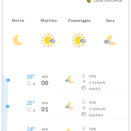
Luna crescente
Notte
Mattino
Pomeriggio
Sera
26
°
ore
53
%
00
5
-
11
Km/h
0
Nord O
25
°
ore
55
%
01
5
-
10
Km/h
0
Nord NO
24
°
ore
56
%