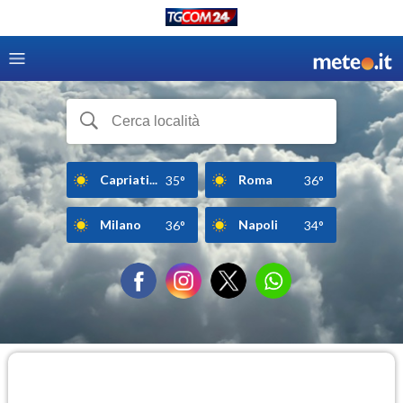
Capriati...
Roma
35°
36°
Milano
Napoli
36°
34°