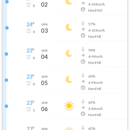
02
4
-
10
Km/h
0
Nord NO
24
°
ore
57
%
03
4
-
10
Km/h
0
Nord NE
23
°
ore
58
%
04
4
-
9
Km/h
0
Nord NE
23
°
ore
60
%
05
4
-
9
Km/h
0
Nord NE
23
°
ore
63
%
06
3
-
8
Km/h
1
Nord NE
23
°
ore
65
%