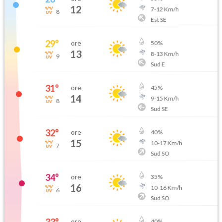
12
7
-
12
Km/h
8
Est SE
29
°
ore
50
%
13
8
-
13
Km/h
9
Sud E
31
°
ore
45
%
14
9
-
15
Km/h
8
Sud SE
32
°
ore
40
%
15
10
-
17
Km/h
7
Sud SO
34
°
ore
35
%
16
10
-
16
Km/h
6
Sud SO
ore
40
%