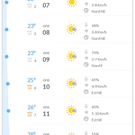
07
3
-
8
Km/h
2
Nord NE
23
°
ore
68
%
08
3
-
8
Km/h
3
Nord NE
23
°
ore
70
%
09
3
-
7
Km/h
4
Nord E
25
°
ore
65
%
10
4
-
9
Km/h
6
Est NE
26
°
ore
60
%
11
5
-
10
Km/h
7
Est NE
28
°
ore
55
%