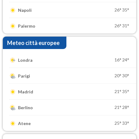
26°
35°
Napoli
26°
31°
Palermo
Meteo città europee
16°
24°
Londra
20°
30°
Parigi
21°
35°
Madrid
21°
28°
Berlino
25°
33°
Atene