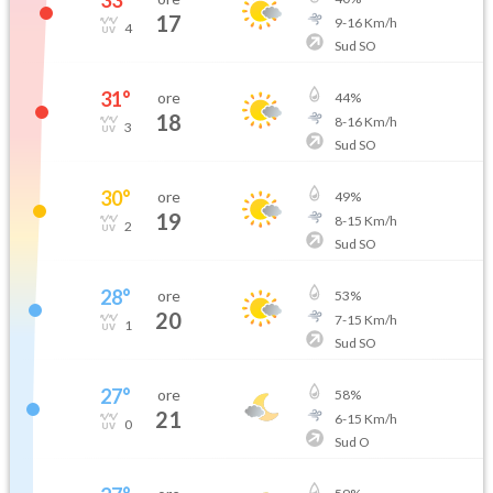
33
°
17
9
-
16
Km/h
4
Sud SO
31
°
ore
44
%
18
8
-
16
Km/h
3
Sud SO
30
°
ore
49
%
19
8
-
15
Km/h
2
Sud SO
28
°
ore
53
%
20
7
-
15
Km/h
1
Sud SO
27
°
ore
58
%
21
6
-
15
Km/h
0
Sud O