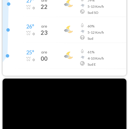
27
°
ore
59
%
22
5
-
13
Km/h
0
Sud SO
26
°
ore
60
%
23
5
-
12
Km/h
0
Sud
25
°
ore
61
%
00
4
-
10
Km/h
0
Sud E