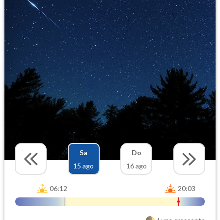
Sa
Do
15 ago
16 ago
06:12
20:03