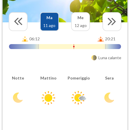
Ma
Me
11 ago
12 ago
06:12
20:21
Luna calante
Notte
Mattino
Pomeriggio
Sera