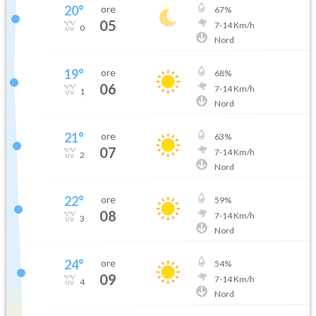
20
°
ore
67
%
05
7
-
14
Km/h
0
Nord
19
°
ore
68
%
06
7
-
14
Km/h
1
Nord
21
°
ore
63
%
07
7
-
14
Km/h
2
Nord
22
°
ore
59
%
08
7
-
14
Km/h
3
Nord
24
°
ore
54
%
09
7
-
14
Km/h
4
Nord