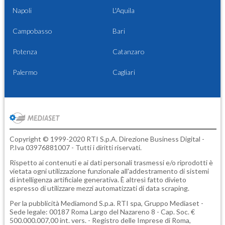
Napoli
L'Aquila
Campobasso
Bari
Potenza
Catanzaro
Palermo
Cagliari
Copyright © 1999-2020 RTI S.p.A. Direzione Business Digital -
P.Iva 03976881007 - Tutti i diritti riservati.
Rispetto ai contenuti e ai dati personali trasmessi e/o riprodotti è
vietata ogni utilizzazione funzionale all'addestramento di sistemi
di intelligenza artificiale generativa. È altresì fatto divieto
espresso di utilizzare mezzi automatizzati di data scraping.
Per la pubblicità
Mediamond S.p.a.
RTI spa, Gruppo Mediaset -
Sede legale: 00187 Roma Largo del Nazareno 8 - Cap. Soc. €
500.000.007,00 int. vers. - Registro delle Imprese di Roma,