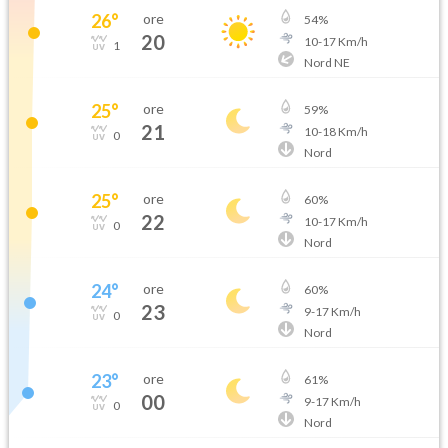
26
°
ore
54
%
20
10
-
17
Km/h
1
Nord NE
25
°
ore
59
%
21
10
-
18
Km/h
0
Nord
25
°
ore
60
%
22
10
-
17
Km/h
0
Nord
24
°
ore
60
%
23
9
-
17
Km/h
0
Nord
23
°
ore
61
%
00
9
-
17
Km/h
0
Nord