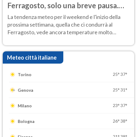
Ferragosto, solo una breve pausa.
Ecco dove
La tendenza meteo per il weekend e l'inizio della
prossima settimana, quella che ci condurrà al
Ferragosto, vede ancora temperature molto
elevate
Meteo città italiane
25°
37°
Torino
25°
31°
Genova
23°
37°
Milano
26°
38°
Bologna
21°
38°
Firenze