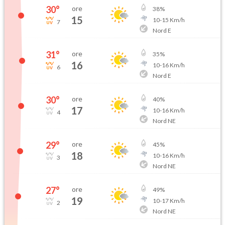
30
°
ore
38
%
15
10
-
15
Km/h
7
Nord E
31
°
ore
35
%
16
10
-
16
Km/h
6
Nord E
30
°
ore
40
%
17
10
-
16
Km/h
4
Nord NE
29
°
ore
45
%
18
10
-
16
Km/h
3
Nord NE
27
°
ore
49
%
19
10
-
17
Km/h
2
Nord NE