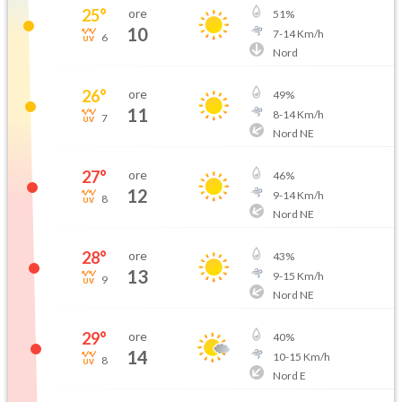
25
°
ore
51
%
10
7
-
14
Km/h
6
Nord
26
°
ore
49
%
11
8
-
14
Km/h
7
Nord NE
27
°
ore
46
%
12
9
-
14
Km/h
8
Nord NE
28
°
ore
43
%
13
9
-
15
Km/h
9
Nord NE
29
°
ore
40
%
14
10
-
15
Km/h
8
Nord E