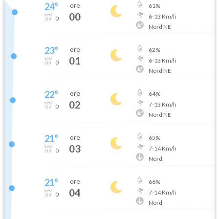
24
°
ore
61
%
00
6
-
13
Km/h
0
Nord NE
23
°
ore
62
%
01
6
-
13
Km/h
0
Nord NE
22
°
ore
64
%
02
7
-
13
Km/h
0
Nord NE
21
°
ore
65
%
03
7
-
14
Km/h
0
Nord
21
°
ore
66
%
04
7
-
14
Km/h
0
Nord