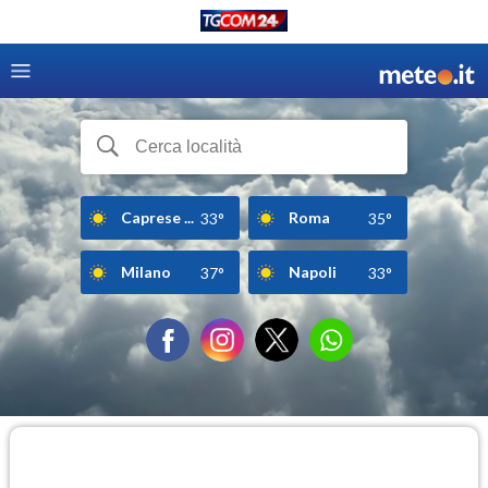
Caprese ...
Roma
33°
35°
Milano
Napoli
37°
33°