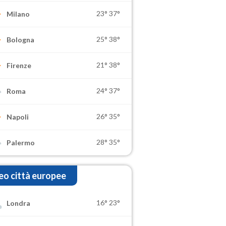
23°
37°
Milano
25°
38°
Bologna
21°
38°
Firenze
24°
37°
Roma
26°
35°
Napoli
28°
35°
Palermo
o città europee
16°
23°
Londra