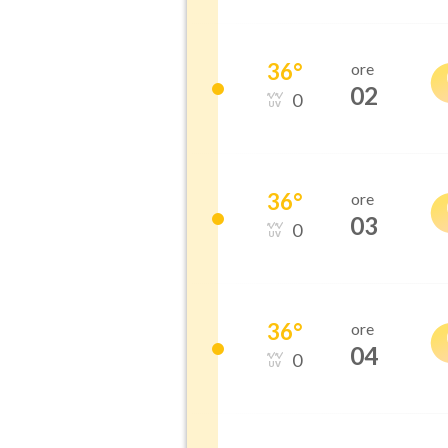
36
°
ore
02
0
36
°
ore
03
0
36
°
ore
04
0