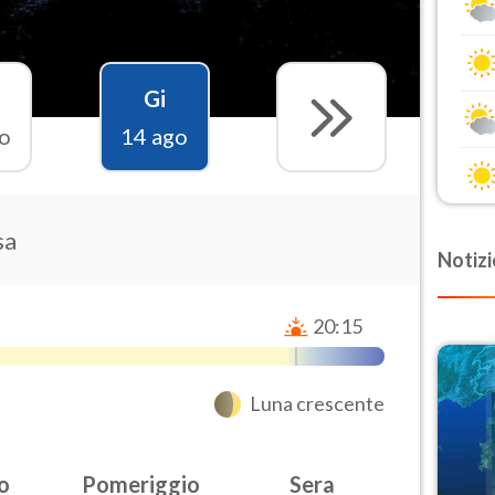
Gi
o
14 ago
sa
Notizi
20:15
Luna crescente
o
Pomeriggio
Sera