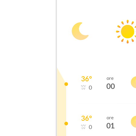
36
°
ore
00
0
36
°
ore
01
0