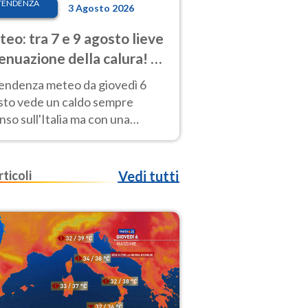
TENDENZA
3 Agosto 2026
eo: tra 7 e 9 agosto lieve
enuazione della calura! Al
d rischio temporali
tendenza meteo da giovedì 6
sto vede un caldo sempre
nso sull'Italia ma con una
iale e lieve attenuazione tra il 7
 9 agosto.
rticoli
Vedi tutti