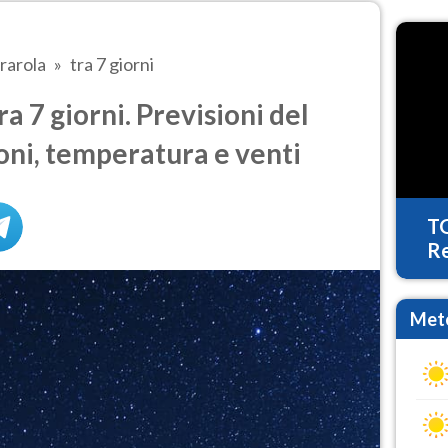
rarola
tra 7 giorni
 7 giorni. Previsioni del
oni, temperatura e venti
T
Re
Mete