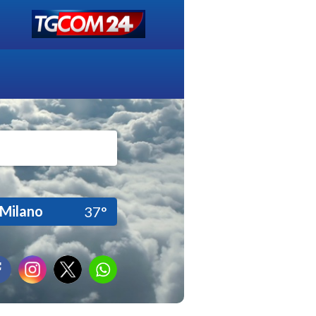
Milano
37°