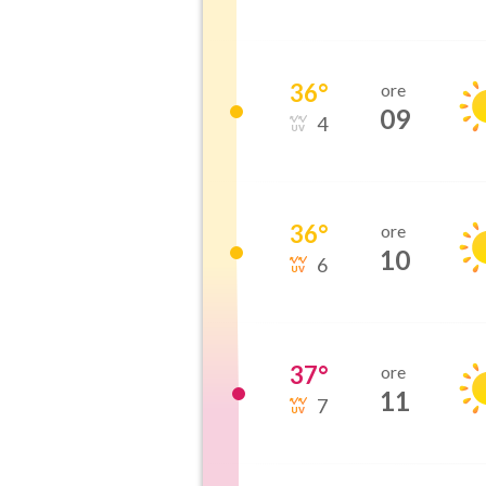
36
°
ore
09
4
36
°
ore
10
6
37
°
ore
11
7