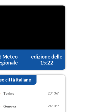
G Meteo
edizione delle
-
gionale
15:22
o città italiane
23°
36°
Torino
24°
31°
Genova