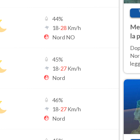
44
%
Met
18
-
28
Km/h
la 
Nord NO
Dop
Nord
45
%
leg
18
-
27
Km/h
nuov
Nord
afr
46
%
18
-
27
Km/h
Nord