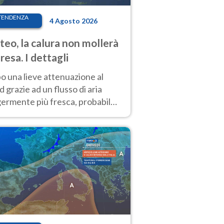
TENDENZA
4 Agosto 2026
eo, la calura non mollerà
presa. I dettagli
o una lieve attenuazione al
 grazie ad un flusso di aria
germente più fresca, probabile
o rinforzo dell’anticiclone
icano entro Ferragosto