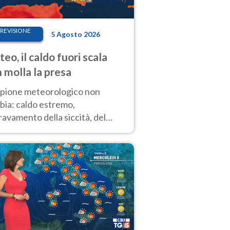
REVISIONE
5 Agosto 2026
eo, il caldo fuori scala
 molla la presa
copione meteorologico non
bia: caldo estremo,
avamento della siccità, del
hio incendi e temporali di
ore. Nessun cambiamento fino
ragosto