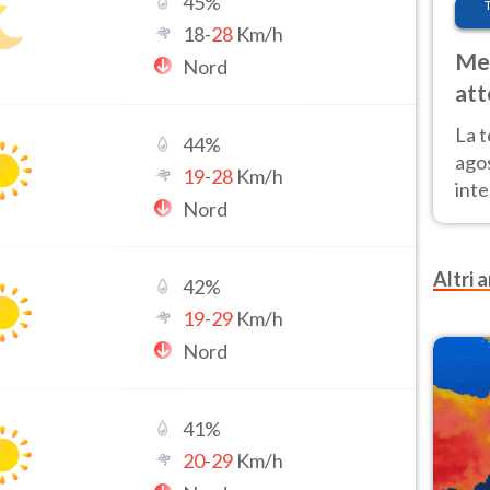
45
%
18
-
28
Km/h
Met
Nord
att
Nor
La 
44
%
ago
19
-
28
Km/h
inte
Nord
parz
e il
Altri a
42
%
19
-
29
Km/h
Nord
41
%
20
-
29
Km/h