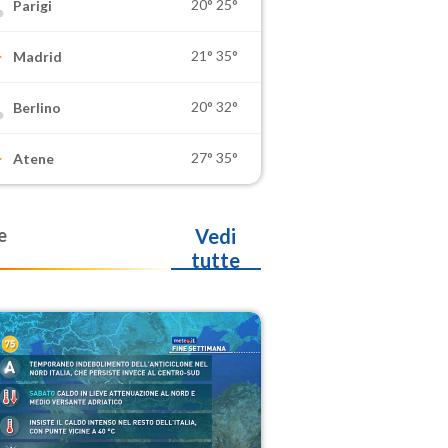
20°
25°
Parigi
21°
35°
Madrid
20°
32°
Berlino
27°
35°
Atene
e
Vedi
tutte