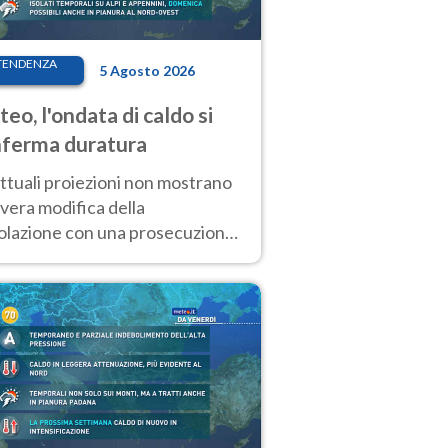
TENDENZA
5 Agosto 2026
eo, l'ondata di caldo si
ferma duratura
ttuali proiezioni non mostrano
vera modifica della
colazione con una prosecuzione
caldo fuori scala per molti
ni, compresa la settimana di
ragosto