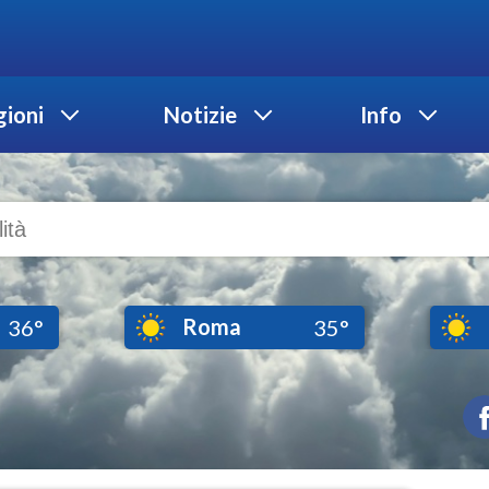
ioni
Notizie
Info
Roma
36°
35°