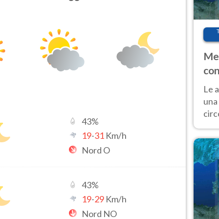
Met
con
Le a
una 
cir
43
%
del 
19
-
31
Km/h
gior
Nord O
Fer
43
%
19
-
29
Km/h
Nord NO