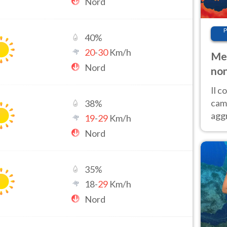
Nord
P
40
%
20
-
30
Km/h
Met
Nord
non
Il 
cam
38
%
aggr
19
-
29
Km/h
risc
Nord
cal
Fer
35
%
18
-
29
Km/h
Nord