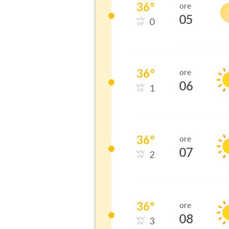
36
°
ore
05
0
36
°
ore
06
1
36
°
ore
07
2
36
°
ore
08
3