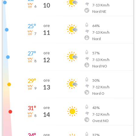
10
7
-
13
Km/h
6
Nord NE
25
°
ore
64
%
11
7
-
13
Km/h
7
Nord
27
°
ore
57
%
12
7
-
13
Km/h
8
Nord NO
29
°
ore
50
%
13
7
-
12
Km/h
9
Nord O
31
°
ore
43
%
14
7
-
12
Km/h
8
Ovest NO
34
°
ore
37
%