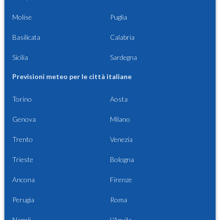
Molise
Puglia
Basilicata
Calabria
Sicilia
Sardegna
Previsioni meteo per le città italiane
Torino
Aosta
Genova
Milano
Trento
Venezia
Trieste
Bologna
Ancona
Firenze
Perugia
Roma
Napoli
L'Aquila