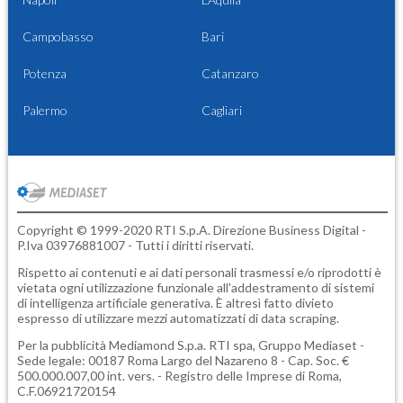
Campobasso
Bari
Potenza
Catanzaro
Palermo
Cagliari
Copyright © 1999-2020 RTI S.p.A. Direzione Business Digital -
P.Iva 03976881007 - Tutti i diritti riservati.
Rispetto ai contenuti e ai dati personali trasmessi e/o riprodotti è
vietata ogni utilizzazione funzionale all'addestramento di sistemi
di intelligenza artificiale generativa. È altresì fatto divieto
espresso di utilizzare mezzi automatizzati di data scraping.
Per la pubblicità
Mediamond S.p.a.
RTI spa, Gruppo Mediaset -
Sede legale: 00187 Roma Largo del Nazareno 8 - Cap. Soc. €
500.000.007,00 int. vers. - Registro delle Imprese di Roma,
C.F.06921720154