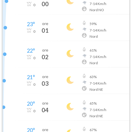
00
7
-
14
Km/h
0
Nord NO
23
°
ore
59
%
01
7
-
14
Km/h
0
Nord
22
°
ore
61
%
02
7
-
14
Km/h
0
Nord
21
°
ore
63
%
03
7
-
14
Km/h
0
Nord NE
20
°
ore
65
%
04
7
-
14
Km/h
0
Nord NE
20
°
ore
67
%