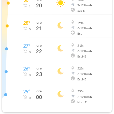
20
7
-
12
Km/h
1
Sud E
28
°
ore
49
%
21
6
-
12
Km/h
0
Est
27
°
ore
51
%
22
6
-
12
Km/h
0
Est NE
26
°
ore
52
%
23
6
-
12
Km/h
0
Est NE
25
°
ore
53
%
00
6
-
12
Km/h
0
Nord E