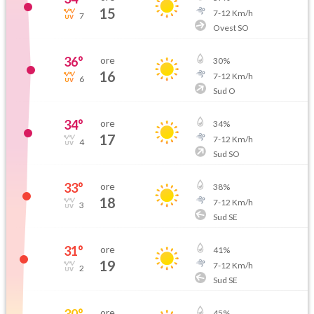
15
7
-
12
Km/h
7
Ovest SO
36
°
ore
30
%
16
7
-
12
Km/h
6
Sud O
34
°
ore
34
%
17
7
-
12
Km/h
4
Sud SO
33
°
ore
38
%
18
7
-
12
Km/h
3
Sud SE
31
°
ore
41
%
19
7
-
12
Km/h
2
Sud SE
30
°
ore
45
%