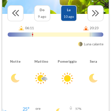
Do
Lu
9 ago
10 ago
06:11
20:23
Luna calante
Notte
Mattino
Pomeriggio
Sera
25
°
ore
57
%