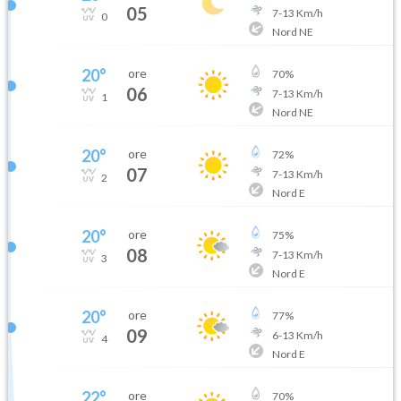
05
7
-
13
Km/h
0
Nord NE
20
°
ore
70
%
06
7
-
13
Km/h
1
Nord NE
20
°
ore
72
%
07
7
-
13
Km/h
2
Nord E
20
°
ore
75
%
08
7
-
13
Km/h
3
Nord E
20
°
ore
77
%
09
6
-
13
Km/h
4
Nord E
22
°
ore
70
%