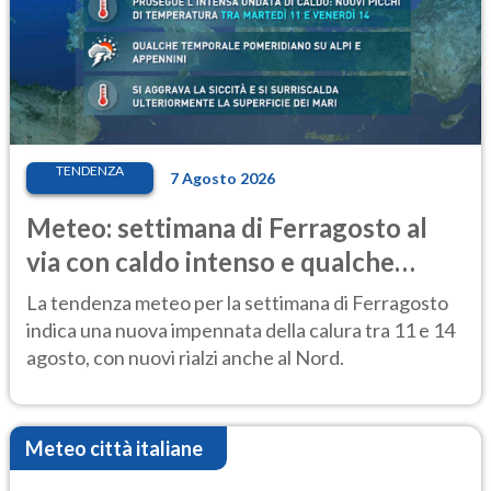
TENDENZA
7 Agosto 2026
Meteo: settimana di Ferragosto al
via con caldo intenso e qualche
temporale
La tendenza meteo per la settimana di Ferragosto
indica una nuova impennata della calura tra 11 e 14
agosto, con nuovi rialzi anche al Nord.
Meteo città italiane