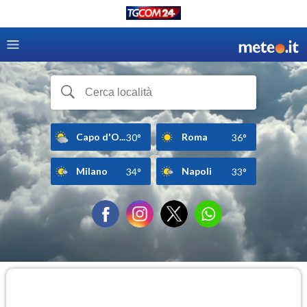
Capo d'O...
Roma
30°
36°
Milano
Napoli
34°
33°