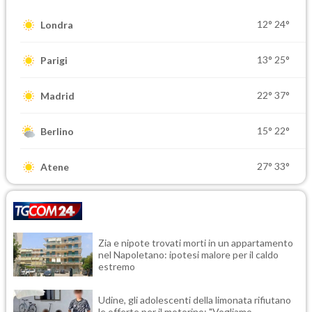
12°
24°
Londra
13°
25°
Parigi
22°
37°
Madrid
15°
22°
Berlino
27°
33°
Atene
Zia e nipote trovati morti in un appartamento
nel Napoletano: ipotesi malore per il caldo
estremo
Udine, gli adolescenti della limonata rifiutano
le offerte per il motorino: "Vogliamo