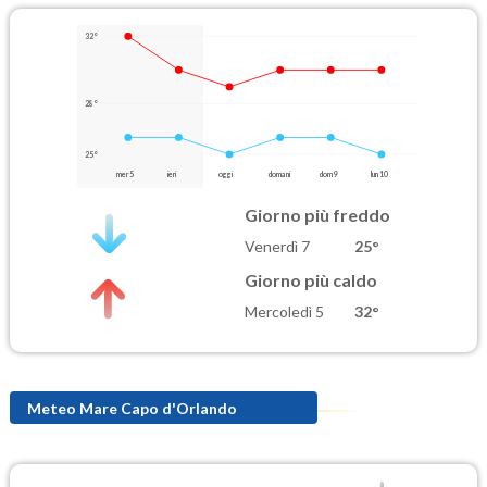
32°
28°
25°
mer 5
ieri
oggi
domani
dom 9
lun 10
Giorno più freddo
Venerdì 7
25°
Giorno più caldo
Mercoledì 5
32°
Meteo Mare Capo d'Orlando