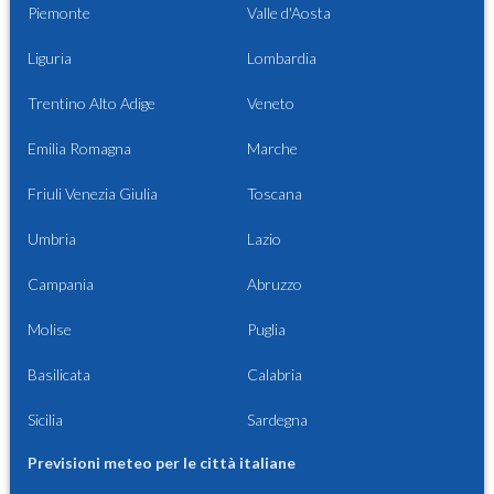
Piemonte
Valle d'Aosta
Liguria
Lombardia
Trentino Alto Adige
Veneto
Emilia Romagna
Marche
Friuli Venezia Giulia
Toscana
Umbria
Lazio
Campania
Abruzzo
Molise
Puglia
Basilicata
Calabria
Sicilia
Sardegna
Previsioni meteo per le città italiane