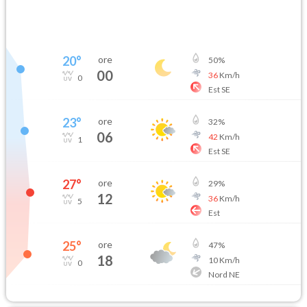
20
°
ore
50
%
00
36
Km/h
0
Est SE
23
°
ore
32
%
06
42
Km/h
1
Est SE
27
°
ore
29
%
12
36
Km/h
5
Est
25
°
ore
47
%
18
10
Km/h
0
Nord NE