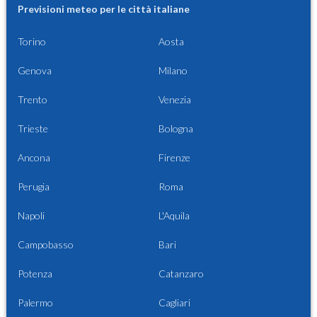
Previsioni meteo per le città italiane
Torino
Aosta
Genova
Milano
Trento
Venezia
Trieste
Bologna
Ancona
Firenze
Perugia
Roma
Napoli
L'Aquila
Campobasso
Bari
Potenza
Catanzaro
Palermo
Cagliari