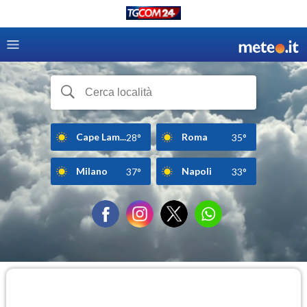
Cape Lam...
Roma
28°
35°
Milano
Napoli
37°
33°