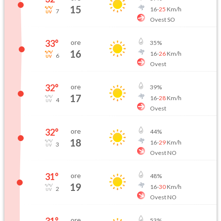
15
16
-
25
Km/h
7
Ovest SO
33
°
ore
35
%
16
16
-
26
Km/h
6
Ovest
32
°
ore
39
%
17
16
-
28
Km/h
4
Ovest
32
°
ore
44
%
18
16
-
29
Km/h
3
Ovest NO
31
°
ore
48
%
19
16
-
30
Km/h
2
Ovest NO
31
°
ore
53
%