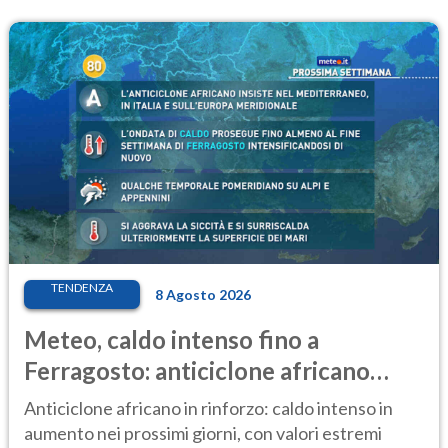
TENDENZA
8 Agosto 2026
Meteo, caldo intenso fino a
Ferragosto: anticiclone africano
ancora protagonista
Anticiclone africano in rinforzo: caldo intenso in
aumento nei prossimi giorni, con valori estremi