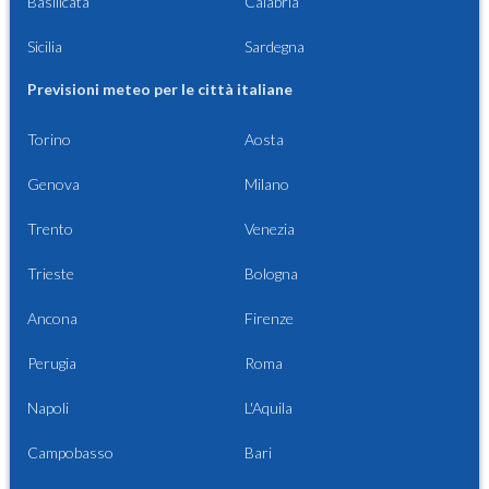
Basilicata
Calabria
Sicilia
Sardegna
Previsioni meteo per le città italiane
Torino
Aosta
Genova
Milano
Trento
Venezia
Trieste
Bologna
Ancona
Firenze
Perugia
Roma
Napoli
L'Aquila
Campobasso
Bari