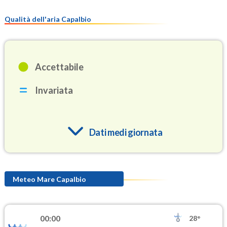
Qualità dell'aria Capalbio
Accettabile
Invariata
Dati medi giornata
O3
84.8
(Ozono)
Meteo Mare Capalbio
NO2
1.8
(Diossido di azoto)
00:00
28°