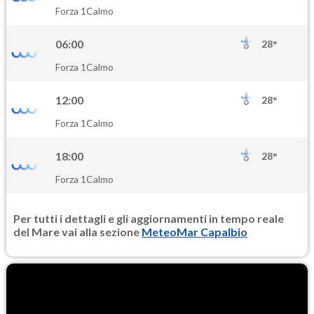
SO2
Forza 1
Calmo
0.3
(Anidride solforosa)
06:00
28°
PM10
Forza 1
Calmo
14.5
(Materia particolata)
12:00
28°
PM25
Forza 1
Calmo
8.7
(Materia particolata)
18:00
28°
Forza 1
Calmo
Per tutti i dettagli e gli aggiornamenti in tempo reale
del Mare vai alla sezione
MeteoMar Capalbio