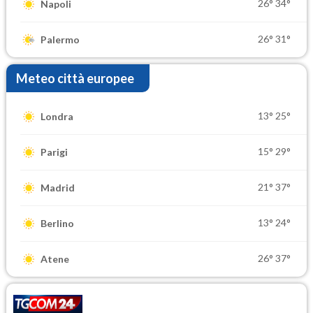
26°
34°
Napoli
26°
31°
Palermo
Meteo città europee
13°
25°
Londra
15°
29°
Parigi
21°
37°
Madrid
13°
24°
Berlino
26°
37°
Atene