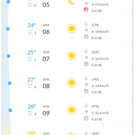
05
6
-
20
Km/h
0
Est NE
24
°
ore
67
%
06
6
-
18
Km/h
1
Est NE
25
°
ore
60
%
07
6
-
16
Km/h
2
Est NE
27
°
ore
54
%
08
6
-
14
Km/h
3
Est NE
28
°
ore
47
%
09
5
-
12
Km/h
4
Est NE
29
°
ore
45
%