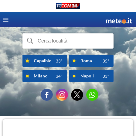
Capalbio
Roma
33°
35°
Milano
Napoli
34°
33°