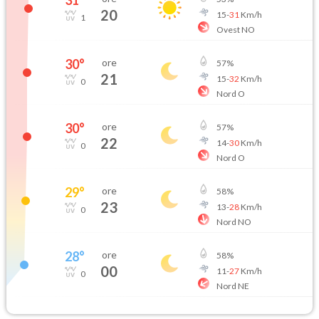
20
15
-
31
Km/h
1
Ovest NO
30
°
ore
57
%
21
15
-
32
Km/h
0
Nord O
30
°
ore
57
%
22
14
-
30
Km/h
0
Nord O
29
°
ore
58
%
23
13
-
28
Km/h
0
Nord NO
28
°
ore
58
%
00
11
-
27
Km/h
0
Nord NE