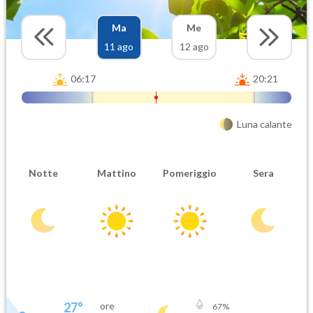
Ma
Me
11 ago
12 ago
06:17
20:21
Luna calante
Notte
Mattino
Pomeriggio
Sera
27
°
ore
67
%