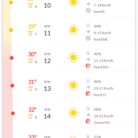
10
7
-
14
Km/h
6
Nord E
29
°
ore
44
%
11
9
-
17
Km/h
7
Nord NE
30
°
ore
42
%
12
11
-
19
Km/h
8
Nord NO
31
°
ore
40
%
13
13
-
21
Km/h
9
Nord O
32
°
ore
38
%
14
14
-
23
Km/h
8
Ovest NO
32
°
ore
37
%