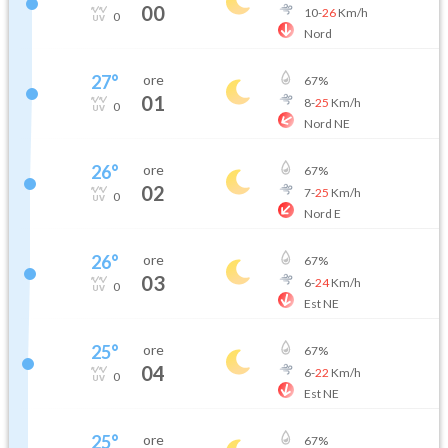
00
10
-
26
Km/h
0
Nord
27
°
ore
67
%
01
8
-
25
Km/h
0
Nord NE
26
°
ore
67
%
02
7
-
25
Km/h
0
Nord E
26
°
ore
67
%
03
6
-
24
Km/h
0
Est NE
25
°
ore
67
%
04
6
-
22
Km/h
0
Est NE
25
°
ore
67
%