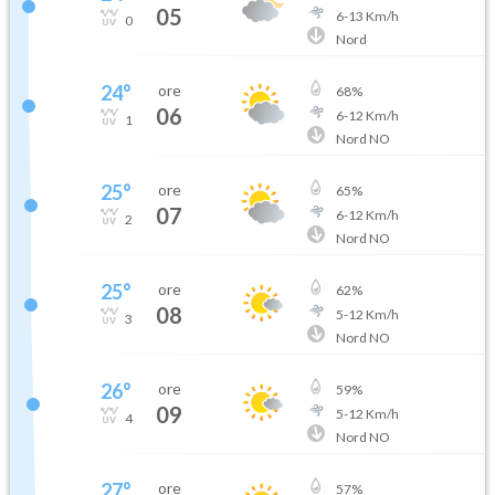
05
6
-
13
Km/h
0
Nord
24
°
ore
68
%
06
6
-
12
Km/h
1
Nord NO
25
°
ore
65
%
07
6
-
12
Km/h
2
Nord NO
25
°
ore
62
%
08
5
-
12
Km/h
3
Nord NO
26
°
ore
59
%
09
5
-
12
Km/h
4
Nord NO
27
°
ore
57
%