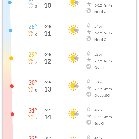
10
6
-
12
Km/h
5
Nord O
28
°
ore
54
%
11
6
-
12
Km/h
6
Nord O
29
°
ore
52
%
12
7
-
12
Km/h
7
Ovest
30
°
ore
50
%
13
7
-
12
Km/h
8
Ovest SO
31
°
ore
48
%
14
8
-
11
Km/h
7
Sud O
32
°
ore
45
%