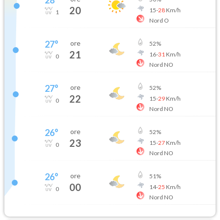
20
15
-
28
Km/h
1
Nord O
27
°
ore
52
%
21
16
-
31
Km/h
0
Nord NO
27
°
ore
52
%
22
15
-
29
Km/h
0
Nord NO
26
°
ore
52
%
23
15
-
27
Km/h
0
Nord NO
26
°
ore
51
%
00
14
-
25
Km/h
0
Nord NO