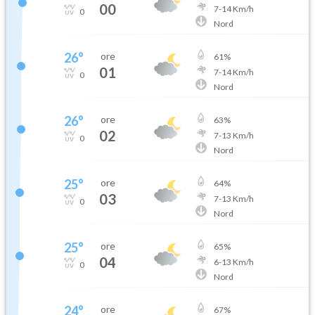
00
7
-
14
Km/h
0
Nord
26
°
ore
61
%
01
7
-
14
Km/h
0
Nord
26
°
ore
63
%
02
7
-
13
Km/h
0
Nord
25
°
ore
64
%
03
7
-
13
Km/h
0
Nord
25
°
ore
65
%
04
6
-
13
Km/h
0
Nord
24
°
ore
67
%