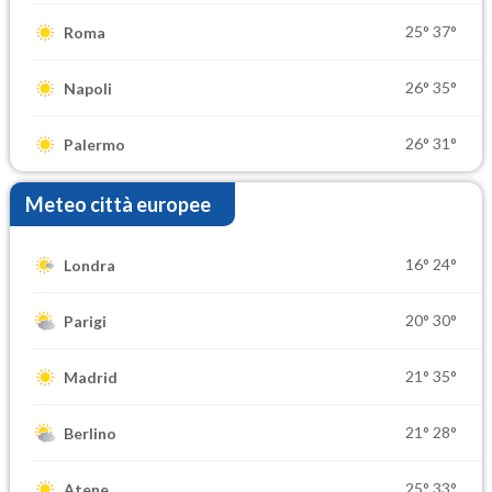
25°
37°
Roma
26°
35°
Napoli
26°
31°
Palermo
Meteo città europee
16°
24°
Londra
20°
30°
Parigi
21°
35°
Madrid
21°
28°
Berlino
25°
33°
Atene