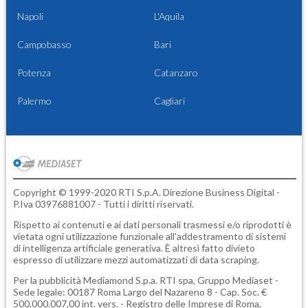
Napoli
L'Aquila
Campobasso
Bari
Potenza
Catanzaro
Palermo
Cagliari
Copyright © 1999-2020 RTI S.p.A. Direzione Business Digital -
P.Iva 03976881007 - Tutti i diritti riservati.
Rispetto ai contenuti e ai dati personali trasmessi e/o riprodotti è
vietata ogni utilizzazione funzionale all'addestramento di sistemi
di intelligenza artificiale generativa. È altresì fatto divieto
espresso di utilizzare mezzi automatizzati di data scraping.
Per la pubblicità
Mediamond S.p.a.
RTI spa, Gruppo Mediaset -
Sede legale: 00187 Roma Largo del Nazareno 8 - Cap. Soc. €
500.000.007,00 int. vers. - Registro delle Imprese di Roma,