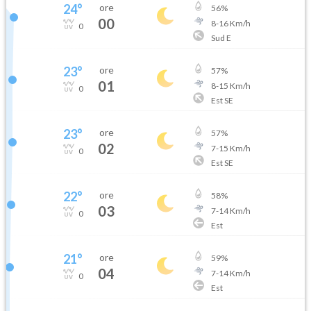
24
°
ore
56
%
00
8
-
16
Km/h
0
Sud E
23
°
ore
57
%
01
8
-
15
Km/h
0
Est SE
23
°
ore
57
%
02
7
-
15
Km/h
0
Est SE
22
°
ore
58
%
03
7
-
14
Km/h
0
Est
21
°
ore
59
%
04
7
-
14
Km/h
0
Est