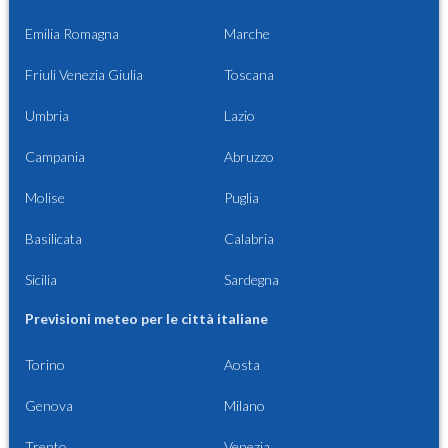
Emilia Romagna
Marche
Friuli Venezia Giulia
Toscana
Umbria
Lazio
Campania
Abruzzo
Molise
Puglia
Basilicata
Calabria
Sicilia
Sardegna
Previsioni meteo per le città italiane
Torino
Aosta
Genova
Milano
Trento
Venezia