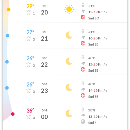
29
°
ore
41
%
20
15
-
19
Km/h
1
Sud SO
27
°
ore
41
%
21
16
-
20
Km/h
0
Sud SE
26
°
ore
40
%
22
15
-
20
Km/h
0
Sud SE
26
°
ore
40
%
23
14
-
19
Km/h
0
Sud SE
36
°
ore
38
%
00
13
-
19
Km/h
0
Sud E