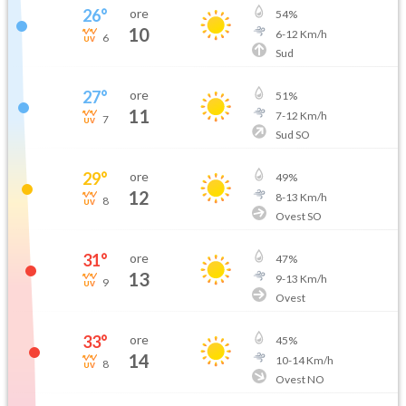
26
°
ore
54
%
10
6
-
12
Km/h
6
Sud
27
°
ore
51
%
11
7
-
12
Km/h
7
Sud SO
29
°
ore
49
%
12
8
-
13
Km/h
8
Ovest SO
31
°
ore
47
%
13
9
-
13
Km/h
9
Ovest
33
°
ore
45
%
14
10
-
14
Km/h
8
Ovest NO