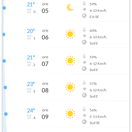
21
°
ore
59
%
05
6
-
13
Km/h
0
Est SE
20
°
ore
60
%
06
6
-
13
Km/h
1
Sud E
21
°
ore
59
%
07
6
-
12
Km/h
2
Sud E
23
°
ore
57
%
08
6
-
12
Km/h
3
Sud E
24
°
ore
56
%
09
5
-
11
Km/h
4
Sud SE