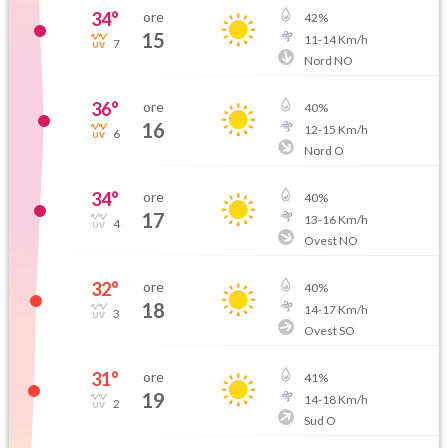
34
°
ore
42
%
15
11
-
14
Km/h
7
Nord NO
36
°
ore
40
%
16
12
-
15
Km/h
6
Nord O
34
°
ore
40
%
17
13
-
16
Km/h
4
Ovest NO
32
°
ore
40
%
18
14
-
17
Km/h
3
Ovest SO
31
°
ore
41
%
19
14
-
18
Km/h
2
Sud O