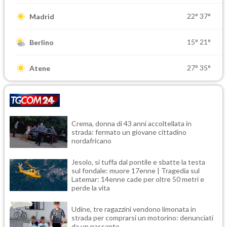
22°
37°
Madrid
15°
21°
Berlino
27°
35°
Atene
Crema, donna di 43 anni accoltellata in
strada: fermato un giovane cittadino
nordafricano
Jesolo, si tuffa dal pontile e sbatte la testa
sul fondale: muore 17enne | Tragedia sul
Latemar: 14enne cade per oltre 50 metri e
perde la vita
Udine, tre ragazzini vendono limonata in
strada per comprarsi un motorino: denunciati
da un passante