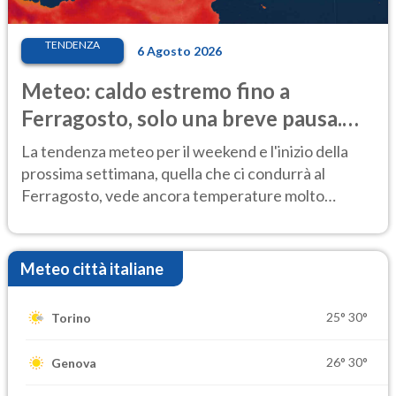
TENDENZA
6 Agosto 2026
Meteo: caldo estremo fino a
Ferragosto, solo una breve pausa.
Ecco dove
La tendenza meteo per il weekend e l'inizio della
prossima settimana, quella che ci condurrà al
Ferragosto, vede ancora temperature molto
elevate
Meteo città italiane
25°
30°
Torino
26°
30°
Genova