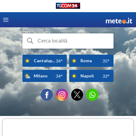
Cantalup...
Roma
34°
35°
Milano
Napoli
34°
33°