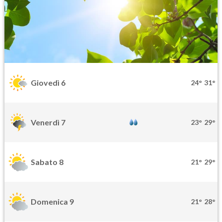
Giovedì 6
24°
31°
Venerdì 7
23°
29°
Sabato 8
21°
29°
Domenica 9
21°
28°