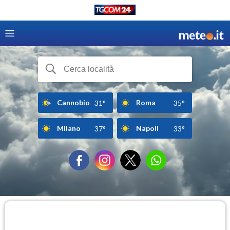
Cannobio
Roma
31°
35°
Milano
Napoli
37°
33°