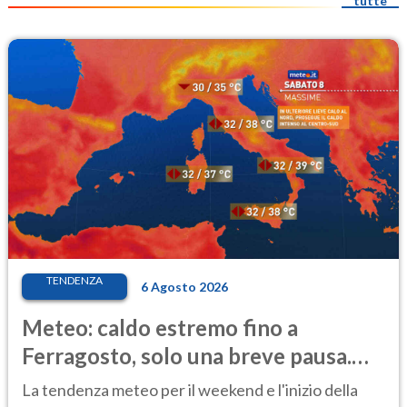
tutte
TENDENZA
6 Agosto 2026
Meteo: caldo estremo fino a
Ferragosto, solo una breve pausa.
Ecco dove
La tendenza meteo per il weekend e l'inizio della