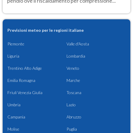
pendio ove il riscaldamento per compressione...
Previsioni meteo per le regioni italiane
Piemonte
Valle d'Aosta
Liguria
Lombardia
Trentino Alto Adige
Veneto
Emilia Romagna
Marche
Friuli Venezia Giulia
Toscana
Umbria
Lazio
Campania
Abruzzo
Molise
Puglia