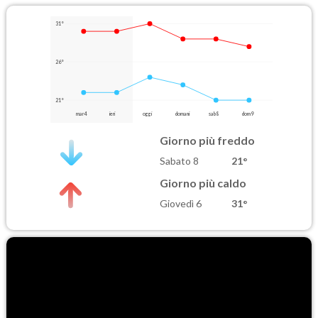
31°
26°
21°
mar 4
ieri
oggi
domani
sab 8
dom 9
Giorno più freddo
Sabato 8
21°
Giorno più caldo
Giovedì 6
31°