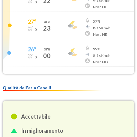
22
9
-
16
Km/h
0
Nord NE
27
°
ore
57
%
23
8
-
16
Km/h
0
Nord NE
26
°
ore
59
%
00
8
-
16
Km/h
0
Nord NO
Qualità dell'aria Canelli
Accettabile
In miglioramento