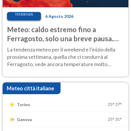
TENDENZA
6 Agosto 2026
Meteo: caldo estremo fino a
Ferragosto, solo una breve pausa.
Ecco dove
La tendenza meteo per il weekend e l'inizio della
prossima settimana, quella che ci condurrà al
Ferragosto, vede ancora temperature molto
elevate
Meteo città italiane
25°
37°
Torino
25°
31°
Genova