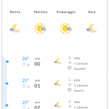
Notte
Mattino
Pomeriggio
Sera
26
°
ore
59
%
00
7
-
13
Km/h
0
Nord NO
25
°
ore
61
%
01
7
-
14
Km/h
0
Nord O
25
°
ore
64
%
02
7
-
14
Km/h
0