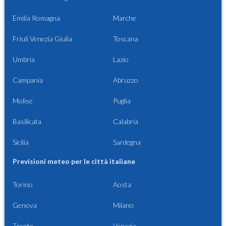
Emilia Romagna
Marche
Friuli Venezia Giulia
Toscana
Umbria
Lazio
Campania
Abruzzo
Molise
Puglia
Basilicata
Calabria
Sicilia
Sardegna
Previsioni meteo per le città italiane
Torino
Aosta
Genova
Milano
Trento
Venezia