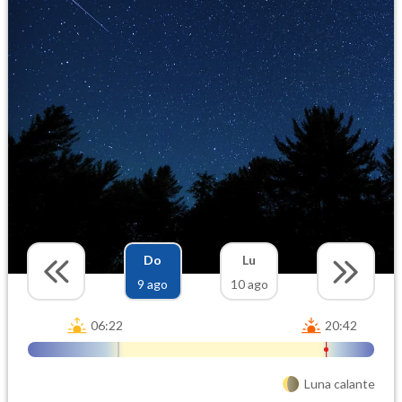
Do
Lu
9 ago
10 ago
06:22
20:42
Luna calante