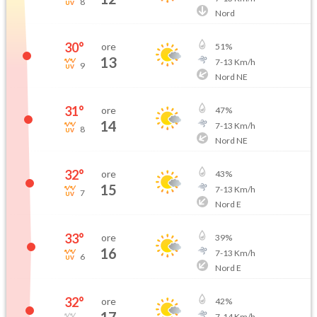
8
Nord
30
°
ore
51
%
13
7
-
13
Km/h
9
Nord NE
31
°
ore
47
%
14
7
-
13
Km/h
8
Nord NE
32
°
ore
43
%
15
7
-
13
Km/h
7
Nord E
33
°
ore
39
%
16
7
-
13
Km/h
6
Nord E
32
°
ore
42
%
7
-
14
Km/h