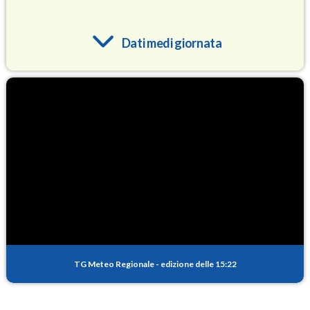
Dati medi giornata
O3
89.4
(Ozono)
NO2
4.4
(Diossido di azoto)
SO2
0.5
(Anidride solforosa)
PM10
15.3
(Materia particolata)
TG Meteo Regionale
-
edizione delle 15:22
PM25
9.8
(Materia particolata)