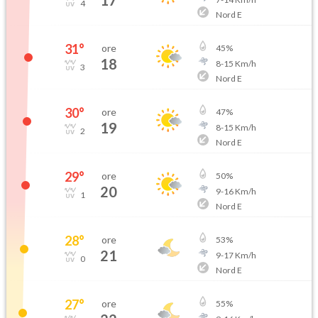
17
4
Nord E
31
°
ore
45
%
18
8
-
15
Km/h
3
Nord E
30
°
ore
47
%
19
8
-
15
Km/h
2
Nord E
29
°
ore
50
%
20
9
-
16
Km/h
1
Nord E
28
°
ore
53
%
21
9
-
17
Km/h
0
Nord E
27
°
ore
55
%