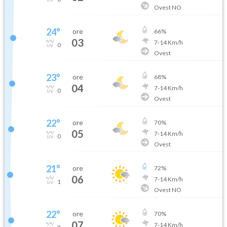
Ovest NO
24
°
ore
66
%
03
7
-
14
Km/h
0
Ovest
23
°
ore
68
%
04
7
-
14
Km/h
0
Ovest
22
°
ore
70
%
05
7
-
14
Km/h
0
Ovest
21
°
ore
72
%
06
7
-
14
Km/h
1
Ovest NO
22
°
ore
70
%
07
7
-
14
Km/h