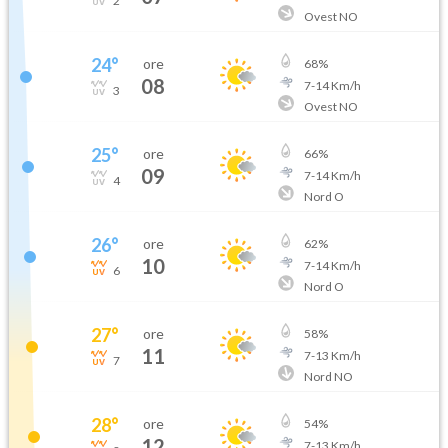
2
Ovest NO
24
°
ore
68
%
08
7
-
14
Km/h
3
Ovest NO
25
°
ore
66
%
09
7
-
14
Km/h
4
Nord O
26
°
ore
62
%
10
7
-
14
Km/h
6
Nord O
27
°
ore
58
%
11
7
-
13
Km/h
7
Nord NO
28
°
ore
54
%
12
7
-
13
Km/h