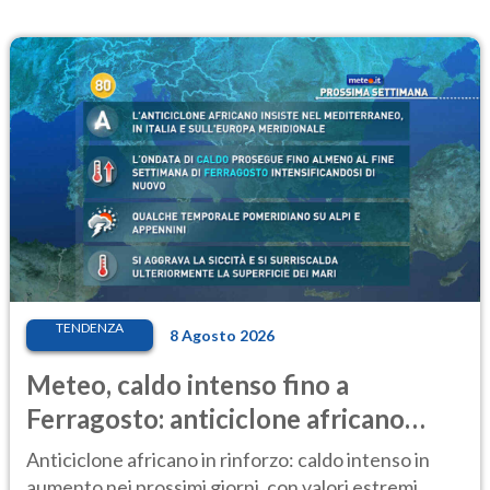
TENDENZA
8 Agosto 2026
Meteo, caldo intenso fino a
Ferragosto: anticiclone africano
ancora protagonista
Anticiclone africano in rinforzo: caldo intenso in
aumento nei prossimi giorni, con valori estremi