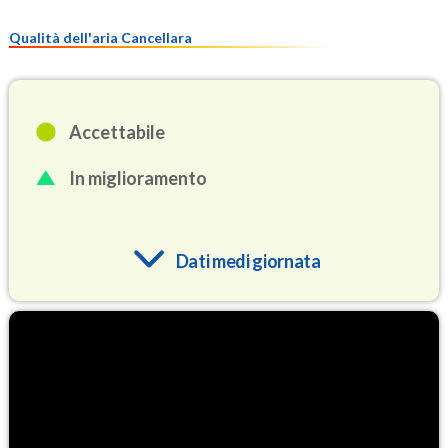
Qualità dell'aria Cancellara
Accettabile
In miglioramento
Dati medi giornata
O3
90.6
(Ozono)
NO2
1.7
(Diossido di azoto)