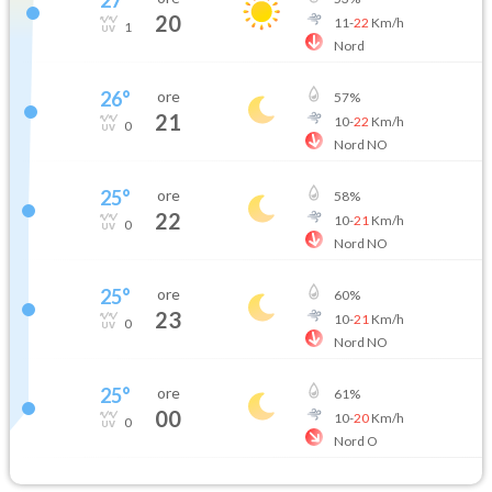
20
11
-
22
Km/h
1
Nord
26
°
ore
57
%
21
10
-
22
Km/h
0
Nord NO
25
°
ore
58
%
22
10
-
21
Km/h
0
Nord NO
25
°
ore
60
%
23
10
-
21
Km/h
0
Nord NO
25
°
ore
61
%
00
10
-
20
Km/h
0
Nord O