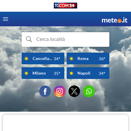
Cancella...
Roma
34°
36°
Milano
Napoli
35°
34°