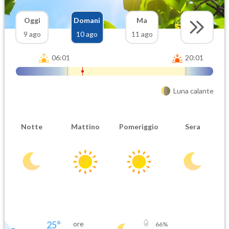
Oggi
Domani
Ma
9 ago
10 ago
11 ago
06:01
20:01
Luna calante
Notte
Mattino
Pomeriggio
Sera
25
°
ore
66
%