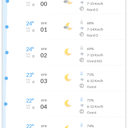
00
7
-
15
Km/h
0
Nord O
24
°
ore
68
%
01
7
-
14
Km/h
0
Nord O
24
°
ore
69
%
02
7
-
13
Km/h
0
Ovest NO
23
°
ore
71
%
03
6
-
12
Km/h
0
Ovest
22
°
ore
73
%
04
6
-
12
Km/h
0
Ovest
22
°
ore
74
%