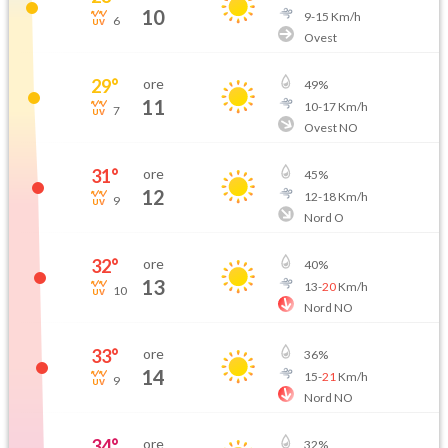
10
9
-
15
Km/h
6
Ovest
29
°
ore
49
%
11
10
-
17
Km/h
7
Ovest NO
31
°
ore
45
%
12
12
-
18
Km/h
9
Nord O
32
°
ore
40
%
13
13
-
20
Km/h
10
Nord NO
33
°
ore
36
%
14
15
-
21
Km/h
9
Nord NO
34
°
ore
32
%