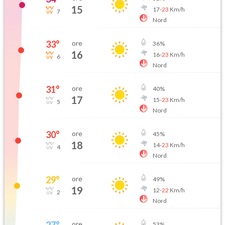
15
17
-
23
Km/h
7
Nord
33
°
ore
36
%
16
16
-
23
Km/h
6
Nord
31
°
ore
40
%
17
15
-
23
Km/h
5
Nord
30
°
ore
45
%
18
14
-
23
Km/h
4
Nord
29
°
ore
49
%
19
12
-
22
Km/h
2
Nord
27
°
ore
53
%