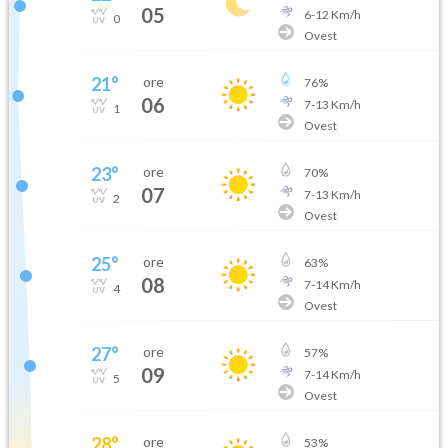
05
6
-
12
Km/h
0
Ovest
21
°
ore
76
%
06
7
-
13
Km/h
1
Ovest
23
°
ore
70
%
07
7
-
13
Km/h
2
Ovest
25
°
ore
63
%
08
7
-
14
Km/h
4
Ovest
27
°
ore
57
%
09
7
-
14
Km/h
5
Ovest
28
°
ore
53
%