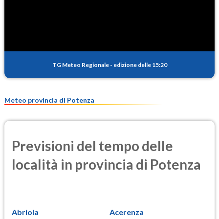
SO2
0.9
(Anidride solforosa)
PM10
15.6
(Materia particolata)
TG Meteo Regionale
-
edizione delle 15:20
PM25
10.1
(Materia particolata)
Meteo provincia di Potenza
Previsioni del tempo delle
località in provincia di Potenza
Abriola
Acerenza