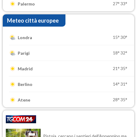
27°
33°
Palermo
Meteo città europee
15°
30°
Londra
18°
32°
Parigi
21°
35°
Madrid
14°
31°
Berlino
28°
35°
Atene
Pistoia, cercano i sentieri dell'Appennino ma