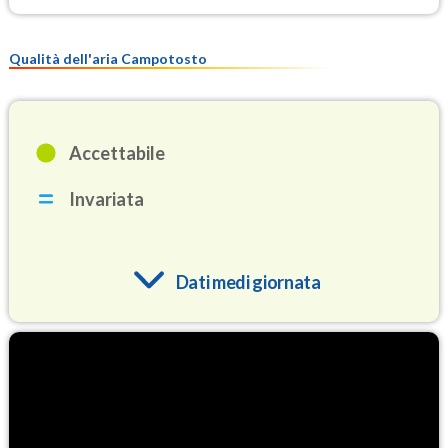
Qualità dell'aria Campotosto
Accettabile
Invariata
Dati medi giornata
O3
92.6
(Ozono)
NO2
1.0
(Diossido di azoto)