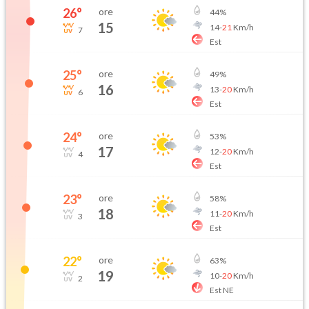
26
°
ore
44
%
15
14
-
21
Km/h
7
Est
25
°
ore
49
%
16
13
-
20
Km/h
6
Est
24
°
ore
53
%
17
12
-
20
Km/h
4
Est
23
°
ore
58
%
18
11
-
20
Km/h
3
Est
22
°
ore
63
%
19
10
-
20
Km/h
2
Est NE