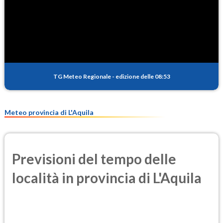
SO2
2.0
(Anidride solforosa)
PM10
15.6
(Materia particolata)
TG Meteo Regionale
-
edizione delle 08:53
PM25
10.2
(Materia particolata)
Meteo provincia di L'Aquila
Previsioni del tempo delle
località in provincia di L'Aquila