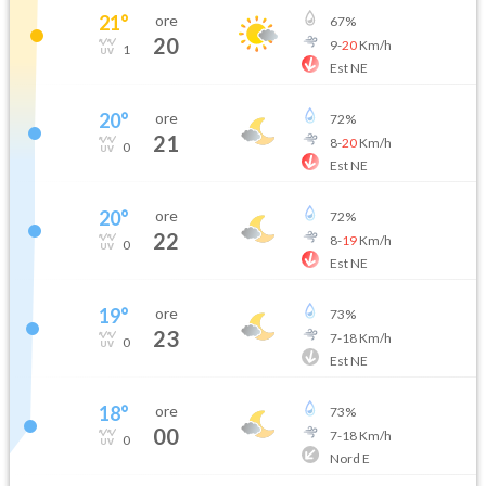
21
°
ore
67
%
20
9
-
20
Km/h
1
Est NE
20
°
ore
72
%
21
8
-
20
Km/h
0
Est NE
20
°
ore
72
%
22
8
-
19
Km/h
0
Est NE
19
°
ore
73
%
23
7
-
18
Km/h
0
Est NE
18
°
ore
73
%
00
7
-
18
Km/h
0
Nord E