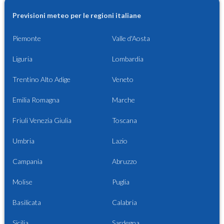
Previsioni meteo per le regioni italiane
Piemonte
Valle d'Aosta
Liguria
Lombardia
Trentino Alto Adige
Veneto
Emilia Romagna
Marche
Friuli Venezia Giulia
Toscana
Umbria
Lazio
Campania
Abruzzo
Molise
Puglia
Basilicata
Calabria
Sicilia
Sardegna