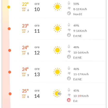
22
°
ore
50
%
10
8
-
13
Km/h
6
Nord E
23
°
ore
49
%
11
9
-
14
Km/h
7
Est NE
24
°
ore
48
%
12
10
-
16
Km/h
8
Est NE
24
°
ore
46
%
13
11
-
17
Km/h
9
Est NE
25
°
ore
45
%
14
13
-
19
Km/h
8
Est