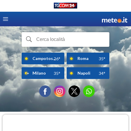
Campotos...
Roma
26°
35°
Milano
Napoli
35°
34°