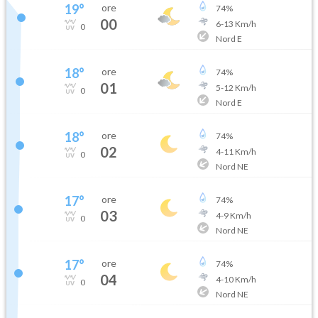
19
°
ore
74
%
00
6
-
13
Km/h
0
Nord E
18
°
ore
74
%
01
5
-
12
Km/h
0
Nord E
18
°
ore
74
%
02
4
-
11
Km/h
0
Nord NE
17
°
ore
74
%
03
4
-
9
Km/h
0
Nord NE
17
°
ore
74
%
04
4
-
10
Km/h
0
Nord NE