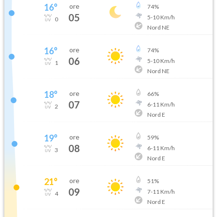
16
°
ore
74
%
05
5
-
10
Km/h
0
Nord NE
16
°
ore
74
%
06
5
-
10
Km/h
1
Nord NE
18
°
ore
66
%
07
6
-
11
Km/h
2
Nord E
19
°
ore
59
%
08
6
-
11
Km/h
3
Nord E
21
°
ore
51
%
09
7
-
11
Km/h
4
Nord E