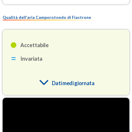
Qualità dell'aria Camporotondo di Fiastrone
Accettabile
Invariata
Dati medi giornata
O3
89.8
(Ozono)
NO2
2.3
(Diossido di azoto)