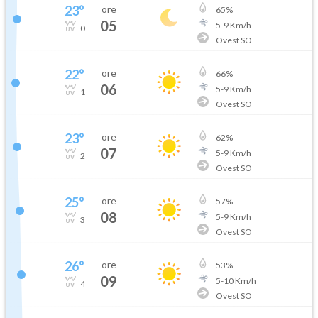
23
°
ore
65
%
05
5
-
9
Km/h
0
Ovest SO
22
°
ore
66
%
06
5
-
9
Km/h
1
Ovest SO
23
°
ore
62
%
07
5
-
9
Km/h
2
Ovest SO
25
°
ore
57
%
08
5
-
9
Km/h
3
Ovest SO
26
°
ore
53
%
09
5
-
10
Km/h
4
Ovest SO