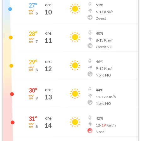
27
°
ore
51
%
10
6
-
11
Km/h
6
Ovest
28
°
ore
48
%
11
8
-
13
Km/h
7
Ovest NO
29
°
ore
46
%
12
9
-
15
Km/h
8
Nord NO
30
°
ore
44
%
13
11
-
17
Km/h
9
Nord NO
31
°
ore
42
%
14
12
-
19
Km/h
8
Nord