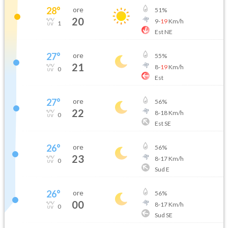
28
°
ore
51
%
20
9
-
19
Km/h
1
Est NE
27
°
ore
55
%
21
8
-
19
Km/h
0
Est
27
°
ore
56
%
22
8
-
18
Km/h
0
Est SE
26
°
ore
56
%
23
8
-
17
Km/h
0
Sud E
26
°
ore
56
%
00
8
-
17
Km/h
0
Sud SE