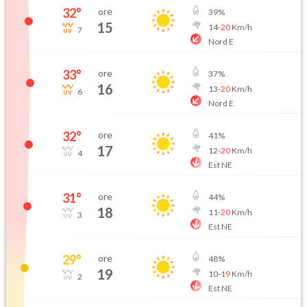
32
°
ore
39
%
15
14
-
20
Km/h
7
Nord E
33
°
ore
37
%
16
13
-
20
Km/h
6
Nord E
32
°
ore
41
%
17
12
-
20
Km/h
4
Est NE
31
°
ore
44
%
18
11
-
20
Km/h
3
Est NE
29
°
ore
48
%
19
10
-
19
Km/h
2
Est NE