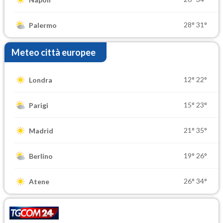
28°
31°
Palermo
Meteo città europee
12°
22°
Londra
15°
23°
Parigi
21°
35°
Madrid
19°
26°
Berlino
26°
34°
Atene