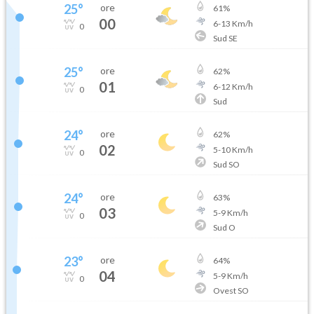
25
°
ore
61
%
00
6
-
13
Km/h
0
Sud SE
25
°
ore
62
%
01
6
-
12
Km/h
0
Sud
24
°
ore
62
%
02
5
-
10
Km/h
0
Sud SO
24
°
ore
63
%
03
5
-
9
Km/h
0
Sud O
23
°
ore
64
%
04
5
-
9
Km/h
0
Ovest SO