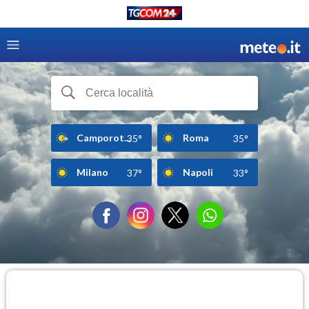
Camporot...
Roma
35°
35°
Milano
Napoli
37°
33°