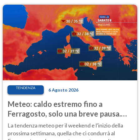
TENDENZA
6 Agosto 2026
Meteo: caldo estremo fino a
Ferragosto, solo una breve pausa.
Ecco dove
La tendenza meteo per il weekend e l'inizio della
prossima settimana, quella che ci condurrà al