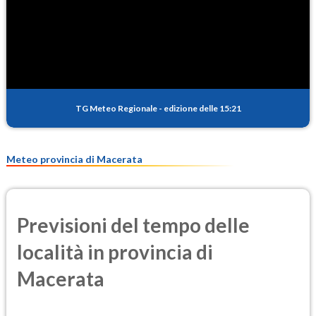
SO2
0.5
(Anidride solforosa)
PM10
12.1
(Materia particolata)
TG Meteo Regionale
-
edizione delle 15:21
PM25
8.1
(Materia particolata)
Meteo provincia di Macerata
Previsioni del tempo delle
località in provincia di
Macerata