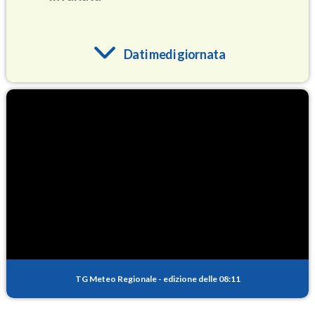
Dati medi giornata
O3
84.5
(Ozono)
NO2
3.7
(Diossido di azoto)
SO2
0.4
(Anidride solforosa)
PM10
17.9
(Materia particolata)
TG Meteo Regionale
-
edizione delle 08:11
PM25