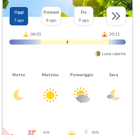
Oggi
Domani
Do
7 ago
8 ago
9 ago
06:01
20:11
Luna calante
Notte
Mattino
Pomeriggio
Sera
33
°
ore
42
%