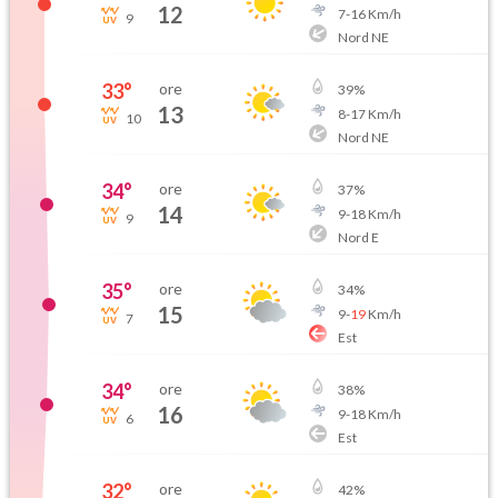
12
7
-
16
Km/h
9
Nord NE
33
°
ore
39
%
13
8
-
17
Km/h
10
Nord NE
34
°
ore
37
%
14
9
-
18
Km/h
9
Nord E
35
°
ore
34
%
15
9
-
19
Km/h
7
Est
34
°
ore
38
%
16
9
-
18
Km/h
6
Est
32
°
ore
42
%