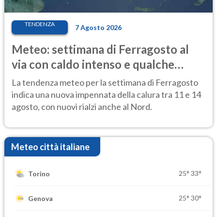
TENDENZA
7 Agosto 2026
Meteo: settimana di Ferragosto al
via con caldo intenso e qualche
temporale
La tendenza meteo per la settimana di Ferragosto
indica una nuova impennata della calura tra 11 e 14
agosto, con nuovi rialzi anche al Nord.
Meteo città italiane
25°
33°
Torino
25°
30°
Genova