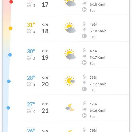
17
8
-
18
Km/h
5
Est
31
°
ore
46
%
18
8
-
18
Km/h
4
Est
30
°
ore
49
%
19
7
-
17
Km/h
2
Est
28
°
ore
53
%
20
7
-
17
Km/h
1
Est
27
°
ore
57
%
21
6
-
16
Km/h
0
Est
26
°
ore
59
%