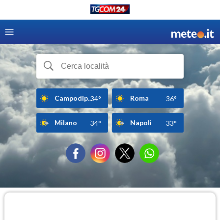
Campodip...
Roma
34°
36°
Milano
Napoli
34°
33°