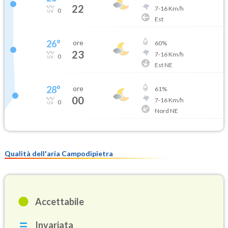
22
7
-
16
Km/h
0
Est
26
°
ore
60
%
23
7
-
16
Km/h
0
Est NE
28
°
ore
61
%
00
7
-
16
Km/h
0
Nord NE
Qualità dell'aria Campodipietra
Accettabile
Invariata