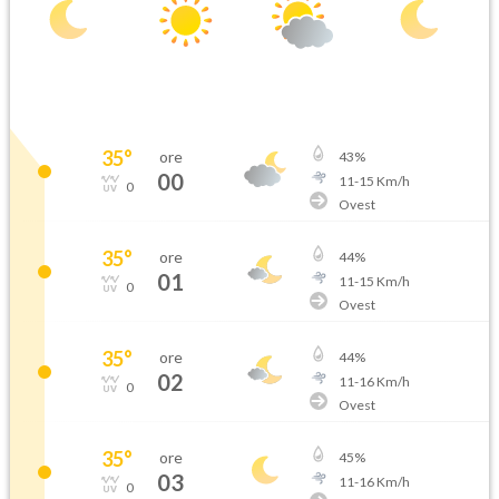
35
°
ore
43
%
00
11
-
15
Km/h
0
Ovest
35
°
ore
44
%
01
11
-
15
Km/h
0
Ovest
35
°
ore
44
%
02
11
-
16
Km/h
0
Ovest
35
°
ore
45
%
03
11
-
16
Km/h
0