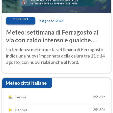
TENDENZA
7 Agosto 2026
Meteo: settimana di Ferragosto al
via con caldo intenso e qualche
temporale
La tendenza meteo per la settimana di Ferragosto
indica una nuova impennata della calura tra 11 e 14
agosto, con nuovi rialzi anche al Nord.
Meteo città italiane
25°
34°
Torino
25°
30°
Genova