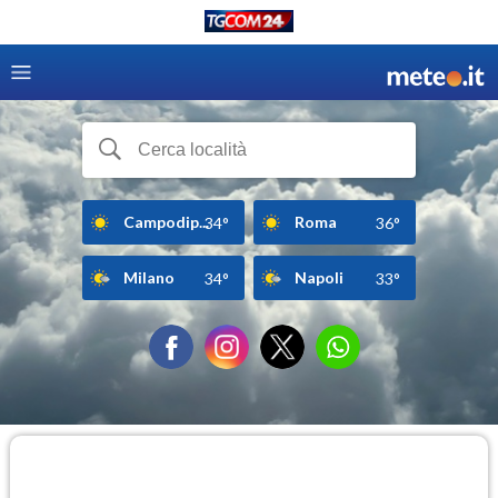
Campodip...
Roma
34°
36°
Milano
Napoli
34°
33°