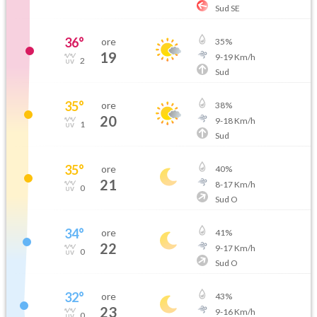
Sud SE
36
°
ore
35
%
19
9
-
19
Km/h
2
Sud
35
°
ore
38
%
20
9
-
18
Km/h
1
Sud
35
°
ore
40
%
21
8
-
17
Km/h
0
Sud O
34
°
ore
41
%
22
9
-
17
Km/h
0
Sud O
32
°
ore
43
%
23
9
-
16
Km/h
0