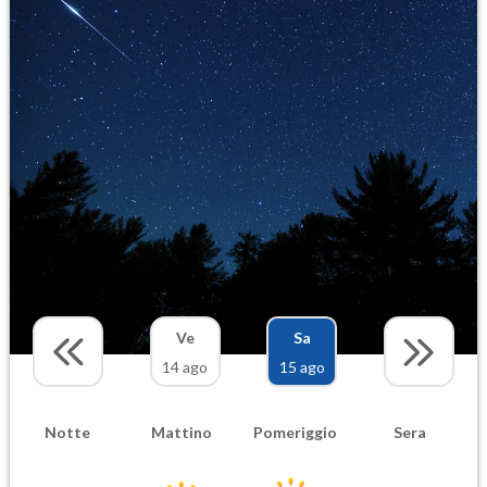
Ve
Sa
14 ago
15 ago
Notte
Mattino
Pomeriggio
Sera