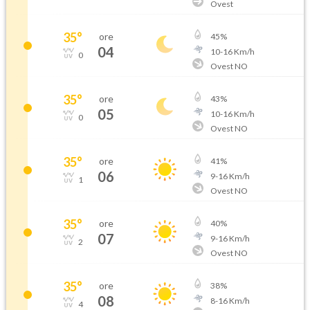
Ovest
35
°
ore
45
%
04
10
-
16
Km/h
0
Ovest NO
35
°
ore
43
%
05
10
-
16
Km/h
0
Ovest NO
35
°
ore
41
%
06
9
-
16
Km/h
1
Ovest NO
35
°
ore
40
%
07
9
-
16
Km/h
2
Ovest NO
35
°
ore
38
%
08
8
-
16
Km/h
4