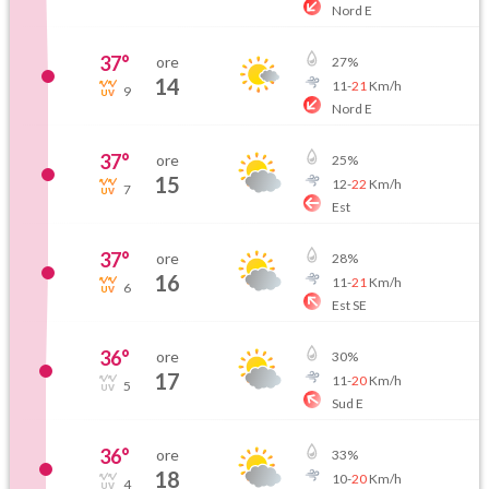
Nord E
37
°
ore
27
%
14
11
-
21
Km/h
9
Nord E
37
°
ore
25
%
15
12
-
22
Km/h
7
Est
37
°
ore
28
%
16
11
-
21
Km/h
6
Est SE
36
°
ore
30
%
17
11
-
20
Km/h
5
Sud E
36
°
ore
33
%
18
10
-
20
Km/h
4