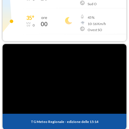
Sud O
35
°
ore
45
%
00
10
-
16
Km/h
0
Ovest SO
TG Meteo Regionale
-
edizione delle 15:14