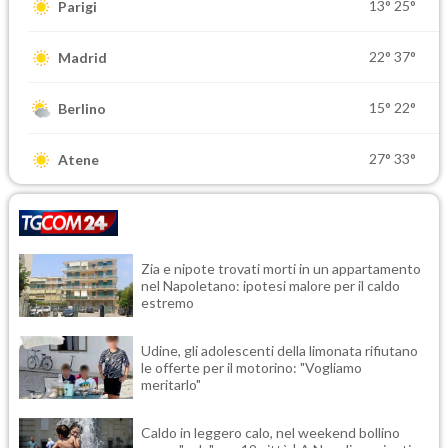
13°
25°
Parigi
22°
37°
Madrid
15°
22°
Berlino
27°
33°
Atene
Zia e nipote trovati morti in un appartamento
nel Napoletano: ipotesi malore per il caldo
estremo
Udine, gli adolescenti della limonata rifiutano
le offerte per il motorino: "Vogliamo
meritarlo"
Caldo in leggero calo, nel weekend bollino