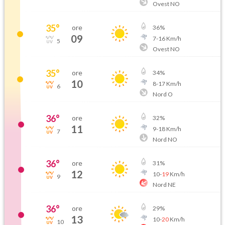
Ovest NO
35
°
ore
36
%
09
7
-
16
Km/h
5
Ovest NO
35
°
ore
34
%
10
8
-
17
Km/h
6
Nord O
36
°
ore
32
%
11
9
-
18
Km/h
7
Nord NO
36
°
ore
31
%
12
10
-
19
Km/h
9
Nord NE
36
°
ore
29
%
13
10
-
20
Km/h
10