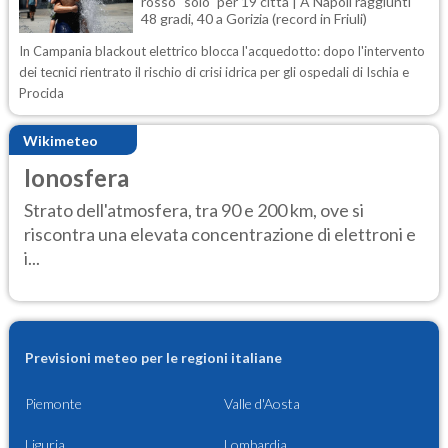
rosso "solo" per 19 città | A Napoli raggiunti
48 gradi, 40 a Gorizia (record in Friuli)
In Campania blackout elettrico blocca l'acquedotto: dopo l'intervento
dei tecnici rientrato il rischio di crisi idrica per gli ospedali di Ischia e
Procida
Wikimeteo
Ionosfera
Strato dell'atmosfera, tra 90 e 200 km, ove si
riscontra una elevata concentrazione di elettroni e
i...
Previsioni meteo per le regioni italiane
Piemonte
Valle d'Aosta
Liguria
Lombardia