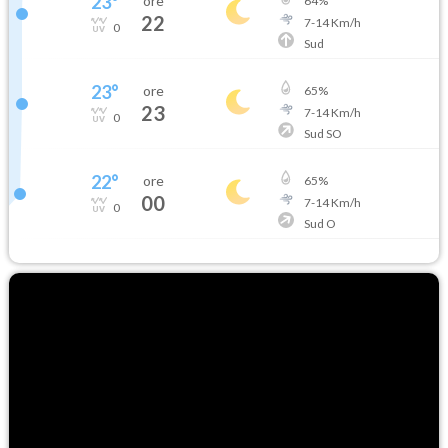
23
°
ore
64
%
22
7
-
14
Km/h
0
Sud
23
°
ore
65
%
23
7
-
14
Km/h
0
Sud SO
22
°
ore
65
%
00
7
-
14
Km/h
0
Sud O