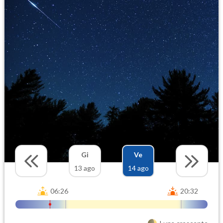
Gi
Ve
13 ago
14 ago
06:26
20:32