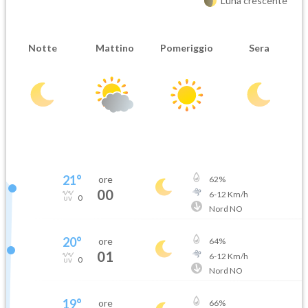
Luna crescente
Notte
Mattino
Pomeriggio
Sera
21
°
ore
62
%
00
6
-
12
Km/h
0
Nord NO
20
°
ore
64
%
01
6
-
12
Km/h
0
Nord NO
19
°
ore
66
%