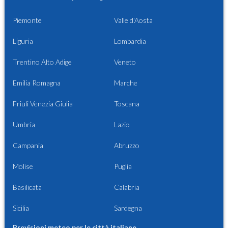
Piemonte
Valle d'Aosta
Liguria
Lombardia
Trentino Alto Adige
Veneto
Emilia Romagna
Marche
Friuli Venezia Giulia
Toscana
Umbria
Lazio
Campania
Abruzzo
Molise
Puglia
Basilicata
Calabria
Sicilia
Sardegna
Previsioni meteo per le città italiane