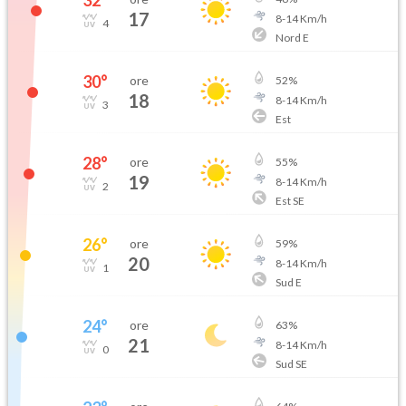
32
°
17
8
-
14
Km/h
4
Nord E
30
°
ore
52
%
18
8
-
14
Km/h
3
Est
28
°
ore
55
%
19
8
-
14
Km/h
2
Est SE
26
°
ore
59
%
20
8
-
14
Km/h
1
Sud E
24
°
ore
63
%
21
8
-
14
Km/h
0
Sud SE