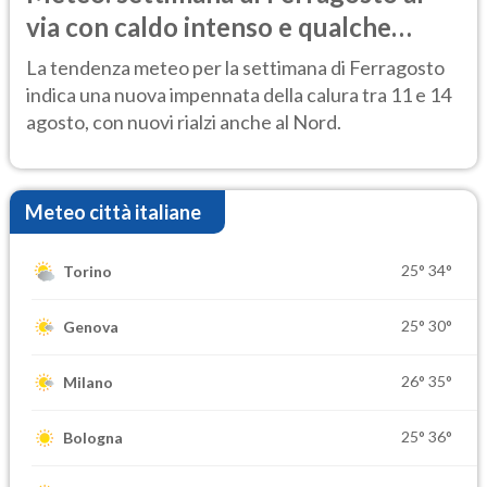
via con caldo intenso e qualche
temporale
La tendenza meteo per la settimana di Ferragosto
indica una nuova impennata della calura tra 11 e 14
agosto, con nuovi rialzi anche al Nord.
Meteo città italiane
25°
34°
Torino
25°
30°
Genova
26°
35°
Milano
25°
36°
Bologna