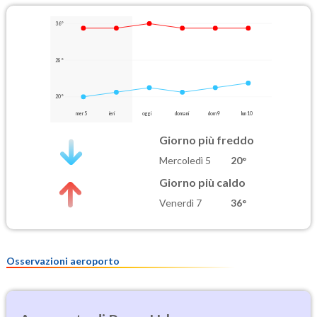
36°
28°
20°
mer 5
ieri
oggi
domani
dom 9
lun 10
Giorno più freddo
Mercoledì 5
20°
Giorno più caldo
Venerdì 7
36°
Osservazioni aeroporto