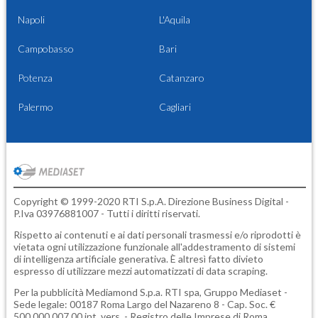
Napoli
L'Aquila
Campobasso
Bari
Potenza
Catanzaro
Palermo
Cagliari
Copyright © 1999-2020 RTI S.p.A. Direzione Business Digital -
P.Iva 03976881007 - Tutti i diritti riservati.
Rispetto ai contenuti e ai dati personali trasmessi e/o riprodotti è
vietata ogni utilizzazione funzionale all'addestramento di sistemi
di intelligenza artificiale generativa. È altresì fatto divieto
espresso di utilizzare mezzi automatizzati di data scraping.
Per la pubblicità
Mediamond S.p.a.
RTI spa, Gruppo Mediaset -
Sede legale: 00187 Roma Largo del Nazareno 8 - Cap. Soc. €
500.000.007,00 int. vers. - Registro delle Imprese di Roma,