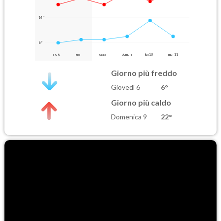
14°
6°
gio 6
ieri
oggi
domani
lun 10
mar 11
Giorno più freddo
Giovedì 6
6°
Giorno più caldo
Domenica 9
22°