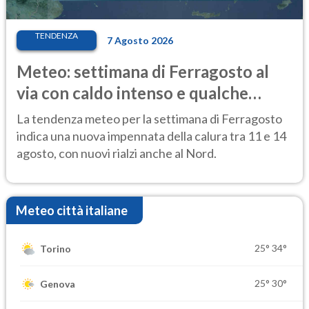
TENDENZA
7 Agosto 2026
Meteo: settimana di Ferragosto al
via con caldo intenso e qualche
temporale
La tendenza meteo per la settimana di Ferragosto
indica una nuova impennata della calura tra 11 e 14
agosto, con nuovi rialzi anche al Nord.
Meteo città italiane
25°
34°
Torino
25°
30°
Genova