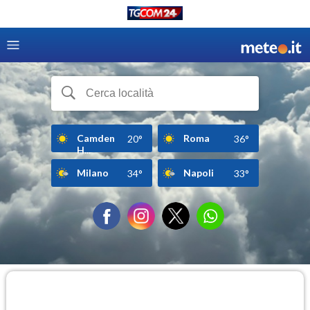
Camden
Roma
20°
36°
H...
Milano
Napoli
34°
33°