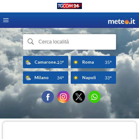
Camarone...
Roma
10°
35°
Milano
Napoli
34°
33°