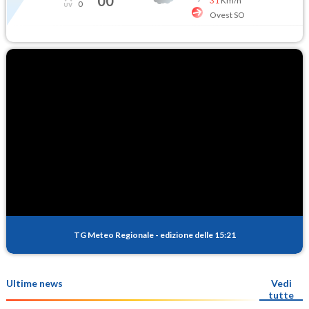
00
31
Km/h
0
Ovest SO
TG Meteo Regionale
-
edizione delle 15:21
Ultime news
Vedi
tutte