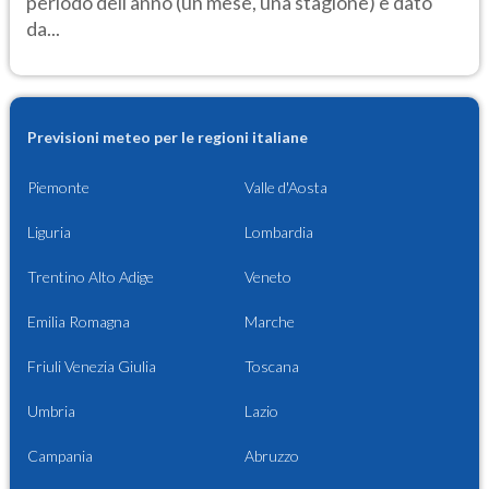
periodo dell'anno (un mese, una stagione) è dato
da...
Previsioni meteo per le regioni italiane
Piemonte
Valle d'Aosta
Liguria
Lombardia
Trentino Alto Adige
Veneto
Emilia Romagna
Marche
Friuli Venezia Giulia
Toscana
Umbria
Lazio
Campania
Abruzzo