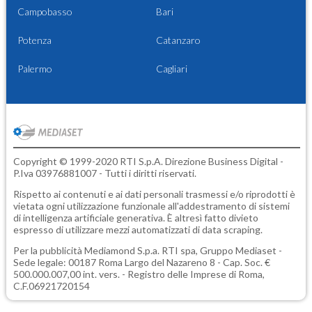
Campobasso
Bari
Potenza
Catanzaro
Palermo
Cagliari
Copyright © 1999-2020 RTI S.p.A. Direzione Business Digital -
P.Iva 03976881007 - Tutti i diritti riservati.
Rispetto ai contenuti e ai dati personali trasmessi e/o riprodotti è
vietata ogni utilizzazione funzionale all'addestramento di sistemi
di intelligenza artificiale generativa. È altresì fatto divieto
espresso di utilizzare mezzi automatizzati di data scraping.
Per la pubblicità
Mediamond S.p.a.
RTI spa, Gruppo Mediaset -
Sede legale: 00187 Roma Largo del Nazareno 8 - Cap. Soc. €
500.000.007,00 int. vers. - Registro delle Imprese di Roma,
C.F.06921720154