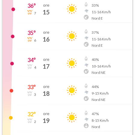
36
°
ore
33
%
15
11
-
16
Km/h
7
Nord E
35
°
ore
37
%
16
11
-
16
Km/h
6
Nord E
34
°
ore
40
%
17
10
-
16
Km/h
4
Nord NE
33
°
ore
44
%
18
9
-
15
Km/h
3
Nord NE
32
°
ore
47
%
19
8
-
15
Km/h
2
Nord