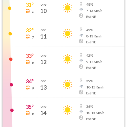
31
°
ore
48
%
10
7
-
13
Km/h
6
Est NE
32
°
ore
45
%
11
8
-
13
Km/h
7
Est NE
33
°
ore
42
%
12
9
-
14
Km/h
8
Est NE
34
°
ore
39
%
13
10
-
15
Km/h
9
Est NE
35
°
ore
36
%
14
10
-
15
Km/h
8
Est NE