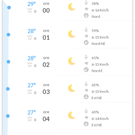
29
°
ore
58
%
00
6
-
16
Km/h
0
Nord
28
°
ore
59
%
01
6
-
15
Km/h
0
Nord NE
28
°
ore
61
%
02
6
-
15
Km/h
0
Nord E
27
°
ore
62
%
03
6
-
15
Km/h
0
Est NE
27
°
ore
63
%
04
6
-
14
Km/h
0
Est NE