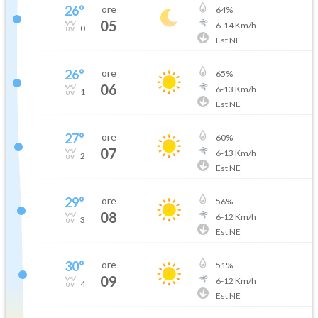
26
°
ore
64
%
05
6
-
14
Km/h
0
Est NE
26
°
ore
65
%
06
6
-
13
Km/h
1
Est NE
27
°
ore
60
%
07
6
-
13
Km/h
2
Est NE
29
°
ore
56
%
08
6
-
12
Km/h
3
Est NE
30
°
ore
51
%
09
6
-
12
Km/h
4
Est NE