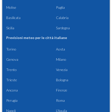
Molise
Puglia
Basilicata
Calabria
Sicilia
Sardegna
Previsioni meteo per le città italiane
Torino
Aosta
Genova
Milano
Trento
Venezia
Trieste
Bologna
Ancona
Firenze
Perugia
Roma
Napoli
L'Aquila