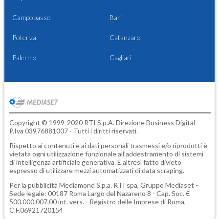
Campobasso
Bari
Potenza
Catanzaro
Palermo
Cagliari
Copyright © 1999-2020 RTI S.p.A. Direzione Business Digital -
P.Iva 03976881007 - Tutti i diritti riservati.
Rispetto ai contenuti e ai dati personali trasmessi e/o riprodotti è
vietata ogni utilizzazione funzionale all'addestramento di sistemi
di intelligenza artificiale generativa. È altresì fatto divieto
espresso di utilizzare mezzi automatizzati di data scraping.
Per la pubblicità
Mediamond S.p.a.
RTI spa, Gruppo Mediaset -
Sede legale: 00187 Roma Largo del Nazareno 8 - Cap. Soc. €
500.000.007,00 int. vers. - Registro delle Imprese di Roma,
C.F.06921720154