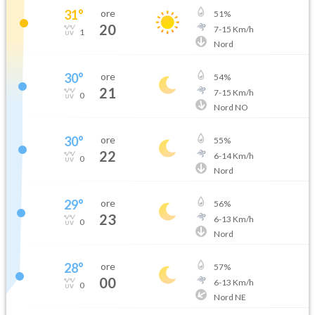
31
°
ore
51
%
20
7
-
15
Km/h
1
Nord
30
°
ore
54
%
21
7
-
15
Km/h
0
Nord NO
30
°
ore
55
%
22
6
-
14
Km/h
0
Nord
29
°
ore
56
%
23
6
-
13
Km/h
0
Nord
28
°
ore
57
%
00
6
-
13
Km/h
0
Nord NE