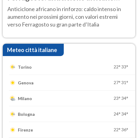
ancora protagonista
Anticiclone africano in rinforzo: caldo intenso in
aumento nei prossimi giorni, con valori estremi
verso Ferragosto su gran parte d’Italia
Meteo città italiane
22°
33°
Torino
27°
31°
Genova
23°
34°
Milano
24°
34°
Bologna
22°
36°
Firenze