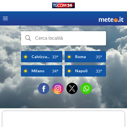
Calvizza...
Roma
33°
35°
Milano
Napoli
34°
33°