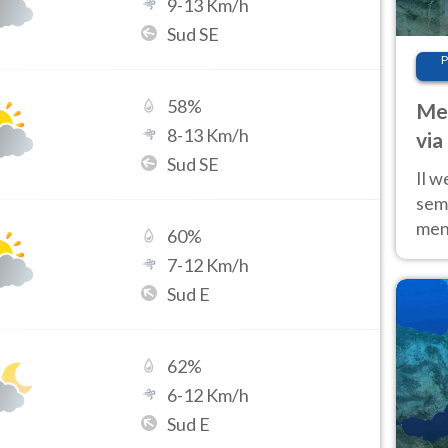
9
-
13
Km/h
Sud SE
P
58
%
Met
8
-
13
Km/h
via
Sud SE
cal
Il w
sem
ment
60
%
fino
7
-
12
Km/h
calo
Sud E
62
%
6
-
12
Km/h
Sud E