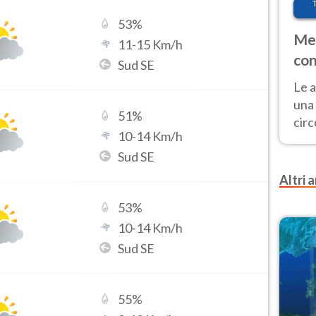
53
%
Met
11
-
15
Km/h
con
Sud SE
Le a
una 
51
%
cir
10
-
14
Km/h
del 
Sud SE
gior
Fer
Altri a
53
%
10
-
14
Km/h
Sud SE
55
%