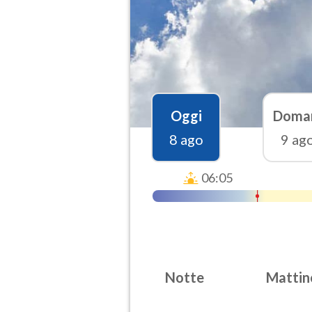
Oggi
Doma
8 ago
9 ag
06:05
Notte
Mattin