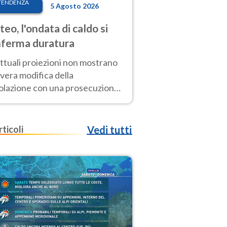
TENDENZA
5 Agosto 2026
eo, l'ondata di caldo si
ferma duratura
ttuali proiezioni non mostrano
vera modifica della
colazione con una prosecuzione
caldo fuori scala per molti
ni, compresa la settimana di
ragosto
rticoli
Vedi tutti