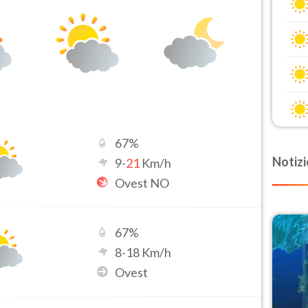
67
%
Notizi
9
-
21
Km/h
Ovest NO
67
%
8
-
18
Km/h
Ovest