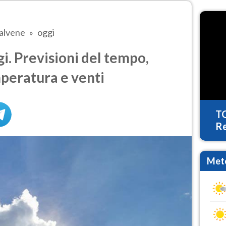
alvene
oggi
. Previsioni del tempo,
mperatura e venti
T
Re
Mete