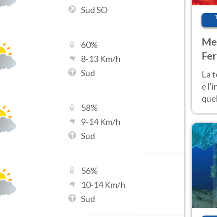
Sud SO
Met
60
%
Fer
8
-
13
Km/h
pau
Sud
La 
e l'
quel
58
%
Fer
9
-
14
Km/h
tem
Sud
56
%
10
-
14
Km/h
Sud