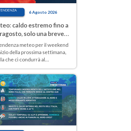
TENDENZA
6 Agosto 2026
eo: caldo estremo fino a
ragosto, solo una breve
sa. Ecco dove
tendenza meteo per il weekend
inizio della prossima settimana,
la che ci condurrà al
ragosto, vede ancora
perature molto elevate