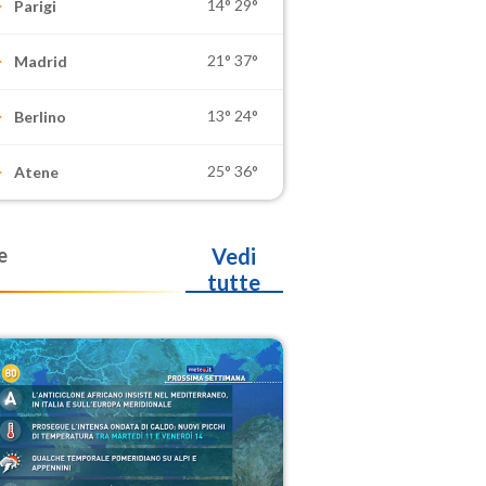
14°
29°
Parigi
21°
37°
Madrid
13°
24°
Berlino
25°
36°
Atene
e
Vedi
tutte