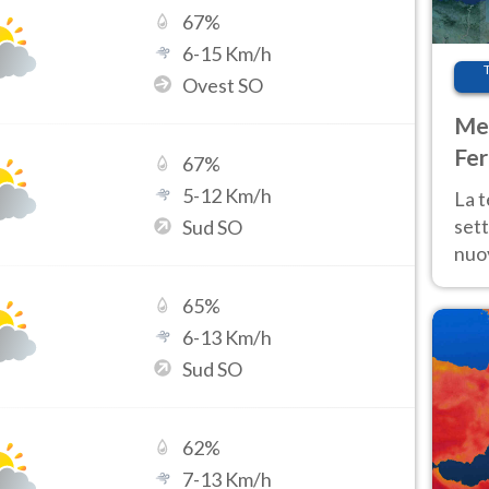
67
%
6
-
15
Km/h
Ovest SO
Met
Fer
67
%
int
5
-
12
Km/h
La 
sett
Sud SO
nuov
11 e
65
%
anc
6
-
13
Km/h
Sud SO
62
%
7
-
13
Km/h