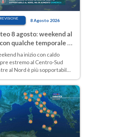
REVISIONE
8 Agosto 2026
eo 8 agosto: weekend al
 con qualche temporale e
do estremo al Centro-Sud
eekend ha inizio con caldo
pre estremo al Centro-Sud
re al Nord è più sopportabile
 a domenica 9. Temporali di
re sui rilievi.