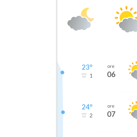
23
°
ore
06
1
24
°
ore
07
2