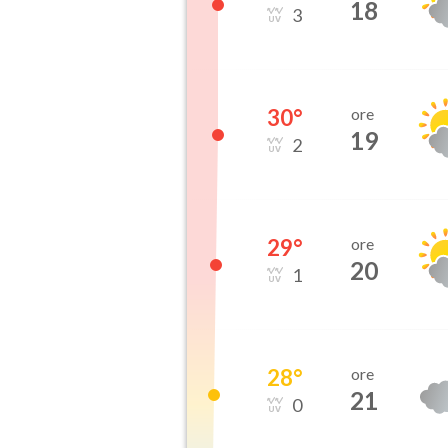
18
3
30
°
ore
19
2
29
°
ore
20
1
28
°
ore
21
0