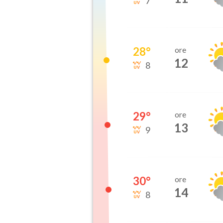
7
28
°
ore
12
8
29
°
ore
13
9
30
°
ore
14
8