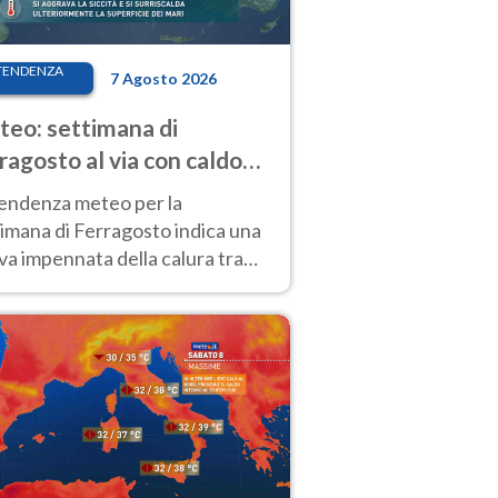
TENDENZA
7 Agosto 2026
eo: settimana di
ragosto al via con caldo
enso e qualche temporale
tendenza meteo per la
imana di Ferragosto indica una
a impennata della calura tra
 14 agosto, con nuovi rialzi
he al Nord.