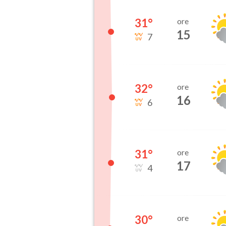
31
°
ore
15
7
32
°
ore
16
6
31
°
ore
17
4
30
°
ore