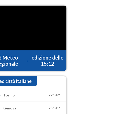
G Meteo
edizione delle
-
gionale
15:12
o città italiane
22°
32°
Torino
25°
31°
Genova