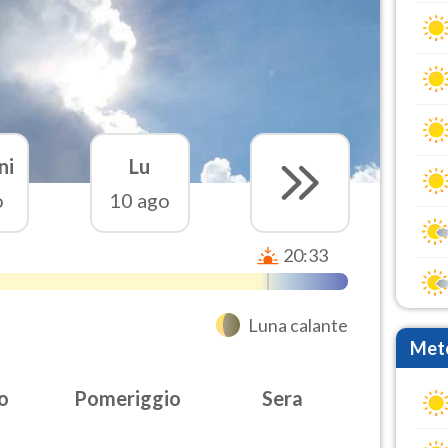
ni
Lu
o
10 ago
20:33
Luna calante
Mete
o
Pomeriggio
Sera