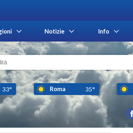
ioni
Notizie
Info
Roma
33°
35°