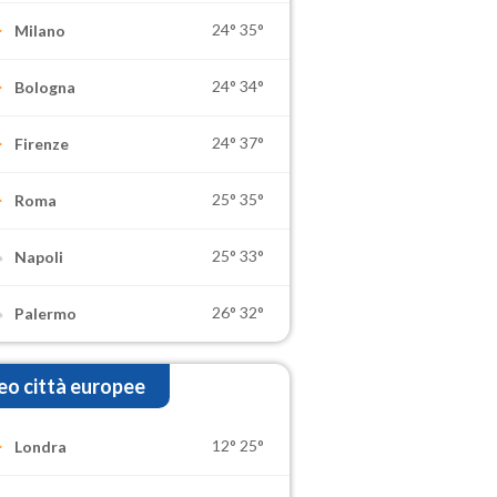
24°
35°
Milano
24°
34°
Bologna
24°
37°
Firenze
25°
35°
Roma
25°
33°
Napoli
26°
32°
Palermo
o città europee
12°
25°
Londra