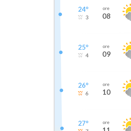
24
°
ore
08
3
25
°
ore
09
4
26
°
ore
10
6
27
°
ore
11