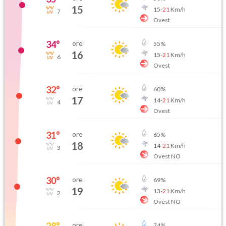
15
15
-
21
Km/h
7
Ovest
34
°
ore
55
%
16
15
-
21
Km/h
6
Ovest
32
°
ore
60
%
17
14
-
21
Km/h
4
Ovest
31
°
ore
65
%
18
14
-
21
Km/h
3
Ovest NO
30
°
ore
69
%
19
13
-
21
Km/h
2
Ovest NO
28
°
ore
74
%