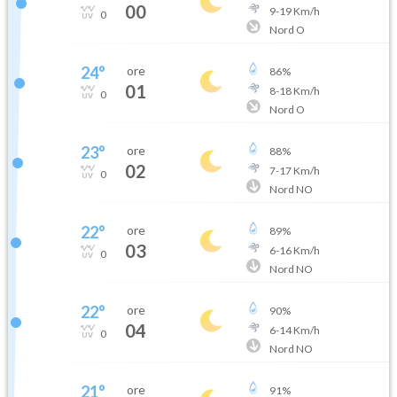
00
9
-
19
Km/h
0
Nord O
24
°
ore
86
%
01
8
-
18
Km/h
0
Nord O
23
°
ore
88
%
02
7
-
17
Km/h
0
Nord NO
22
°
ore
89
%
03
6
-
16
Km/h
0
Nord NO
22
°
ore
90
%
04
6
-
14
Km/h
0
Nord NO
21
°
ore
91
%