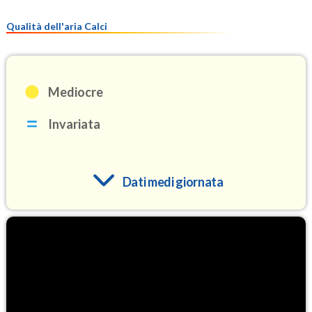
Qualità dell'aria Calci
Mediocre
Invariata
Dati medi giornata
O3
103.0
(Ozono)
NO2
3.7
(Diossido di azoto)