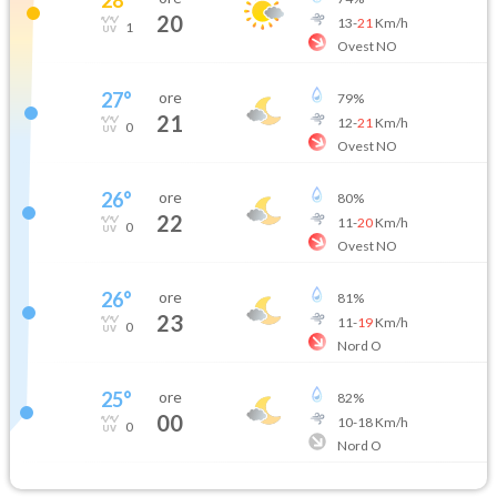
20
13
-
21
Km/h
1
Ovest NO
27
°
ore
79
%
21
12
-
21
Km/h
0
Ovest NO
26
°
ore
80
%
22
11
-
20
Km/h
0
Ovest NO
26
°
ore
81
%
23
11
-
19
Km/h
0
Nord O
25
°
ore
82
%
00
10
-
18
Km/h
0
Nord O