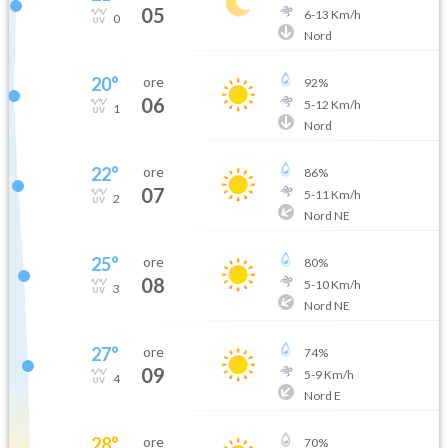
05
6
-
13
Km/h
0
Nord
20
°
ore
92
%
06
5
-
12
Km/h
1
Nord
22
°
ore
86
%
07
5
-
11
Km/h
2
Nord NE
25
°
ore
80
%
08
5
-
10
Km/h
3
Nord NE
27
°
ore
74
%
09
5
-
9
Km/h
4
Nord E
28
°
ore
70
%