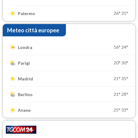
26°
31°
Palermo
Meteo città europee
16°
24°
Londra
20°
30°
Parigi
21°
35°
Madrid
21°
28°
Berlino
25°
33°
Atene