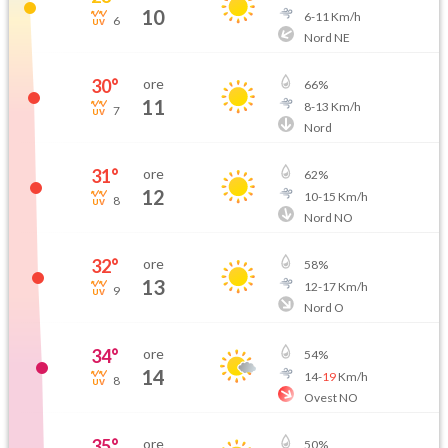
10
6
-
11
Km/h
6
Nord NE
30
°
ore
66
%
11
8
-
13
Km/h
7
Nord
31
°
ore
62
%
12
10
-
15
Km/h
8
Nord NO
32
°
ore
58
%
13
12
-
17
Km/h
9
Nord O
34
°
ore
54
%
14
14
-
19
Km/h
8
Ovest NO
35
°
ore
50
%