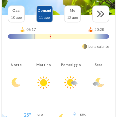
Oggi
Domani
Me
10 ago
11 ago
12 ago
06:17
20:28
Luna calante
Notte
Mattino
Pomeriggio
Sera
25
°
ore
85
%