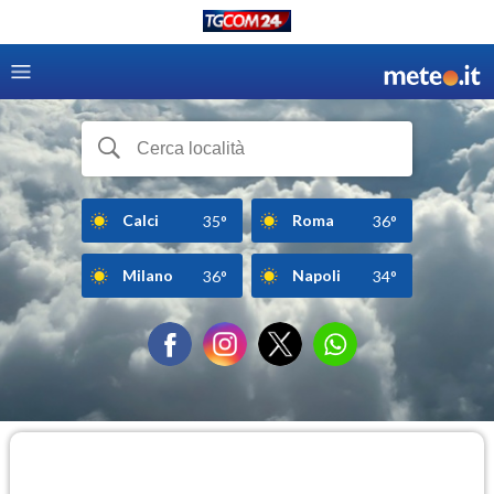
Calci
Roma
35°
36°
Milano
Napoli
36°
34°