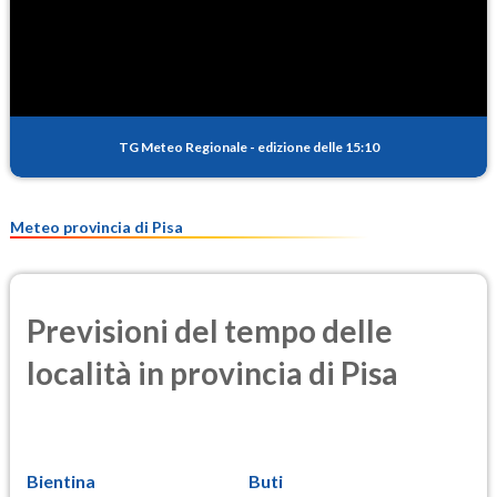
SO2
0.6
(Anidride solforosa)
PM10
19.9
(Materia particolata)
TG Meteo Regionale
-
edizione delle 15:10
PM25
14.2
(Materia particolata)
Meteo provincia di Pisa
Previsioni del tempo delle
località in provincia di Pisa
Bientina
Buti