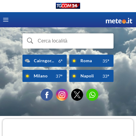
Cairngor...
Roma
6°
35°
Milano
Napoli
37°
33°