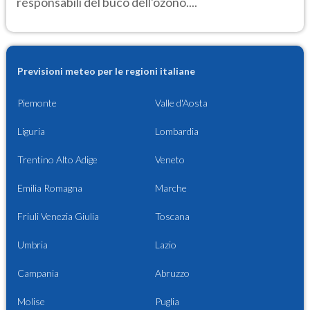
responsabili del buco dell'ozono....
Previsioni meteo per le regioni italiane
Piemonte
Valle d'Aosta
Liguria
Lombardia
Trentino Alto Adige
Veneto
Emilia Romagna
Marche
Friuli Venezia Giulia
Toscana
Umbria
Lazio
Campania
Abruzzo
Molise
Puglia