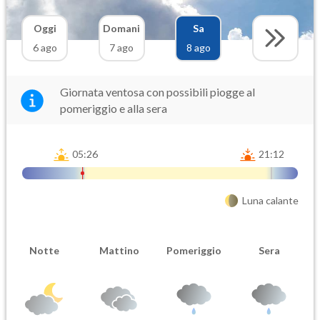
Oggi
Domani
Sa
6 ago
7 ago
8 ago
Giornata ventosa con possibili piogge al
pomeriggio e alla sera
05:26
21:12
Luna calante
Notte
Mattino
Pomeriggio
Sera