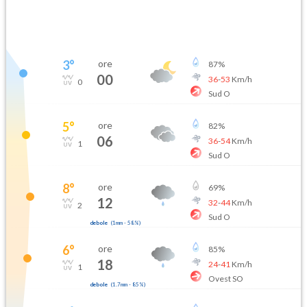
3
°
ore
87
%
00
36
-
53
Km/h
0
Sud O
5
°
ore
82
%
06
36
-
54
Km/h
1
Sud O
8
°
ore
69
%
12
32
-
44
Km/h
2
Sud O
debole
(
1mm
-
58
%)
6
°
ore
85
%
18
24
-
41
Km/h
1
Ovest SO
debole
(
1.7mm
-
85
%)