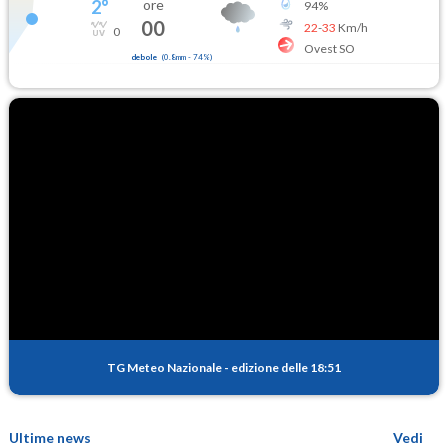
2
°
ore
94
%
00
22
-
33
Km/h
0
Ovest SO
debole
(
0.8mm
-
74
%)
TG Meteo Nazionale
-
edizione delle 18:51
Ultime news
Vedi