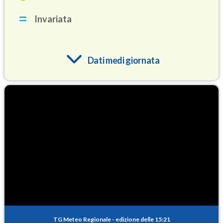
Invariata
Dati medi giornata
O3
86.5
(Ozono)
NO2
3.0
(Diossido di azoto)
SO2
0.2
(Anidride solforosa)
PM10
14.0
(Materia particolata)
TG Meteo Regionale
-
edizione delle 15:21