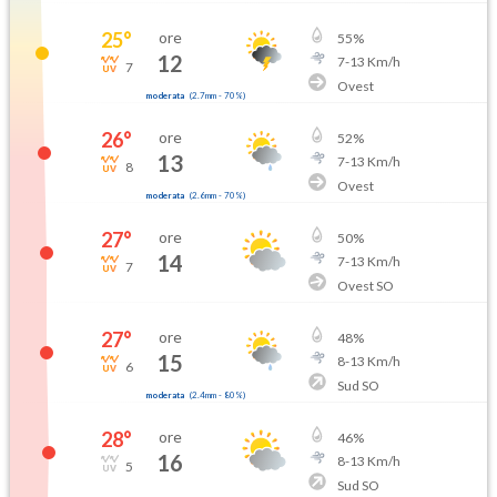
25
°
ore
55
%
12
7
-
13
Km/h
7
Ovest
moderata
(
2.7mm
-
70
%)
26
°
ore
52
%
13
7
-
13
Km/h
8
Ovest
moderata
(
2.6mm
-
70
%)
27
°
ore
50
%
14
7
-
13
Km/h
7
Ovest SO
27
°
ore
48
%
15
8
-
13
Km/h
6
Sud SO
moderata
(
2.4mm
-
80
%)
28
°
ore
46
%
16
8
-
13
Km/h
5
Sud SO