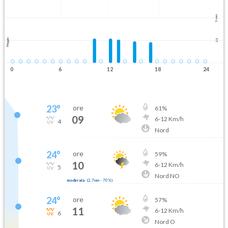
5 mm
Pioggia
2.5
0
6
12
18
24
23
°
ore
61
%
09
6
-
12
Km/h
4
Nord
24
°
ore
59
%
10
6
-
12
Km/h
5
Nord NO
moderata
(
2.7mm
-
70
%)
24
°
ore
57
%
11
6
-
12
Km/h
6
Nord O