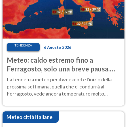
TENDENZA
6 Agosto 2026
Meteo: caldo estremo fino a
Ferragosto, solo una breve pausa.
Ecco dove
La tendenza meteo per il weekend e l'inizio della
prossima settimana, quella che ci condurrà al
Ferragosto, vede ancora temperature molto
elevate
Meteo città italiane