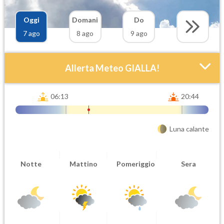
Oggi
Domani
Do
7 ago
8 ago
9 ago
Allerta Meteo GIALLA!
06:13
20:44
Luna calante
Attendibilità
Urgenza
Notte
Mattino
Pomeriggio
Sera
Probabile
Ordinaria
Orario inizio
Ora fine
08-07T
08-07T