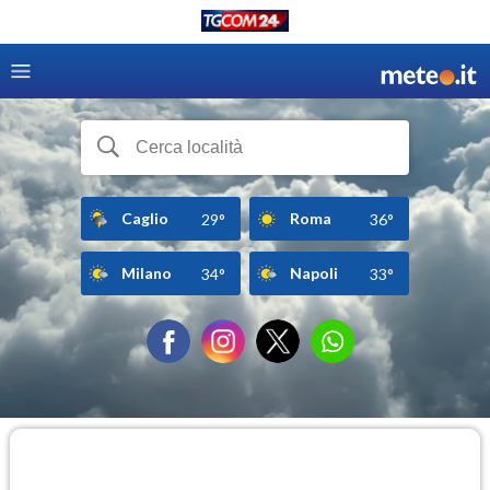
Caglio
Roma
29°
36°
Milano
Napoli
34°
33°