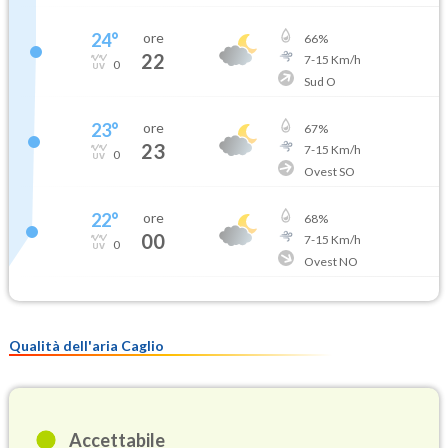
24
°
ore
66
%
22
7
-
15
Km/h
0
Sud O
23
°
ore
67
%
23
7
-
15
Km/h
0
Ovest SO
22
°
ore
68
%
00
7
-
15
Km/h
0
Ovest NO
Qualità dell'aria Caglio
Accettabile