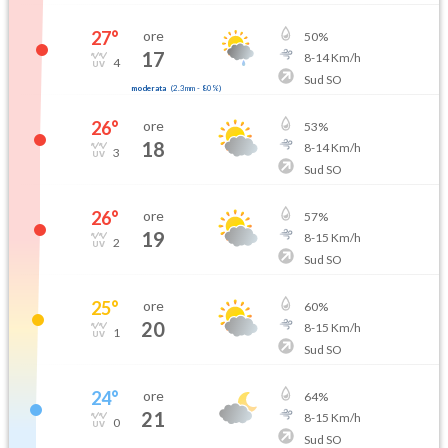
27
°
ore
50
%
17
8
-
14
Km/h
4
Sud SO
moderata
(
2.3mm
-
80
%)
26
°
ore
53
%
18
8
-
14
Km/h
3
Sud SO
26
°
ore
57
%
19
8
-
15
Km/h
2
Sud SO
25
°
ore
60
%
20
8
-
15
Km/h
1
Sud SO
24
°
ore
64
%
21
8
-
15
Km/h
0
Sud SO