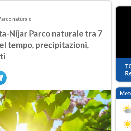
Parco naturale
-Níjar Parco naturale tra 7
del tempo, precipitazioni,
ti
T
Re
Mete