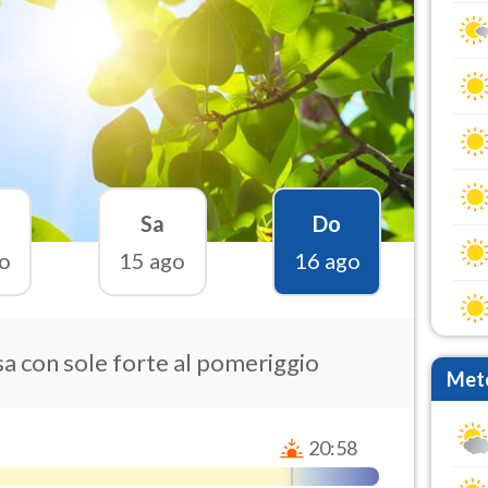
Sa
Do
o
15 ago
16 ago
a con sole forte al pomeriggio
Mete
20:58