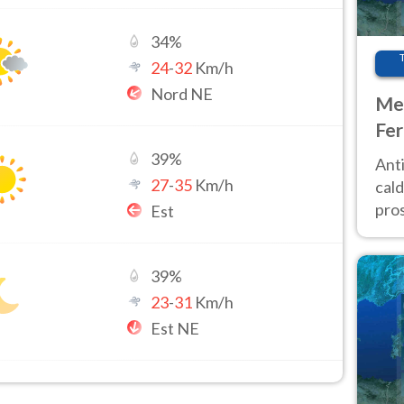
34
%
24
-
32
Km/h
Nord NE
Met
Fer
afr
39
%
Anti
pro
27
-
35
Km/h
cald
pros
Est
ver
d’It
39
%
23
-
31
Km/h
Est NE