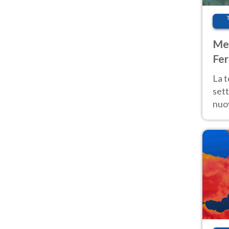
Met
Fer
int
La 
sett
nuov
11 e
anc