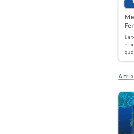
Met
Fer
pau
La 
e l'
quel
Fer
tem
Altri a