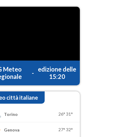
G Meteo
edizione delle
-
gionale
15:20
o città italiane
26°
31°
Torino
27°
32°
Genova