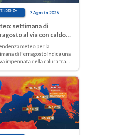
TENDENZA
7 Agosto 2026
eo: settimana di
ragosto al via con caldo
enso e qualche temporale
tendenza meteo per la
imana di Ferragosto indica una
a impennata della calura tra
 14 agosto, con nuovi rialzi
he al Nord.