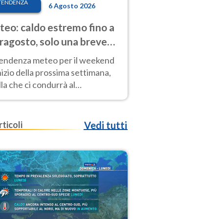
TENDENZA
6 Agosto 2026
eo: caldo estremo fino a
ragosto, solo una breve
sa. Ecco dove
tendenza meteo per il weekend
inizio della prossima settimana,
la che ci condurrà al
ragosto, vede ancora
perature molto elevate
rticoli
Vedi tutti