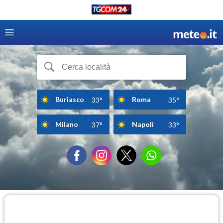
Buriasco
Roma
33°
35°
Milano
Napoli
37°
33°