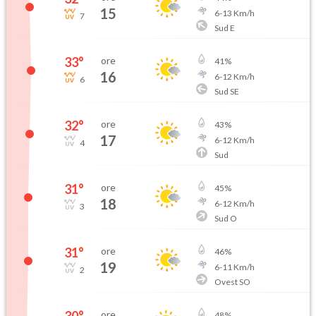
15
6
-
13
Km/h
7
Sud E
33
°
ore
41
%
16
6
-
12
Km/h
6
Sud SE
32
°
ore
43
%
17
6
-
12
Km/h
4
Sud
31
°
ore
45
%
18
6
-
12
Km/h
3
Sud O
31
°
ore
46
%
19
6
-
11
Km/h
2
Ovest SO
30
°
ore
48
%