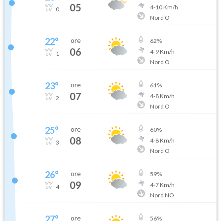
05
4
-
10
Km/h
0
Nord O
22
°
ore
62
%
06
4
-
9
Km/h
1
Nord O
23
°
ore
61
%
07
4
-
8
Km/h
2
Nord O
25
°
ore
60
%
08
4
-
8
Km/h
3
Nord O
26
°
ore
59
%
09
4
-
7
Km/h
4
Nord NO
27
°
ore
56
%