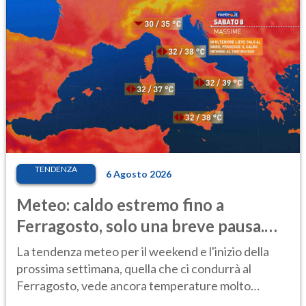
TENDENZA
6 Agosto 2026
Meteo: caldo estremo fino a
Ferragosto, solo una breve pausa.
Ecco dove
La tendenza meteo per il weekend e l'inizio della
prossima settimana, quella che ci condurrà al
Ferragosto, vede ancora temperature molto
elevate