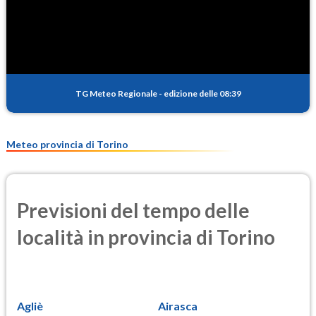
SO2
0.2
(Anidride solforosa)
PM10
10.6
(Materia particolata)
TG Meteo Regionale
-
edizione delle 08:39
PM25
7.5
(Materia particolata)
Meteo provincia di Torino
Previsioni del tempo delle
località in provincia di Torino
Agliè
Airasca