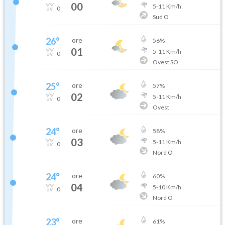
00
5
-
11
Km/h
0
Sud O
26
°
ore
56
%
01
5
-
11
Km/h
0
Ovest SO
25
°
ore
57
%
02
5
-
11
Km/h
0
Ovest
24
°
ore
58
%
03
5
-
11
Km/h
0
Nord O
24
°
ore
60
%
04
5
-
10
Km/h
0
Nord O
23
°
ore
61
%