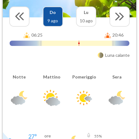
Do
Lu
9 ago
10 ago
06:25
20:46
Luna calante
Notte
Mattino
Pomeriggio
Sera
27
°
ore
55
%