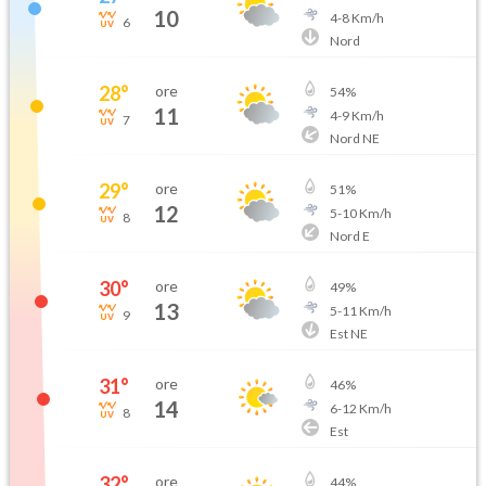
10
4
-
8
Km/h
6
Nord
28
°
ore
54
%
11
4
-
9
Km/h
7
Nord NE
29
°
ore
51
%
12
5
-
10
Km/h
8
Nord E
30
°
ore
49
%
13
5
-
11
Km/h
9
Est NE
31
°
ore
46
%
14
6
-
12
Km/h
8
Est
32
°
ore
44
%