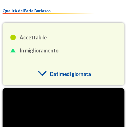
Qualità dell'aria Buriasco
Accettabile
In miglioramento
Dati medi giornata
O3
79.1
(Ozono)
NO2
2.9
(Diossido di azoto)