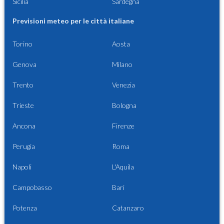
Sicilia
Sardegna
Previsioni meteo per le città italiane
Torino
Aosta
Genova
Milano
Trento
Venezia
Trieste
Bologna
Ancona
Firenze
Perugia
Roma
Napoli
L'Aquila
Campobasso
Bari
Potenza
Catanzaro