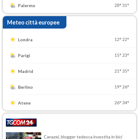
28°
31°
Palermo
Meteo città europee
12°
22°
Londra
15°
23°
Parigi
21°
35°
Madrid
19°
26°
Berlino
26°
34°
Atene
Canazei, blogger tedesca investita in bici