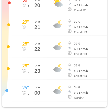
20
6
-
11
Km/h
1
Ovest SO
29
°
ore
50
%
21
6
-
11
Km/h
0
Ovest NO
28
°
ore
51
%
22
6
-
11
Km/h
0
Ovest NO
28
°
ore
53
%
23
5
-
11
Km/h
0
Ovest NO
25
°
ore
54
%
00
5
-
11
Km/h
0
Nord O