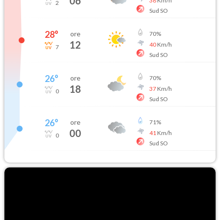
06
38
Km/h
2
Sud SO
28
°
ore
70
%
12
40
Km/h
7
Sud SO
26
°
ore
70
%
18
37
Km/h
0
Sud SO
26
°
ore
71
%
00
41
Km/h
0
Sud SO