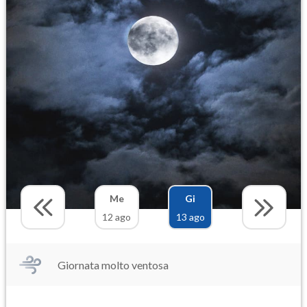
Me
Gi
12 ago
13 ago
Giornata molto ventosa