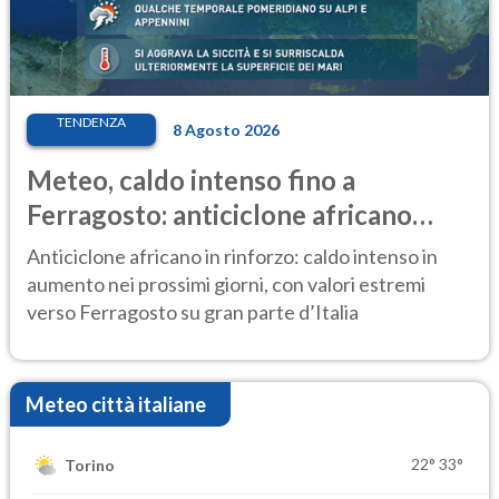
TENDENZA
8 Agosto 2026
Meteo, caldo intenso fino a
Ferragosto: anticiclone africano
ancora protagonista
Anticiclone africano in rinforzo: caldo intenso in
aumento nei prossimi giorni, con valori estremi
verso Ferragosto su gran parte d’Italia
Meteo città italiane
22°
33°
Torino