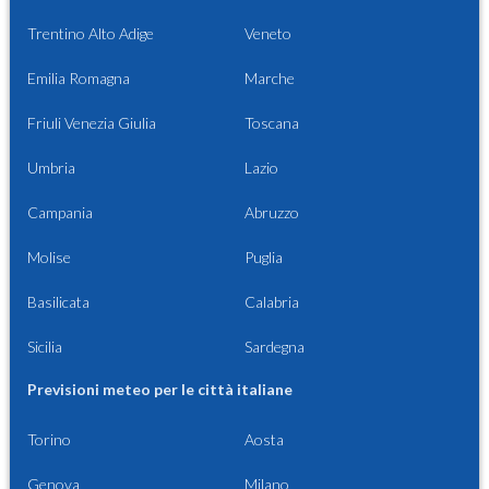
Trentino Alto Adige
Veneto
Emilia Romagna
Marche
Friuli Venezia Giulia
Toscana
Umbria
Lazio
Campania
Abruzzo
Molise
Puglia
Basilicata
Calabria
Sicilia
Sardegna
Previsioni meteo per le città italiane
Torino
Aosta
Genova
Milano