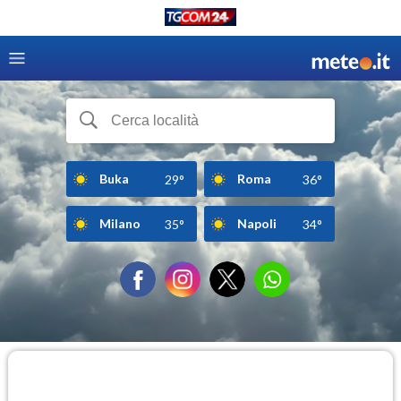
Buka
Roma
29°
36°
Milano
Napoli
35°
34°