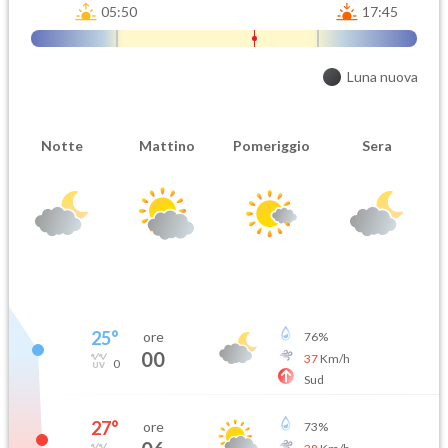
05:50
17:45
Luna nuova
Notte
Mattino
Pomeriggio
Sera
25
°
ore
76
%
00
37
Km/h
0
Sud
27
°
ore
73
%