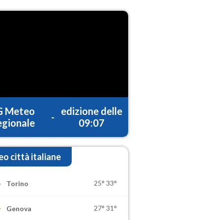
G Meteo
edizione delle
-
gionale
09:07
o città italiane
25°
33°
Torino
27°
31°
Genova