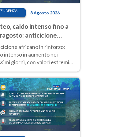
TENDENZA
8 Agosto 2026
eo, caldo intenso fino a
ragosto: anticiclone
icano ancora
ciclone africano in rinforzo:
tagonista
o intenso in aumento nei
simi giorni, con valori estremi
so Ferragosto su gran parte
alia