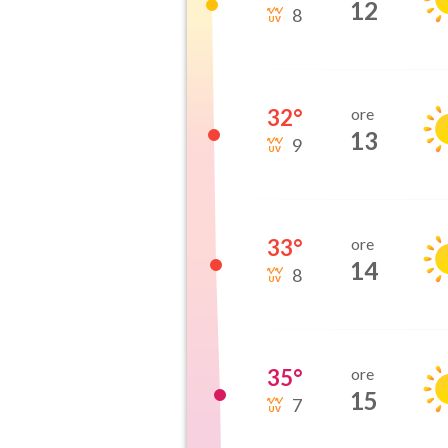
12
8
32
°
ore
13
9
33
°
ore
14
8
35
°
ore
15
7