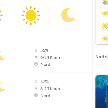
55
%
Notizi
6
-
14
Km/h
Nord
57
%
6
-
13
Km/h
Nord