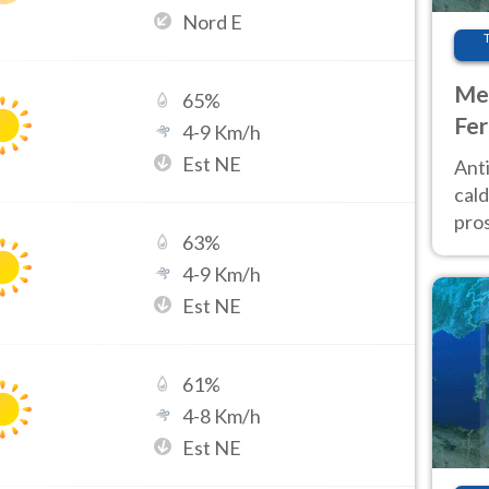
Nord E
Met
65
%
Fer
4
-
9
Km/h
afr
Est NE
Anti
pro
cald
pros
63
%
ver
4
-
9
Km/h
d’It
Est NE
61
%
4
-
8
Km/h
Est NE