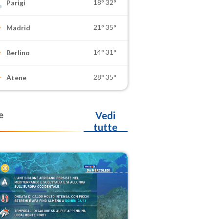
18°
32°
Parigi
21°
35°
Madrid
14°
31°
Berlino
28°
35°
Atene
e
Vedi
tutte