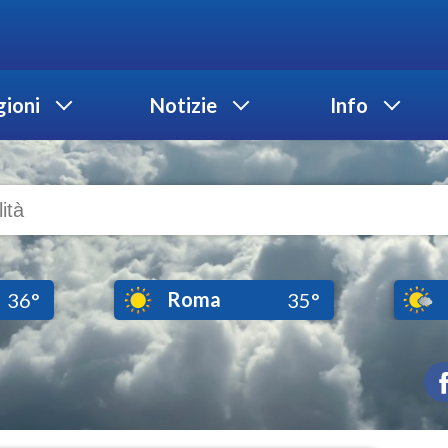
ioni
Notizie
Info
Roma
36°
35°