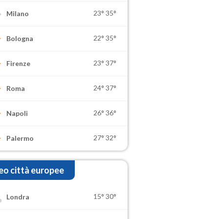
23°
35°
Milano
22°
35°
Bologna
23°
37°
Firenze
24°
37°
Roma
26°
36°
Napoli
27°
32°
Palermo
o città europee
15°
30°
Londra