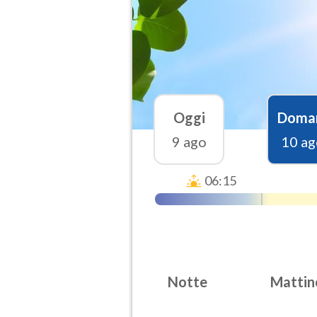
Oggi
Doma
9 ago
10 ag
06:15
Notte
Mattin