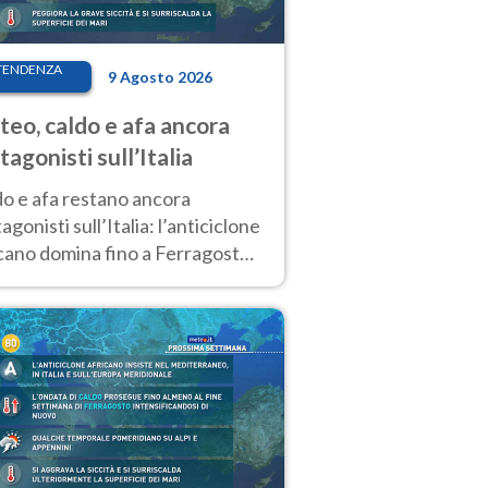
TENDENZA
9 Agosto 2026
eo, caldo e afa ancora
tagonisti sull’Italia
do e afa restano ancora
agonisti sull’Italia: l’anticiclone
cano domina fino a Ferragosto,
potrebbe arrivare un primo
biamento