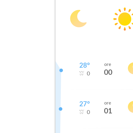
28
°
ore
00
0
27
°
ore
01
0