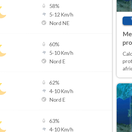
58
%
5
-
12
Km/h
Nord NE
Met
pro
60
%
5
-
10
Km/h
Cal
prot
Nord E
afri
poi 
62
%
cam
4
-
10
Km/h
Nord E
63
%
4
-
10
Km/h