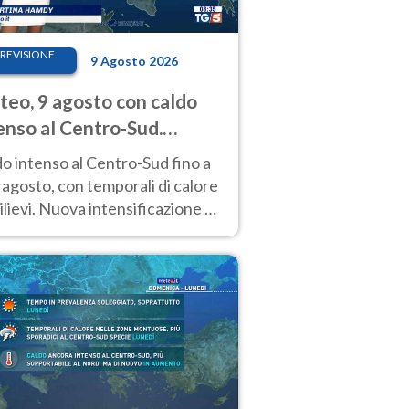
REVISIONE
9 Agosto 2026
eo, 9 agosto con caldo
enso al Centro-Sud.
porali sui rilievi
o intenso al Centro-Sud fino a
agosto, con temporali di calore
rilievi. Nuova intensificazione la
sima settimana, con valori
o i 40 °C