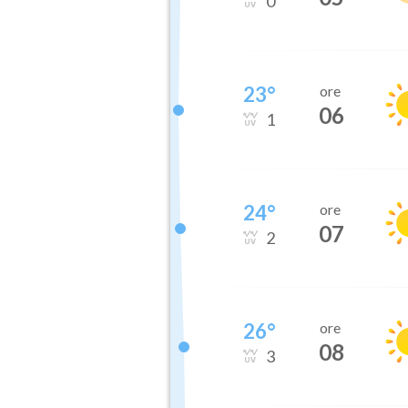
0
23
°
ore
06
1
24
°
ore
07
2
26
°
ore
08
3