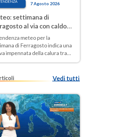
TENDENZA
7 Agosto 2026
eo: settimana di
ragosto al via con caldo
enso e qualche temporale
tendenza meteo per la
imana di Ferragosto indica una
a impennata della calura tra
 14 agosto, con nuovi rialzi
he al Nord.
rticoli
Vedi tutti