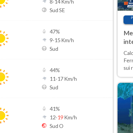
8
-
14
Km/h
Sud SE
P
47
%
Met
9
-
15
Km/h
int
Sud
Tem
Cald
Ferr
sui 
44
%
pros
11
-
17
Km/h
vers
Sud
41
%
12
-
19
Km/h
Sud O