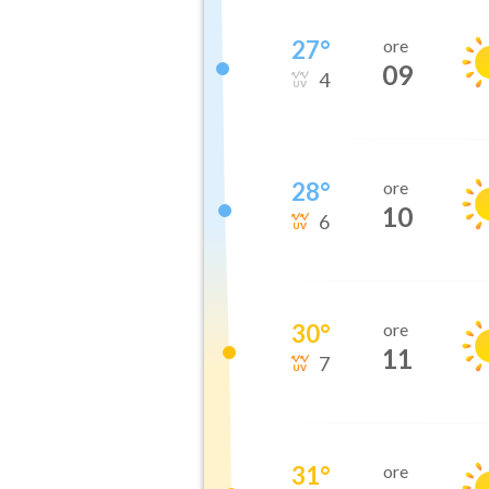
27
°
ore
09
4
28
°
ore
10
6
30
°
ore
11
7
31
°
ore