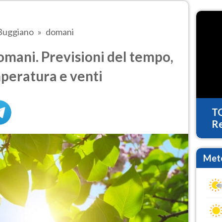
Buggiano
domani
mani. Previsioni del tempo,
mperatura e venti
T
Re
Mete