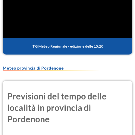
SO2
0.4
(Anidride solforosa)
PM10
11.2
(Materia particolata)
TG Meteo Regionale
-
edizione delle 15:20
PM25
7.8
(Materia particolata)
Meteo provincia di Pordenone
Previsioni del tempo delle
località in provincia di
Pordenone