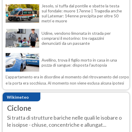
Jesolo, si tuffa dal pontile e sbatte la testa
sul fondale: muore 17enne | Tragedia anche
sul Latemar: 14enne precipita per oltre 50
metri e muore
Udine, vendono limonata in strada per
comprarsi il motorino: tre ragazzini
denunciati da un passante
Avellino, trova il figlio morto in casa in una
pozza di sangue: disposta l'autopsia
L'appartamento era in disordine al momento del ritrovamento del corpo
e la porta era socchiusa. Al momento non viene esclusa alcuna ipotesi
Wikimeteo
Ciclone
Si tratta di strutture bariche nelle quali le isobare o
le isoipse - chiuse, concentriche e allungat...