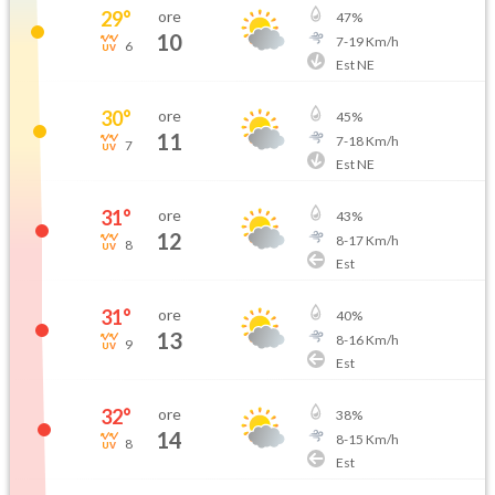
29
°
ore
47
%
10
7
-
19
Km/h
6
Est NE
30
°
ore
45
%
11
7
-
18
Km/h
7
Est NE
31
°
ore
43
%
12
8
-
17
Km/h
8
Est
31
°
ore
40
%
13
8
-
16
Km/h
9
Est
32
°
ore
38
%
14
8
-
15
Km/h
8
Est