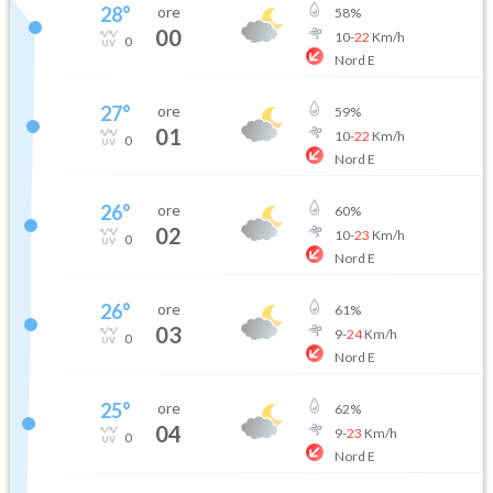
28
°
ore
58
%
00
10
-
22
Km/h
0
Nord E
27
°
ore
59
%
01
10
-
22
Km/h
0
Nord E
26
°
ore
60
%
02
10
-
23
Km/h
0
Nord E
26
°
ore
61
%
03
9
-
24
Km/h
0
Nord E
25
°
ore
62
%
04
9
-
23
Km/h
0
Nord E