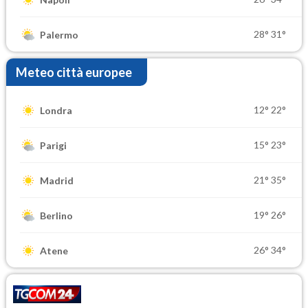
28°
31°
Palermo
Meteo città europee
12°
22°
Londra
15°
23°
Parigi
21°
35°
Madrid
19°
26°
Berlino
26°
34°
Atene