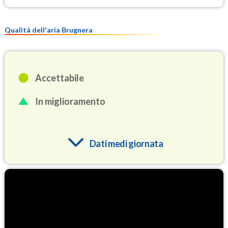
Qualità dell'aria Brugnera
Accettabile
In miglioramento
Dati medi giornata
O3
84.1
(Ozono)
NO2
3.2
(Diossido di azoto)