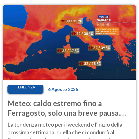
TENDENZA
6 Agosto 2026
Meteo: caldo estremo fino a
Ferragosto, solo una breve pausa.
Ecco dove
La tendenza meteo per il weekend e l'inizio della
prossima settimana, quella che ci condurrà al