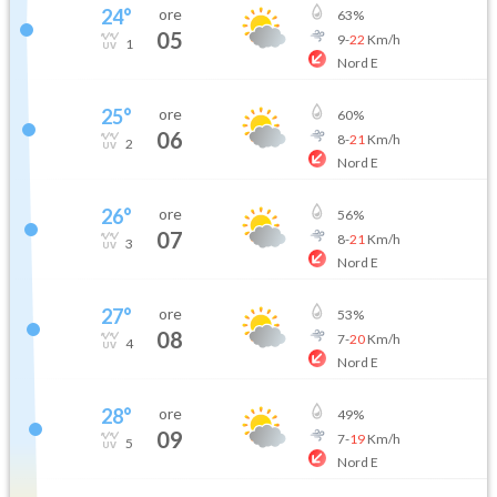
24
°
ore
63
%
05
9
-
22
Km/h
1
Nord E
25
°
ore
60
%
06
8
-
21
Km/h
2
Nord E
26
°
ore
56
%
07
8
-
21
Km/h
3
Nord E
27
°
ore
53
%
08
7
-
20
Km/h
4
Nord E
28
°
ore
49
%
09
7
-
19
Km/h
5
Nord E