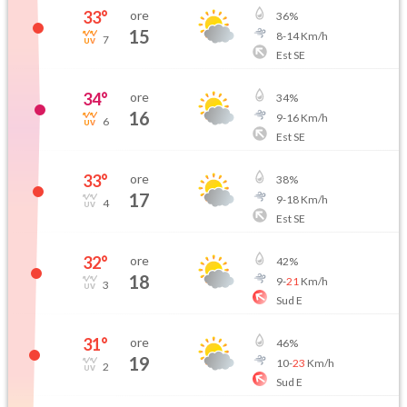
33
°
ore
36
%
15
8
-
14
Km/h
7
Est SE
34
°
ore
34
%
16
9
-
16
Km/h
6
Est SE
33
°
ore
38
%
17
9
-
18
Km/h
4
Est SE
32
°
ore
42
%
18
9
-
21
Km/h
3
Sud E
31
°
ore
46
%
19
10
-
23
Km/h
2
Sud E