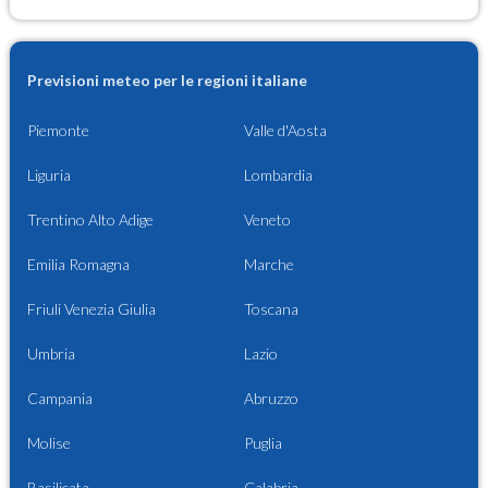
Previsioni meteo per le regioni italiane
Piemonte
Valle d'Aosta
Liguria
Lombardia
Trentino Alto Adige
Veneto
Emilia Romagna
Marche
Friuli Venezia Giulia
Toscana
Umbria
Lazio
Campania
Abruzzo
Molise
Puglia
Basilicata
Calabria