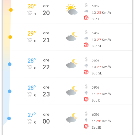
30
°
ore
50
%
20
10
-
25
Km/h
1
Sud E
29
°
ore
54
%
21
10
-
27
Km/h
0
Sud SE
28
°
ore
56
%
22
10
-
27
Km/h
0
Sud SE
28
°
ore
59
%
23
11
-
27
Km/h
0
Sud E
27
°
ore
60
%
00
11
-
28
Km/h
0
Est SE