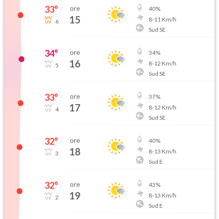
33
°
ore
40
%
15
8
-
11
Km/h
6
Sud SE
34
°
ore
34
%
16
8
-
12
Km/h
5
Sud SE
33
°
ore
37
%
17
8
-
12
Km/h
4
Sud SE
32
°
ore
40
%
18
8
-
13
Km/h
3
Sud E
32
°
ore
43
%
19
8
-
13
Km/h
2
Sud E