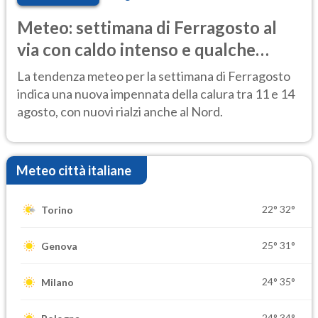
Meteo: settimana di Ferragosto al
via con caldo intenso e qualche
temporale
La tendenza meteo per la settimana di Ferragosto
indica una nuova impennata della calura tra 11 e 14
agosto, con nuovi rialzi anche al Nord.
Meteo città italiane
22°
32°
Torino
25°
31°
Genova
24°
35°
Milano
24°
34°