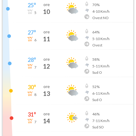
25
°
ore
70
%
10
4
-
10
Km/h
5
Ovest NO
27
°
ore
64
%
11
5
-
10
Km/h
6
Ovest
28
°
ore
58
%
12
5
-
11
Km/h
7
Sud O
30
°
ore
52
%
13
6
-
11
Km/h
8
Sud O
31
°
ore
46
%
14
7
-
11
Km/h
7
Sud SO