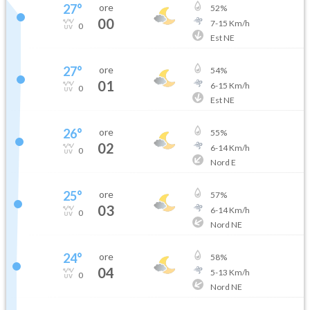
27
°
ore
52
%
00
7
-
15
Km/h
0
Est NE
27
°
ore
54
%
01
6
-
15
Km/h
0
Est NE
26
°
ore
55
%
02
6
-
14
Km/h
0
Nord E
25
°
ore
57
%
03
6
-
14
Km/h
0
Nord NE
24
°
ore
58
%
04
5
-
13
Km/h
0
Nord NE