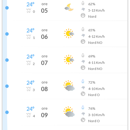
24
°
ore
62
%
05
5
-
13
Km/h
0
Nord
24
°
ore
65
%
06
4
-
12
Km/h
1
Nord NO
24
°
ore
69
%
07
4
-
11
Km/h
2
Nord NO
24
°
ore
72
%
08
4
-
10
Km/h
3
Nord O
24
°
ore
76
%
09
3
-
10
Km/h
4
Nord O