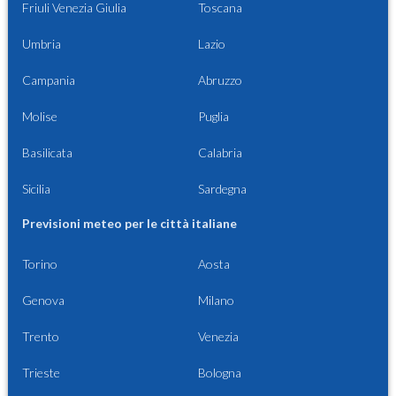
Friuli Venezia Giulia
Toscana
Umbria
Lazio
Campania
Abruzzo
Molise
Puglia
Basilicata
Calabria
Sicilia
Sardegna
Previsioni meteo per le città italiane
Torino
Aosta
Genova
Milano
Trento
Venezia
Trieste
Bologna