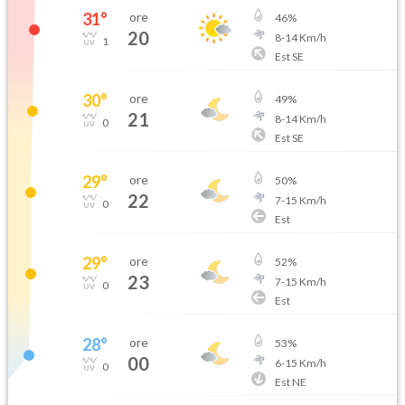
31
°
ore
46
%
20
8
-
14
Km/h
1
Est SE
30
°
ore
49
%
21
8
-
14
Km/h
0
Est SE
29
°
ore
50
%
22
7
-
15
Km/h
0
Est
29
°
ore
52
%
23
7
-
15
Km/h
0
Est
28
°
ore
53
%
00
6
-
15
Km/h
0
Est NE