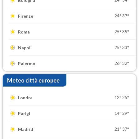
Bologna
24°
37°
Firenze
25°
35°
Roma
25°
33°
Napoli
26°
32°
Palermo
Meteo città europee
12°
25°
Londra
14°
29°
Parigi
21°
37°
Madrid