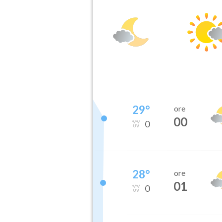
29
°
ore
00
0
28
°
ore
01
0