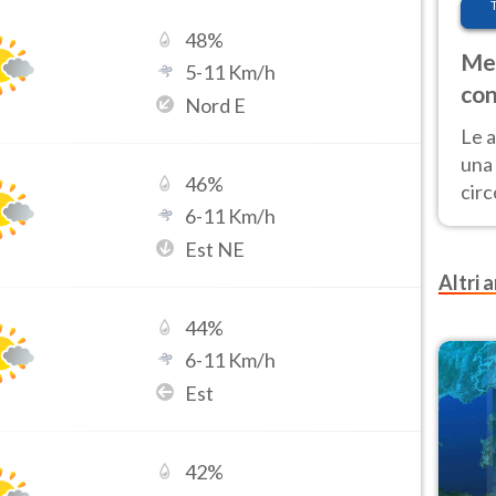
48
%
Met
5
-
11
Km/h
con
Nord E
Le a
una 
46
%
cir
6
-
11
Km/h
del 
gior
Est NE
Fer
Altri a
44
%
6
-
11
Km/h
Est
42
%