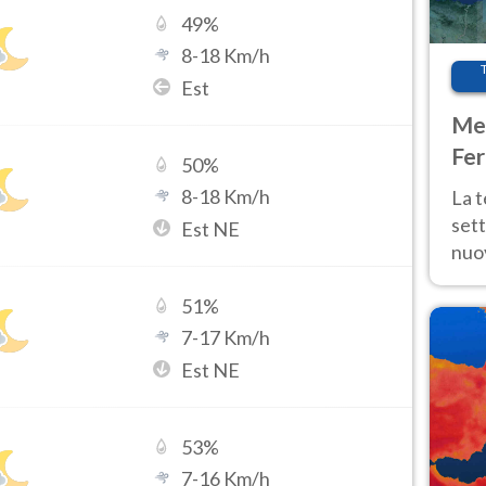
49
%
8
-
18
Km/h
Est
Met
Fer
50
%
int
8
-
18
Km/h
La 
sett
Est NE
nuov
11 e
anc
51
%
7
-
17
Km/h
Est NE
53
%
7
-
16
Km/h