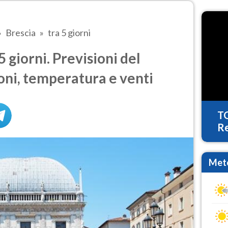
Brescia
tra 5 giorni
 giorni. Previsioni del
oni, temperatura e venti
T
Re
Mete