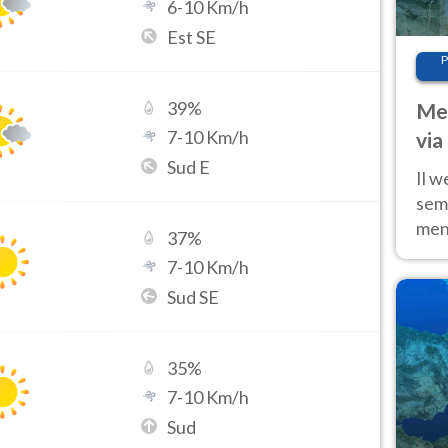
6
-
10
Km/h
Est SE
P
39
%
Met
7
-
10
Km/h
via
Sud E
cal
Il w
sem
ment
37
%
fino
7
-
10
Km/h
calo
Sud SE
35
%
7
-
10
Km/h
Sud