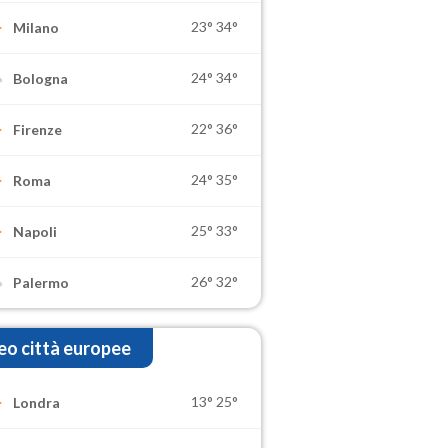
23°
34°
Milano
24°
34°
Bologna
22°
36°
Firenze
24°
35°
Roma
25°
33°
Napoli
26°
32°
Palermo
o città europee
13°
25°
Londra