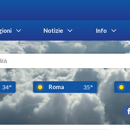
ioni
Notizie
Info
Roma
34°
35°