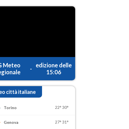
G Meteo
edizione delle
-
gionale
15:06
o città italiane
22°
30°
Torino
27°
31°
Genova