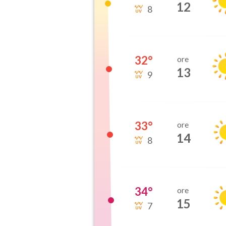
12
8
32
°
ore
13
9
33
°
ore
14
8
34
°
ore
15
7