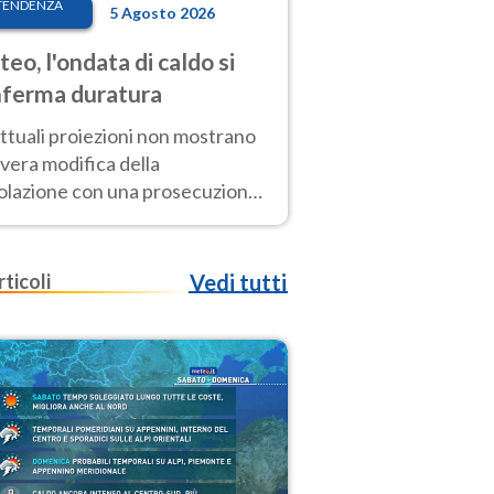
TENDENZA
5 Agosto 2026
eo, l'ondata di caldo si
ferma duratura
ttuali proiezioni non mostrano
vera modifica della
colazione con una prosecuzione
caldo fuori scala per molti
ni, compresa la settimana di
ragosto
rticoli
Vedi tutti