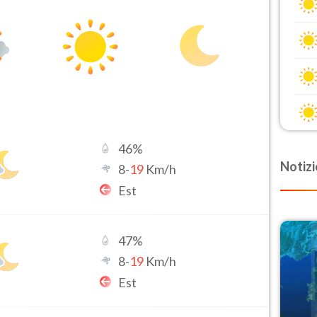
46
%
Notizi
8
-
19
Km/h
Est
47
%
8
-
19
Km/h
Est