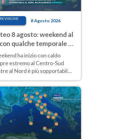
REVISIONE
8 Agosto 2026
eo 8 agosto: weekend al
 con qualche temporale e
do estremo al Centro-Sud
eekend ha inizio con caldo
pre estremo al Centro-Sud
re al Nord è più sopportabile
 a domenica 9. Temporali di
re sui rilievi.