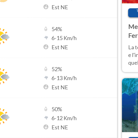
Est NE
Met
54
%
Fer
6
-
15
Km/h
pau
Est NE
La 
e l'
quel
52
%
Fer
tem
6
-
13
Km/h
Est NE
50
%
6
-
12
Km/h
Est NE