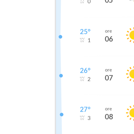
0
25
°
ore
06
1
26
°
ore
07
2
27
°
ore
08
3