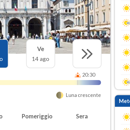
Ve
o
14 ago
20:30
Luna crescente
Mete
o
Pomeriggio
Sera