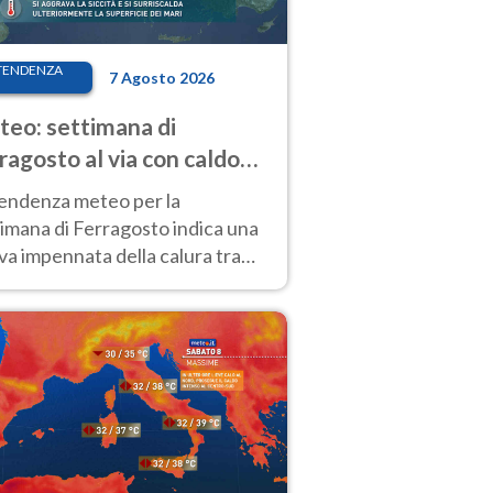
TENDENZA
7 Agosto 2026
eo: settimana di
ragosto al via con caldo
enso e qualche temporale
tendenza meteo per la
imana di Ferragosto indica una
a impennata della calura tra
 14 agosto, con nuovi rialzi
he al Nord.