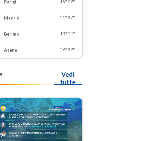
15°
29°
Parigi
21°
37°
Madrid
13°
24°
Berlino
26°
37°
Atene
e
Vedi
tutte