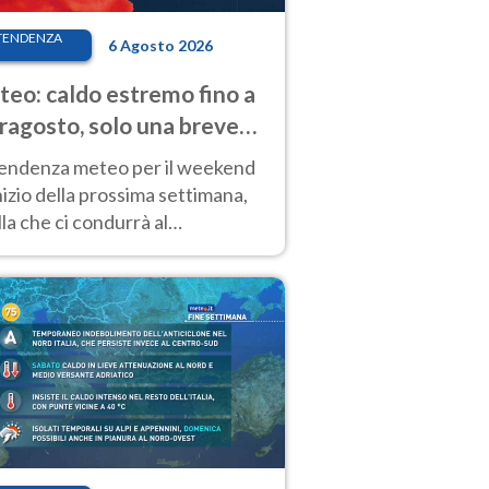
TENDENZA
6 Agosto 2026
eo: caldo estremo fino a
ragosto, solo una breve
sa. Ecco dove
tendenza meteo per il weekend
inizio della prossima settimana,
la che ci condurrà al
ragosto, vede ancora
perature molto elevate